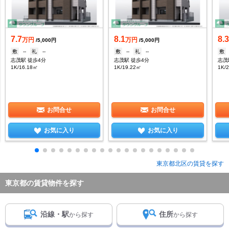
7.7
8.1
8.
万円
万円
/5,000円
/5,000円
敷
--
礼
--
敷
--
礼
--
敷
志茂駅 徒歩4分
志茂駅 徒歩4分
志茂
1K/16.18㎡
1K/19.22㎡
1K/
お問合せ
お問合せ
お気に入り
お気に入り
東京都北区の賃貸を探す
東京都の賃貸物件を探す
沿線・駅
住所
から探す
から探す