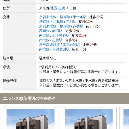
住所
東京都
北区
志茂
１丁目
交通
京浜東北線・根岸線
/
東十条駅
徒歩
23
分
埼京線・川越線
/
赤羽駅
徒歩
12
分
京浜東北線・根岸線
/
赤羽駅
徒歩
12
分
高崎線
/
赤羽駅
徒歩
12
分
南北線
/
王子神谷駅
徒歩
21
分
南北線
/
志茂駅
徒歩
5
分
埼玉高速鉄道
/
赤羽岩淵駅
徒歩
17
分
南北線
/
赤羽岩淵駅
徒歩
17
分
駐車場
駐車場なし
環境
2駅利用可 / 2沿線利用可
※部屋・階数により設備が異なる場合がございます。
建物設備
都市ガス / 電気 / 公営上水道 / 下水道 / 自走式駐車場
※部屋・階数により設備が異なる場合がございます。
エルシス志茂周辺の空室物件