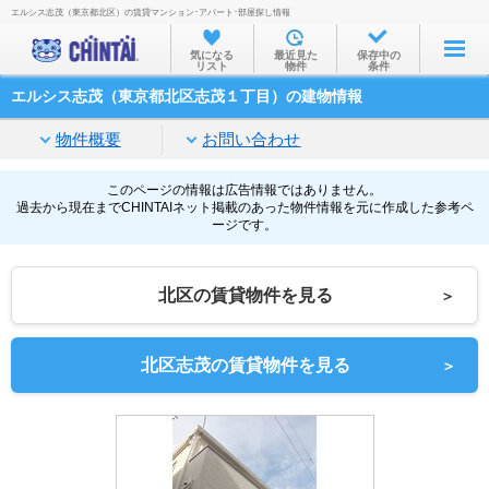
エルシス志茂（東京都北区）の賃貸マンション･アパート･部屋探し情報
お部屋を探す
気になる
最近見た
保存中の
リスト
物件
条件
沿線・駅から
エルシス志茂（東京都北区志茂１丁目）の建物情報
住所から
物件概要
お問い合わせ
家賃相場から
通勤通学時間から
このページの情報は広告情報ではありません。
過去から現在までCHINTAIネット掲載のあった物件情報を元に作成した参考ペ
ージです。
物件特集から
不動産会社から
北区の賃貸物件を見る
＞
TOP
北区志茂の賃貸物件を見る
＞