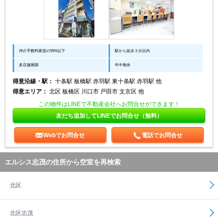
仲介手数料家賃の55%以下
駅から徒歩３分以内
多店舗展開
年中無休
得意沿線・駅：
十条駅 板橋駅 赤羽駅 東十条駅 赤羽駅 他
得意エリア：
北区 板橋区 川口市 戸田市 文京区 他
この物件はLINEで不動産会社へお問合せができます！
友だち追加してLINEでお問合せ（無料）
Webでお問合せ
電話でお問合せ
エルシス志茂の住所から空室を再検索
北区
北区志茂