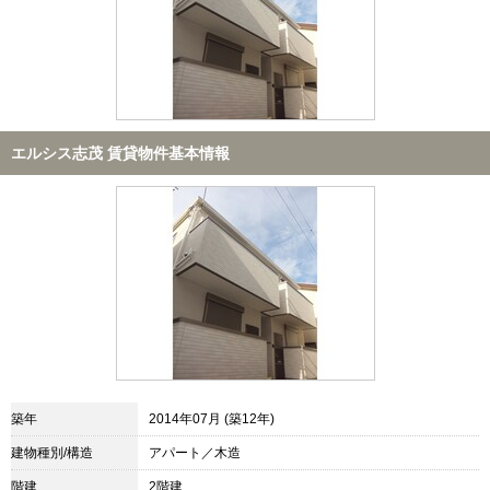
エルシス志茂 賃貸物件基本情報
築年
2014年07月 (築12年)
建物種別/構造
アパート／木造
階建
2階建