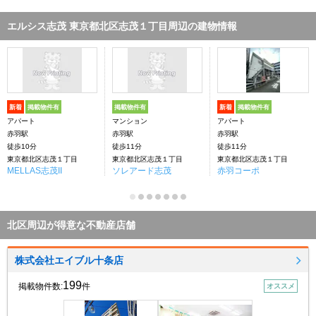
エルシス志茂 東京都北区志茂１丁目周辺の建物情報
新着
掲載物件有
掲載物件有
新着
掲載物件有
アパート
マンション
アパート
赤羽駅
赤羽駅
赤羽駅
徒歩10分
徒歩11分
徒歩11分
東京都北区志茂１丁目
東京都北区志茂１丁目
東京都北区志茂１丁目
MELLAS志茂II
ソレアード志茂
赤羽コーポ
北区周辺が得意な不動産店舗
株式会社エイブル十条店
199
掲載物件数:
件
オススメ