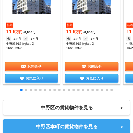
新着
新着
新
11.6
11.6
11
万円
万円
/8,000円
/8,000円
敷
1ヶ月
礼
1ヶ月
敷
1ヶ月
礼
1ヶ月
敷
中野坂上駅 徒歩10分
中野坂上駅 徒歩10分
中野
1K/23.59㎡
1K/23.59㎡
1K/
お問合せ
お問合せ
お気に入り
お気に入り
中野区の賃貸物件を見る
＞
中野区本町の賃貸物件を見る
＞