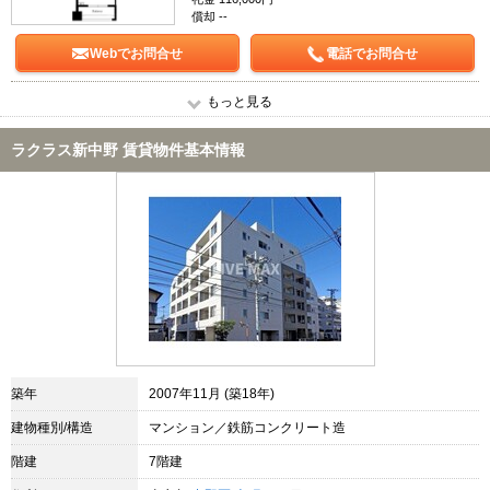
償却 --
Webでお問合せ
電話でお問合せ
もっと見る
ラクラス新中野 賃貸物件基本情報
築年
2007年11月 (築18年)
建物種別/構造
マンション／鉄筋コンクリート造
階建
7階建