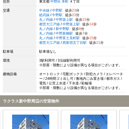
住所
東京都
中野区
本町
４丁目
交通
中央線
/
中野駅
徒歩
23
分
総武線
/
中野駅
徒歩
23
分
丸ノ内線
/
中野坂上駅
徒歩
15
分
都営大江戸線
/
中野坂上駅
徒歩
14
分
丸ノ内線
/
新中野駅
徒歩
9
分
丸ノ内線
/
中野新橋駅
徒歩
7
分
丸ノ内線
/
中野富士見町駅
徒歩
15
分
都営大江戸線
/
西新宿五丁目駅
徒歩
21
分
駐車場
駐車場なし
環境
3駅利用可 / 3沿線駅利用可
※部屋・階数により設備が異なる場合がございます。
建物設備
オートロック / 宅配ボックス / 防犯カメラ / エレベータ
ー / 24時間ゴミ出し可 / 敷地内ごみ置き場 / 都市ガス /
電気 / 公営上水道 / 下水道 / 駐輪場
※部屋・階数により設備が異なる場合がございます。
ラクラス新中野周辺の空室物件