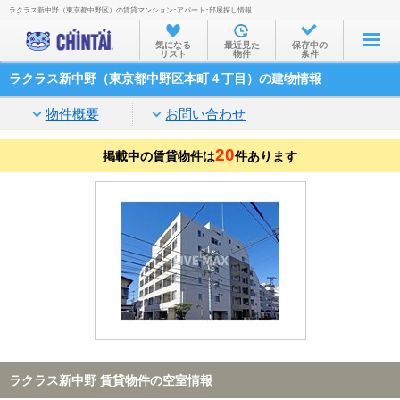
ラクラス新中野（東京都中野区）の賃貸マンション･アパート･部屋探し情報
お部屋を探す
気になる
最近見た
保存中の
リスト
物件
条件
沿線・駅から
ラクラス新中野（東京都中野区本町４丁目）の建物情報
住所から
物件概要
お問い合わせ
家賃相場から
20
掲載中の賃貸物件は
通勤通学時間から
件あります
物件特集から
不動産会社から
TOP
ラクラス新中野 賃貸物件の空室情報