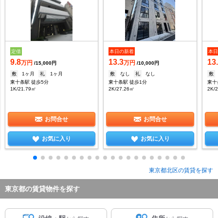
定借
本日の新着
本
9.8
13.3
13
万円
万円
/15,000円
/10,000円
敷
1ヶ月
礼
1ヶ月
敷
なし
礼
なし
敷
東十条駅 徒歩5分
東十条駅 徒歩1分
東十
1K/21.79㎡
2K/27.26㎡
2K/
お問合せ
お問合せ
お気に入り
お気に入り
東京都北区の賃貸を探す
東京都の賃貸物件を探す