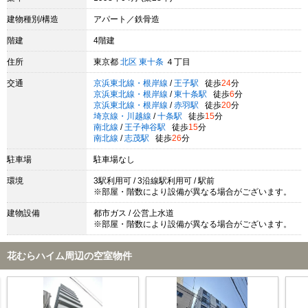
建物種別/構造
アパート／鉄骨造
階建
4階建
住所
東京都
北区
東十条
４丁目
交通
京浜東北線・根岸線
/
王子駅
徒歩
24
分
京浜東北線・根岸線
/
東十条駅
徒歩
6
分
京浜東北線・根岸線
/
赤羽駅
徒歩
20
分
埼京線・川越線
/
十条駅
徒歩
15
分
南北線
/
王子神谷駅
徒歩
15
分
南北線
/
志茂駅
徒歩
26
分
駐車場
駐車場なし
環境
3駅利用可 / 3沿線駅利用可 / 駅前
※部屋・階数により設備が異なる場合がございます。
建物設備
都市ガス / 公営上水道
※部屋・階数により設備が異なる場合がございます。
花むらハイム周辺の空室物件