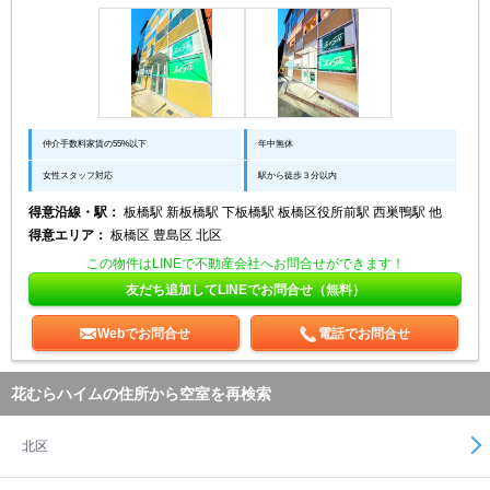
仲介手数料家賃の55%以下
年中無休
女性スタッフ対応
駅から徒歩３分以内
得意沿線・駅：
板橋駅 新板橋駅 下板橋駅 板橋区役所前駅 西巣鴨駅 他
得意エリア：
板橋区 豊島区 北区
この物件はLINEで不動産会社へお問合せができます！
友だち追加してLINEでお問合せ（無料）
Webでお問合せ
電話でお問合せ
花むらハイムの住所から空室を再検索
北区