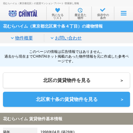
花むらハイム（東京都北区）の賃貸マンション･アパート･部屋探し情報
お部屋を探す
気になる
最近見た
保存中の
リスト
物件
条件
沿線・駅から
花むらハイム（東京都北区東十条４丁目）の建物情報
住所から
物件概要
お問い合わせ
家賃相場から
通勤通学時間から
このページの情報は広告情報ではありません。
過去から現在までCHINTAIネット掲載のあった物件情報を元に作成した参考ペ
ージです。
物件特集から
不動産会社から
北区の賃貸物件を見る
＞
TOP
北区東十条の賃貸物件を見る
＞
花むらハイム 賃貸物件基本情報
築年
1998年04月 (築28年)