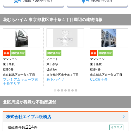
沿線・駅
住所
から探す
から探す
花むらハイム 東京都北区東十条４丁目周辺の建物情報
新着
掲載物件有
掲載物件有
新着
掲載物件有
マンション
アパート
マンション
東十条駅
東十条駅
東十条駅
徒歩5分
徒歩3分
徒歩4分
東京都北区東十条４丁目
東京都北区東十条４丁目
東京都北区東十条３丁目
プレミアムキューブ東
藪下ハイツ
CLK東十条
十条アリア
北区周辺が得意な不動産店舗
株式会社エイブル板橋店
214
掲載物件数:
件
オススメ