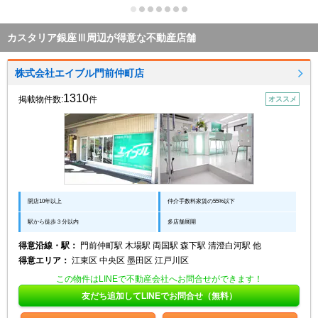
カスタリア銀座Ⅲ周辺が得意な不動産店舗
株式会社エイブル門前仲町店
1310
掲載物件数:
件
オススメ
開店10年以上
仲介手数料家賃の55%以下
駅から徒歩３分以内
多店舗展開
得意沿線・駅：
門前仲町駅 木場駅 両国駅 森下駅 清澄白河駅 他
得意エリア：
江東区 中央区 墨田区 江戸川区
この物件はLINEで不動産会社へお問合せができます！
友だち追加してLINEでお問合せ（無料）