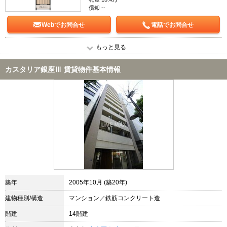
償却 --
Webでお問合せ
電話でお問合せ
もっと見る
カスタリア銀座Ⅲ 賃貸物件基本情報
築年
2005年10月 (築20年)
建物種別/構造
マンション／鉄筋コンクリート造
階建
14階建