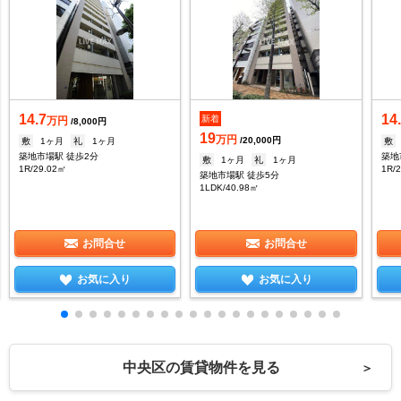
14.7
14
新着
万円
/8,000円
19
万円
/20,000円
敷
1ヶ月
礼
1ヶ月
敷
築地市場駅 徒歩2分
築地
敷
1ヶ月
礼
1ヶ月
1R/29.02㎡
1R/
築地市場駅 徒歩5分
1LDK/40.98㎡
お問合せ
お問合せ
お気に入り
お気に入り
中央区の賃貸物件を見る
＞