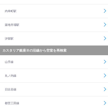
内幸町駅
築地市場駅
汐留駅
カスタリア銀座Ⅲの沿線から空室を再検索
山手線
丸ノ内線
日比谷線
都営三田線