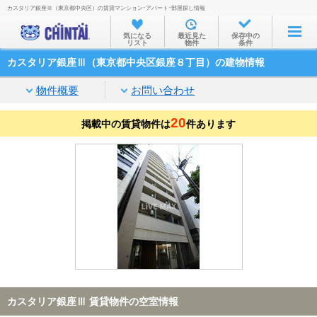
カスタリア銀座Ⅲ（東京都中央区）の賃貸マンション･アパート･部屋探し情報
お部屋を探す
気になる
最近見た
保存中の
リスト
物件
条件
沿線・駅から
カスタリア銀座Ⅲ（東京都中央区銀座８丁目）の建物情報
住所から
物件概要
お問い合わせ
家賃相場から
20
掲載中の賃貸物件は
通勤通学時間から
件あります
物件特集から
不動産会社から
TOP
カスタリア銀座Ⅲ 賃貸物件の空室情報