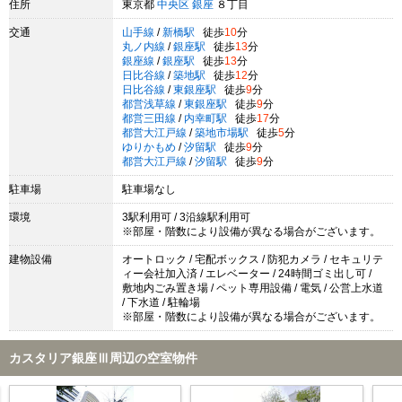
住所
東京都
中央区
銀座
８丁目
交通
山手線
/
新橋駅
徒歩
10
分
丸ノ内線
/
銀座駅
徒歩
13
分
銀座線
/
銀座駅
徒歩
13
分
日比谷線
/
築地駅
徒歩
12
分
日比谷線
/
東銀座駅
徒歩
9
分
都営浅草線
/
東銀座駅
徒歩
9
分
都営三田線
/
内幸町駅
徒歩
17
分
都営大江戸線
/
築地市場駅
徒歩
5
分
ゆりかもめ
/
汐留駅
徒歩
9
分
都営大江戸線
/
汐留駅
徒歩
9
分
駐車場
駐車場なし
環境
3駅利用可 / 3沿線駅利用可
※部屋・階数により設備が異なる場合がございます。
建物設備
オートロック / 宅配ボックス / 防犯カメラ / セキュリテ
ィー会社加入済 / エレベーター / 24時間ゴミ出し可 /
敷地内ごみ置き場 / ペット専用設備 / 電気 / 公営上水道
/ 下水道 / 駐輪場
※部屋・階数により設備が異なる場合がございます。
カスタリア銀座Ⅲ周辺の空室物件