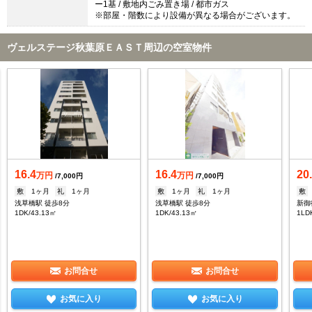
ー1基 / 敷地内ごみ置き場 / 都市ガス
※部屋・階数により設備が異なる場合がございます。
ヴェルステージ秋葉原ＥＡＳＴ周辺の空室物件
16.4
16.4
20
万円
万円
/7,000円
/7,000円
敷
1ヶ月
礼
1ヶ月
敷
1ヶ月
礼
1ヶ月
敷
浅草橋駅 徒歩8分
浅草橋駅 徒歩8分
新御
1DK/43.13㎡
1DK/43.13㎡
1LD
お問合せ
お問合せ
お気に入り
お気に入り