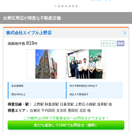
台東区周辺が得意な不動産店舗
株式会社エイブル上野店
819
掲載物件数:
件
オススメ
動画
多店舗展開
仲介手数料家賃の55%以下
開店10年以上
保証人不要相談可
得意沿線・駅：
上野駅 秋葉原駅 日暮里駅 上野広小路駅 浅草駅 他
得意エリア：
台東区 千代田区 文京区 墨田区 北区 他
この物件はLINEで不動産会社へお問合せができます！
友だち追加してLINEでお問合せ（無料）