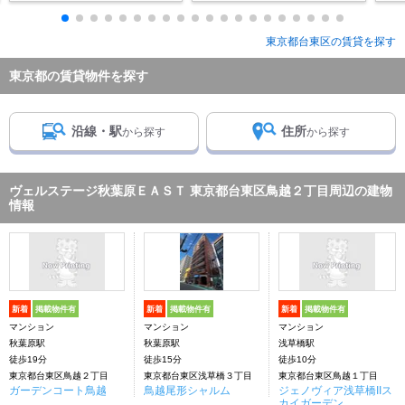
東京都台東区の賃貸を探す
東京都の賃貸物件を探す
沿線・駅
住所
から探す
から探す
ヴェルステージ秋葉原ＥＡＳＴ 東京都台東区鳥越２丁目周辺の建物
情報
新着
掲載物件有
新着
掲載物件有
新着
掲載物件有
マンション
マンション
マンション
秋葉原駅
秋葉原駅
浅草橋駅
徒歩19分
徒歩15分
徒歩10分
東京都台東区鳥越２丁目
東京都台東区浅草橋３丁目
東京都台東区鳥越１丁目
ガーデンコート鳥越
鳥越尾形シャルム
ジェノヴィア浅草橋IIス
カイガーデン