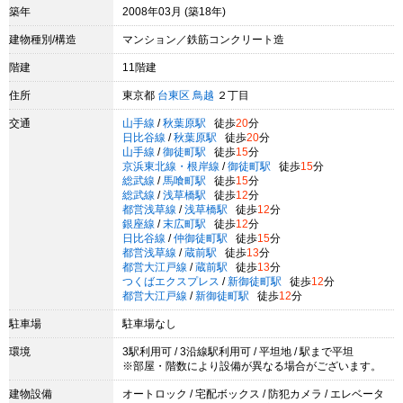
築年
2008年03月 (築18年)
建物種別/構造
マンション／鉄筋コンクリート造
階建
11階建
住所
東京都
台東区
鳥越
２丁目
交通
山手線
/
秋葉原駅
徒歩
20
分
日比谷線
/
秋葉原駅
徒歩
20
分
山手線
/
御徒町駅
徒歩
15
分
京浜東北線・根岸線
/
御徒町駅
徒歩
15
分
総武線
/
馬喰町駅
徒歩
15
分
総武線
/
浅草橋駅
徒歩
12
分
都営浅草線
/
浅草橋駅
徒歩
12
分
銀座線
/
末広町駅
徒歩
12
分
日比谷線
/
仲御徒町駅
徒歩
15
分
都営浅草線
/
蔵前駅
徒歩
13
分
都営大江戸線
/
蔵前駅
徒歩
13
分
つくばエクスプレス
/
新御徒町駅
徒歩
12
分
都営大江戸線
/
新御徒町駅
徒歩
12
分
駐車場
駐車場なし
環境
3駅利用可 / 3沿線駅利用可 / 平坦地 / 駅まで平坦
※部屋・階数により設備が異なる場合がございます。
建物設備
オートロック / 宅配ボックス / 防犯カメラ / エレベータ