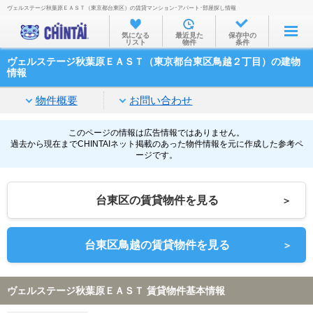
ヴェルステージ秋葉原ＥＡＳＴ（東京都台東区）の賃貸マンション･アパート･部屋探し情報
お部屋を探す
気になる
最近見た
保存中の
リスト
物件
条件
沿線・駅から
ヴェルステージ秋葉原ＥＡＳＴ（東京都台東区鳥越２丁目）の建物
住所から
情報
家賃相場から
物件概要
お問い合わせ
通勤通学時間から
このページの情報は広告情報ではありません。
過去から現在までCHINTAIネット掲載のあった物件情報を元に作成した参考ペ
物件特集から
ージです。
不動産会社から
台東区の賃貸物件を見る
＞
TOP
台東区鳥越の賃貸物件を見る
＞
ヴェルステージ秋葉原ＥＡＳＴ 賃貸物件基本情報