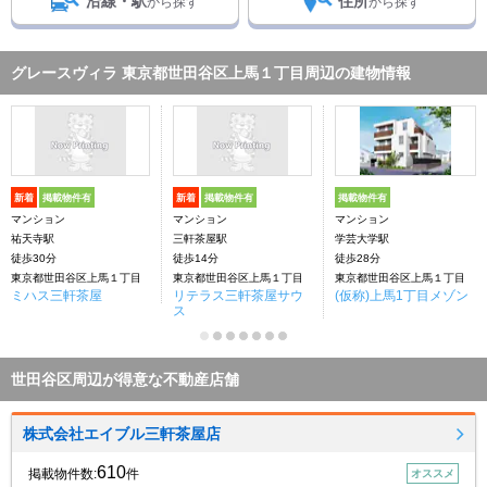
沿線・駅
住所
から探す
から探す
グレースヴィラ 東京都世田谷区上馬１丁目周辺の建物情報
新着
掲載物件有
新着
掲載物件有
掲載物件有
マンション
マンション
マンション
祐天寺駅
三軒茶屋駅
学芸大学駅
徒歩30分
徒歩14分
徒歩28分
東京都世田谷区上馬１丁目
東京都世田谷区上馬１丁目
東京都世田谷区上馬１丁目
ミハス三軒茶屋
リテラス三軒茶屋サウ
(仮称)上馬1丁目メゾン
ス
世田谷区周辺が得意な不動産店舗
株式会社エイブル三軒茶屋店
610
掲載物件数:
件
オススメ