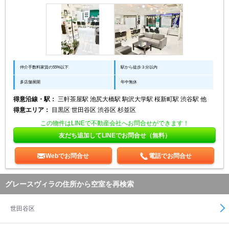
仲介手数料家賃の55%以下
駅から徒歩３分以内
多店舗展開
年中無休
得意沿線・駅：
三軒茶屋駅 池尻大橋駅 駒沢大学駅 桜新町駅 渋谷駅 他
得意エリア：
目黒区 世田谷区 渋谷区 杉並区
この物件はLINEで不動産会社へお問合せができます！
友だち追加してLINEでお問合せ（無料）
Webでお問合せ
電話でお問合せ
グレースヴィラの住所から空室を再検索
世田谷区