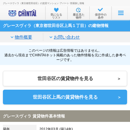
グレースヴィラ（東京都世田谷区）の賃貸マンション･アパート･部屋探し情報
お部屋を探す
気になる
最近見た
保存中の
リスト
物件
条件
沿線・駅から
グレースヴィラ（東京都世田谷区上馬１丁目）の建物情報
住所から
物件概要
お問い合わせ
家賃相場から
通勤通学時間から
このページの情報は広告情報ではありません。
過去から現在までCHINTAIネット掲載のあった物件情報を元に作成した参考ペ
ージです。
物件特集から
不動産会社から
世田谷区の賃貸物件を見る
＞
TOP
世田谷区上馬の賃貸物件を見る
＞
グレースヴィラ 賃貸物件基本情報
築年
2012年03月 (築14年)