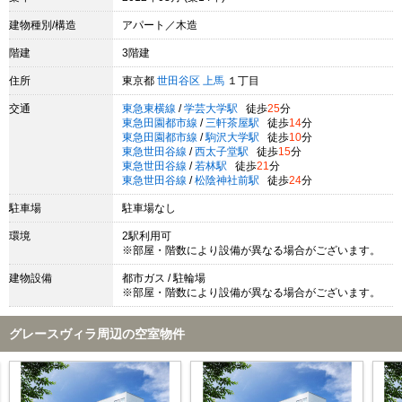
建物種別/構造
アパート／木造
階建
3階建
住所
東京都
世田谷区
上馬
１丁目
交通
東急東横線
/
学芸大学駅
徒歩
25
分
東急田園都市線
/
三軒茶屋駅
徒歩
14
分
東急田園都市線
/
駒沢大学駅
徒歩
10
分
東急世田谷線
/
西太子堂駅
徒歩
15
分
東急世田谷線
/
若林駅
徒歩
21
分
東急世田谷線
/
松陰神社前駅
徒歩
24
分
駐車場
駐車場なし
環境
2駅利用可
※部屋・階数により設備が異なる場合がございます。
建物設備
都市ガス / 駐輪場
※部屋・階数により設備が異なる場合がございます。
グレースヴィラ周辺の空室物件