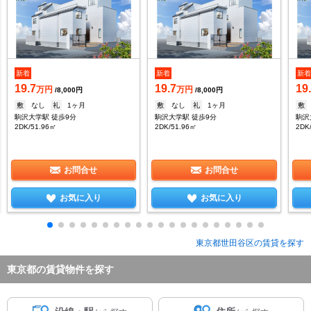
新着
新着
新
19.7
19.7
19
万円
万円
/8,000円
/8,000円
敷
なし
礼
1ヶ月
敷
なし
礼
1ヶ月
敷
駒沢大学駅 徒歩9分
駒沢大学駅 徒歩9分
駒沢
2DK/51.96㎡
2DK/51.96㎡
2DK
お問合せ
お問合せ
お気に入り
お気に入り
東京都世田谷区の賃貸を探す
東京都の賃貸物件を探す