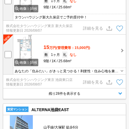
敷
1ヶ月
礼
なし
9階
1K
25.68m²
画像：19枚
タウンハウジング新大久保店でご予約受付中！
株式会社タウンハウジング東京 新大久保店
詳細を見る
情報更新日
2026/08/07
15
万円
(管理費等：15,000円)
敷
1ヶ月
礼
なし
9階
1K
25.68m²
画像：19枚
あなたの「住みたい」がきっと見つかる！利便性・住み心地を兼ね
揃えた賃貸物件！お気軽にご相談ください。お部屋探しはタウンハ
株式会社タウンハウジング東京 池袋東口店
ウジングへお任せください！
詳細を見る
情報更新日
2026/08/07
残り28件を表示する
ALTERNA池袋EAST
賃貸マンション
山手線/大塚駅 徒歩6分