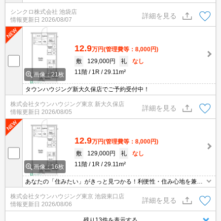
シンクロ株式会社 池袋店
詳細を見る
情報更新日
2026/08/07
12.9
万円
(管理費等：8,000円)
敷
129,000円
礼
なし
11階
1R
29.11m²
画像：21枚
タウンハウジング新大久保店でご予約受付中！
株式会社タウンハウジング東京 新大久保店
詳細を見る
情報更新日
2026/08/05
12.9
万円
(管理費等：8,000円)
敷
129,000円
礼
なし
11階
1R
29.11m²
画像：16枚
あなたの「住みたい」がきっと見つかる！利便性・住み心地を兼ね
揃えた賃貸物件！お気軽にご相談ください。お部屋探しはタウンハ
株式会社タウンハウジング東京 池袋東口店
ウジングへお任せください！
詳細を見る
情報更新日
2026/08/06
残り13件を表示する