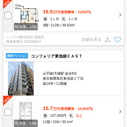
16.5
万円
(管理費等：5,000円)
敷
1ヶ月
礼
1ヶ月
3階
1LDK
39.63m²
画像：18枚
シンクロ株式会社 池袋店
詳細を見る
情報更新日
2026/08/07
コンフォリア東池袋ＥＡＳＴ
賃貸マンション
山手線/大塚駅 徒歩8分
東京都豊島区東池袋２丁目
築16年
11階建
15.7
万円
(管理費等：10,000円)
敷
157,000円
礼
なし
11階
1DK
30.1m²
画像：14枚