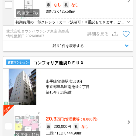
敷
なし
礼
なし
3階
2K
25.58m²
画像：7枚
初期費用の一部クレジットカード決済可！IT重説もできます、ご相
談ください。オンライン内見相談可能！お電話ください。
株式会社タウンハウジング東京 巣鴨店
詳細を見る
情報更新日
2026/08/07
残り1件を表示する
コンフォリア池袋ＤＥＵＸ
賃貸マンション
山手線/池袋駅 徒歩8分
東京都豊島区南池袋２丁目
築15年
13階建
20.3
万円
(管理費等：8,000円)
敷
203,000円
礼
なし
11階
1LDK
44.98m²
画像：11枚