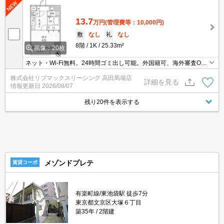
家主強制でない場合、消毒・抗菌代や安心サポート代など不要費用
は一切不要。
13.7
万円
(管理費等：10,000円)
敷
なし
礼
なし
8階
1K
25.33m²
画像：20枚
ネット・Wi-Fi無料。24時間ゴミ出し可能。外国籍可、海外審査O
K。初期費用クレジット支払可能。初期費用分割払い相談可能。他
株式会社リブマックスリーシング 高田馬場店
社掲載物件もまとめてご紹介可能です。問合せ当日でもご対応可
詳細を見る
情報更新日
2026/08/07
能。土日祝日は混み合いますのでお早めにご予約ください。当店は
家主強制でない場合、消毒・抗菌代や安心サポート代など不要費用
残り20件を表示する
は一切不要。
メゾンドプレテ
賃貸コーポ
有楽町線/東池袋駅 徒歩7分
東京都文京区大塚６丁目
築35年
2階建