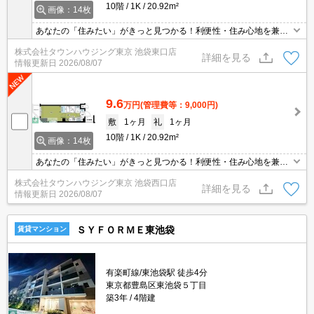
10階
1K
20.92m²
画像：14枚
あなたの「住みたい」がきっと見つかる！利便性・住み心地を兼ね
揃えた賃貸物件！お気軽にご相談ください。お部屋探しはタウンハ
株式会社タウンハウジング東京 池袋東口店
ウジングへお任せください！
詳細を見る
情報更新日
2026/08/07
9.6
万円
(管理費等：9,000円)
敷
1ヶ月
礼
1ヶ月
10階
1K
20.92m²
画像：14枚
あなたの「住みたい」がきっと見つかる！利便性・住み心地を兼ね
揃えた賃貸物件！お気軽にご相談ください。お部屋探しはタウンハ
株式会社タウンハウジング東京 池袋西口店
ウジングへお任せください！
詳細を見る
情報更新日
2026/08/07
ＳＹＦＯＲＭＥ東池袋
賃貸マンション
有楽町線/東池袋駅 徒歩4分
東京都豊島区東池袋５丁目
築3年
4階建