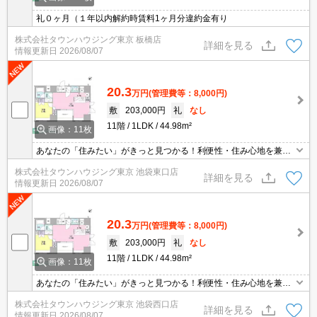
礼０ヶ月（１年以内解約時賃料1ヶ月分違約金有り
株式会社タウンハウジング東京 板橋店
詳細を見る
情報更新日
2026/08/07
20.3
万円
(管理費等：8,000円)
敷
203,000円
礼
なし
11階
1LDK
44.98m²
画像：11枚
あなたの「住みたい」がきっと見つかる！利便性・住み心地を兼ね
揃えた賃貸物件！お気軽にご相談ください。お部屋探しはタウンハ
株式会社タウンハウジング東京 池袋東口店
ウジングへお任せください！
詳細を見る
情報更新日
2026/08/07
20.3
万円
(管理費等：8,000円)
敷
203,000円
礼
なし
11階
1LDK
44.98m²
画像：11枚
あなたの「住みたい」がきっと見つかる！利便性・住み心地を兼ね
揃えた賃貸物件！お気軽にご相談ください。お部屋探しはタウンハ
株式会社タウンハウジング東京 池袋西口店
ウジングへお任せください！
詳細を見る
情報更新日
2026/08/07