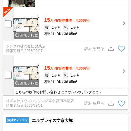
15
万円
(管理費等：4,000円)
敷
1ヶ月
礼
1ヶ月
3階
1LDK
36.05m²
画像：13枚
シンクロ株式会社 池袋店
詳細を見る
情報更新日
2026/08/07
15
万円
(管理費等：4,000円)
敷
1ヶ月
礼
1ヶ月
3階
1LDK
36.05m²
画像：17枚
こちらの物件のお問い合わせはタウンハウジングまで♪
株式会社タウンハウジング東京 高田馬場店
詳細を見る
情報更新日
2026/08/01
エルプレイス文京大塚
賃貸マンション