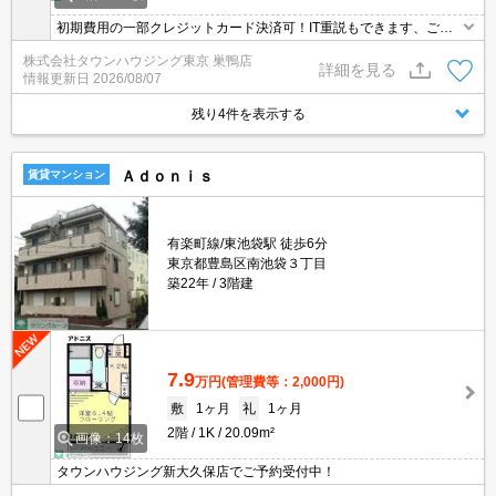
初期費用の一部クレジットカード決済可！IT重説もできます、ご相
談ください。オンライン内見相談可能！お電話ください。
株式会社タウンハウジング東京 巣鴨店
詳細を見る
情報更新日
2026/08/07
残り4件を表示する
Ａｄｏｎｉｓ
賃貸マンション
有楽町線/東池袋駅 徒歩6分
東京都豊島区南池袋３丁目
築22年
3階建
7.9
万円
(管理費等：2,000円)
敷
1ヶ月
礼
1ヶ月
2階
1K
20.09m²
画像：14枚
タウンハウジング新大久保店でご予約受付中！