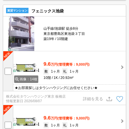
フェニックス池袋
賃貸マンション
山手線/池袋駅 徒歩8分
東京都豊島区東池袋３丁目
築19年
10階建
9.6
万円
(管理費等：9,000円)
敷
1ヶ月
礼
1ヶ月
10階
1K
20.92m²
画像：14枚
★お部屋探しはタウンハウジングにお任せください★
株式会社タウンハウジング東京 板橋店
詳細を見る
情報更新日
2026/08/07
9.6
万円
(管理費等：9,000円)
敷
1ヶ月
礼
1ヶ月