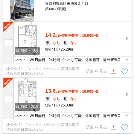
東京都豊島区東池袋２丁目
築4年
9階建
14.2
万円
(管理費等：10,000円)
敷
なし
礼
なし
9階
1K
25.29m²
画像：16枚
ネット・Wi-Fi無料。24時間ゴミ出し可能。外国籍可、海外審査O
K。初期費用クレジット支払可能。初期費用分割払い相談可能。他
株式会社リブマックスリーシング 高田馬場店
社掲載物件もまとめてご紹介可能です。問合せ当日でもご対応可
詳細を見る
情報更新日
2026/08/07
能。土日祝日は混み合いますのでお早めにご予約ください。当店は
家主強制でない場合、消毒・抗菌代や安心サポート代など不要費用
は一切不要。
13.6
万円
(管理費等：10,000円)
敷
なし
礼
なし
5階
1K
25.33m²
画像：20枚
ネット・Wi-Fi無料。24時間ゴミ出し可能。外国籍可、海外審査O
K。初期費用クレジット支払可能。初期費用分割払い相談可能。他
株式会社リブマックスリーシング 高田馬場店
社掲載物件もまとめてご紹介可能です。問合せ当日でもご対応可
詳細を見る
情報更新日
2026/08/07
能。土日祝日は混み合いますのでお早めにご予約ください。当店は