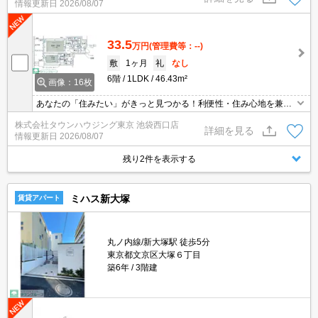
情報更新日
2026/08/07
33.5
万円
(管理費等：--)
敷
1ヶ月
礼
なし
6階
1LDK
46.43m²
画像：16枚
あなたの「住みたい」がきっと見つかる！利便性・住み心地を兼ね
揃えた賃貸物件！お気軽にご相談ください。お部屋探しはタウンハ
株式会社タウンハウジング東京 池袋西口店
ウジングへお任せください！
詳細を見る
情報更新日
2026/08/07
残り2件を表示する
ミハス新大塚
賃貸アパート
丸ノ内線/新大塚駅 徒歩5分
東京都文京区大塚６丁目
築6年
3階建