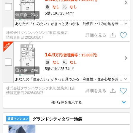
敷
なし
礼
なし
5階
1K
25.74m²
画像：23枚
あなたの「住みたい」がきっと見つかる！利便性・住み心地を兼ね
揃えた賃貸物件！お気軽にご相談ください。お部屋探しはタウンハ
株式会社タウンハウジング東京 板橋店
ウジングへお任せください！
詳細を見る
情報更新日
2026/08/07
14.9
万円
(管理費等：15,000円)
敷
なし
礼
なし
5階
1K
25.74m²
画像：23枚
あなたの「住みたい」がきっと見つかる！利便性・住み心地を兼ね
揃えた賃貸物件！お気軽にご相談ください。お部屋探しはタウンハ
株式会社タウンハウジング東京 池袋東口店
ウジングへお任せください！
詳細を見る
情報更新日
2026/08/07
残り2件を表示する
グランドシティタワー池袋
賃貸マンション