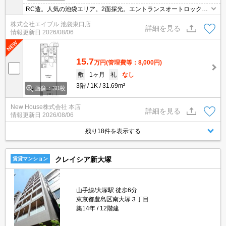
RC造。人気の池袋エリア。2面採光。エントランスオートロック。
敷地内防犯カメラ設置。TVモニター付インターホン。便利な宅配B
株式会社エイブル 池袋東口店
OX。安心のセキュリティシステム。バス・トイレ別。ペット応相
詳細を見る
情報更新日
2026/08/06
談。
15.7
万円
(管理費等：8,000円)
敷
1ヶ月
礼
なし
3階
1K
31.69m²
画像：30枚
New House株式会社 本店
詳細を見る
情報更新日
2026/08/06
残り18件を表示する
クレイシア新大塚
賃貸マンション
山手線/大塚駅 徒歩6分
東京都豊島区南大塚３丁目
築14年
12階建