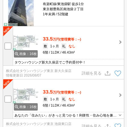
有楽町線/東池袋駅 徒歩1分
東京都豊島区南池袋２丁目
1年未満
52階建
33.5
万円
(管理費等：--)
敷
1ヶ月
礼
なし
6階
1LDK
46.43m²
画像：16枚
タウンハウジング新大久保店でご予約受付中！
株式会社タウンハウジング東京 新大久保店
詳細を見る
情報更新日
2026/08/07
33.5
万円
(管理費等：--)
敷
1ヶ月
礼
なし
6階
1LDK
46.43m²
画像：16枚
あなたの「住みたい」がきっと見つかる！利便性・住み心地を兼ね
揃えた賃貸物件！お気軽にご相談ください。お部屋探しはタウンハ
株式会社タウンハウジング東京 池袋東口店
ウジングへお任せください！
詳細を見る