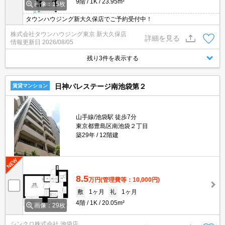
9階
1K
23.95m²
画像：15枚
タウンハウジング新大久保店でご予約受付中！
株式会社タウンハウジング東京 新大久保店
詳細を見る
情報更新日
2026/08/05
残り3件を表示する
日神パレステージ南池袋第２
賃貸マンション
山手線/池袋駅 徒歩7分
東京都豊島区南池袋２丁目
築29年
12階建
8.5
万円
(管理費等：10,000円)
敷
1ヶ月
礼
1ヶ月
4階
1K
20.05m²
画像：29枚
シンクロ株式会社 池袋店