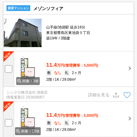
メゾンソフィア
賃貸マンション
山手線/池袋駅 徒歩18分
東京都豊島区東池袋５丁目
築19年
3階建
11.4
万円
(管理費等：5,000円)
敷
なし
礼
2ヶ月
2階
1K
29.08m²
画像：9枚
シンクロ株式会社 池袋店
詳細を見る
情報更新日
2026/08/07
11.4
万円
(管理費等：5,000円)
敷
なし
礼
2ヶ月
2階
1K
29.08m²
画像：15枚