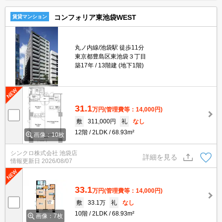
コンフォリア東池袋WEST
賃貸マンション
丸ノ内線/池袋駅 徒歩11分
東京都豊島区東池袋３丁目
築17年
13階建 (地下1階)
31.1
万円
(管理費等：14,000円)
敷
311,000円
礼
なし
12階
2LDK
68.93m²
画像：10枚
シンクロ株式会社 池袋店
詳細を見る
情報更新日
2026/08/07
33.1
万円
(管理費等：14,000円)
敷
33.1万
礼
なし
10階
2LDK
68.93m²
画像：7枚