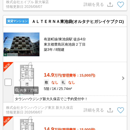
株式会社エイブル 新大塚店
イル張り。人気のオートロック付マンション。宅配ボックスあり。
詳細を見る
情報更新日
2026/08/07
生活環境良好。
ＡＬＴＥＲＮＡ東池袋(オルタナヒガシイケブクロ)
賃貸マンション
有楽町線/東池袋駅 徒歩4分
東京都豊島区南池袋２丁目
築3年
8階建
14.9
万円
(管理費等：15,000円)
敷
なし
礼
なし
5階
1K
25.74m²
画像：23枚
タウンハウジング新大久保店でご予約受付中！
株式会社タウンハウジング東京 新大久保店
詳細を見る
情報更新日
2026/08/07
14.9
万円
(管理費等：15,000円)