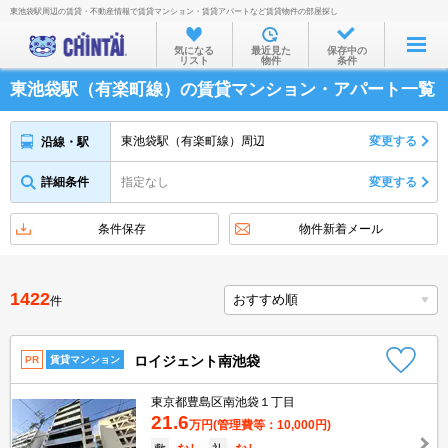
東池袋駅周辺の賃貸・不動産情報で賃貸マンション・賃貸アパートなど賃貸物件の部屋探し
お部屋を探す
気になる
最近見た
保存中の
リスト
物件
条件
沿線・駅から
東池袋駅（有楽町線）の賃貸マンション・アパート一覧
住所から
家賃相場から
東池袋駅（有楽町線）周辺
変更する
沿線・駅
通勤通学時間から
詳細条件
指定なし
変更する
物件特集から
条件保存
物件新着メール
不動産会社から
TOP
1422
件
ロイジェント南池袋
PR
賃貸マンション
東京都豊島区南池袋１丁目
21.6
万円
(管理費等：10,000円)