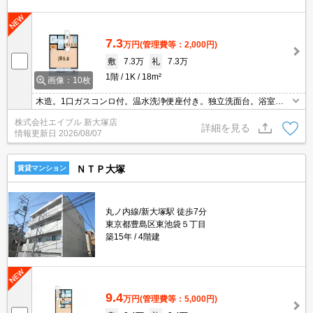
7.3
万円
(管理費等：2,000円)
敷
7.3万
礼
7.3万
1階
1K
18m²
画像：10枚
木造。1口ガスコンロ付。温水洗浄便座付き。独立洗面台。浴室は
シャワーのみ。退去時の清掃費実費。ベランダに洗濯機置き場付
株式会社エイブル 新大塚店
き。2020年9月内装リノベーション済。
詳細を見る
情報更新日
2026/08/07
ＮＴＰ大塚
賃貸マンション
丸ノ内線/新大塚駅 徒歩7分
東京都豊島区東池袋５丁目
築15年
4階建
9.4
万円
(管理費等：5,000円)