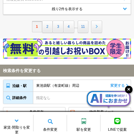
残り2件を表示する
1
2
3
4
11
…
検索条件を変更する
東池袋駅（有楽町線）周辺
変更する
沿線・駅
詳細条件
指定なし
変更する
条件保存
物件新着メール
アイコンの説明
家賃·間取りを変
条件変更
駅を変更
LINEで提案
更