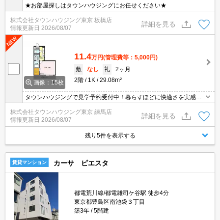
★お部屋探しはタウンハウジングにお任せください★
株式会社タウンハウジング東京 板橋店
詳細を見る
情報更新日
2026/08/07
11.4
万円
(管理費等：5,000円)
敷
なし
礼
2ヶ月
2階
1K
29.08m²
画像：15枚
タウンハウジングで見学予約受付中！暮らすほどに快適さを実感で
きる設備仕様！駅前商業施設の多さ！日常の買い物に便利！
株式会社タウンハウジング東京 練馬店
詳細を見る
情報更新日
2026/08/07
残り5件を表示する
カーサ ピエスタ
賃貸マンション
都電荒川線/都電雑司ケ谷駅 徒歩4分
東京都豊島区南池袋３丁目
築3年
5階建