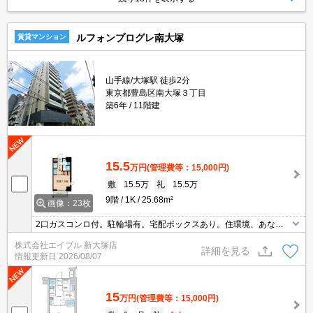
ルフォンプログレ南大塚
賃貸マンション
山手線/大塚駅 徒歩2分
東京都豊島区南大塚３丁目
築6年
11階建
15.5
万円
(管理費等：15,000円)
敷
15.5万
礼
15.5万
9階
1K
25.68m²
画像：23枚
2口ガスコンロ付。駐輪場有。宅配ボックスあり。住環境、あなた
の目でお確かめください。詳細はお問い合わせください。内見予約
株式会社エイブル 新大塚店
受付中。
詳細を見る
情報更新日
2026/08/07
15
万円
(管理費等：15,000円)