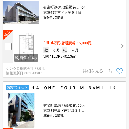
有楽町線/東池袋駅 徒歩8分
東京都文京区大塚６丁目
築5年
3階建
19.4
万円
(管理費等：5,000円)
敷
1ヶ月
礼
1ヶ月
3階
1LDK
40.13m²
画像：16枚
シンクロ株式会社 池袋店
詳細を見る
情報更新日
2026/08/07
１４ ＯＮＥ ＦＯＵＲ ＭＩＮＡＭＩ ＩＫＥＢＵＫＵＲＯ
賃貸マンション
有楽町線/東池袋駅 徒歩6分
東京都豊島区南池袋３丁目
築6年
3階建