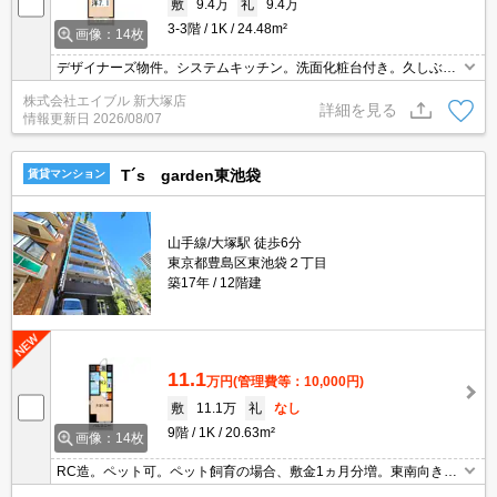
敷
9.4万
礼
9.4万
3-3階
1K
24.48m²
画像：14枚
デザイナーズ物件。システムキッチン。洗面化粧台付き。久しぶり
に空きました。仲介手数料家賃の0.55ヵ月分。詳細はお問い合わせ
株式会社エイブル 新大塚店
ください。
詳細を見る
情報更新日
2026/08/07
T´s garden東池袋
賃貸マンション
山手線/大塚駅 徒歩6分
東京都豊島区東池袋２丁目
築17年
12階建
11.1
万円
(管理費等：10,000円)
敷
11.1万
礼
なし
9階
1K
20.63m²
画像：14枚
RC造。ペット可。ペット飼育の場合、敷金1ヵ月分増。東南向き。
駐輪場有。人気の大塚駅。地下鉄丸ノ内線も利用可。駅近。外観タ