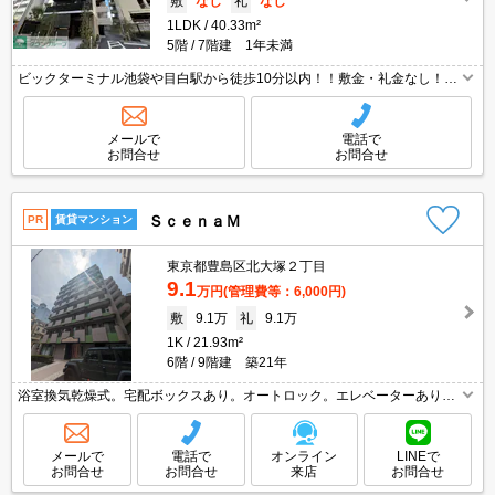
敷
なし
礼
なし
1LDK
40.33m²
5階
7階建 1年未満
ビックターミナル池袋や目白駅から徒歩10分以内！！敷金・礼金なし！！
わんちゃん・ネコちゃん飼育相談可能！！インターネット無料付物件！！
メールで
電話で
お問合せ
お問合せ
ＳｃｅｎａＭ
PR
賃貸マンション
東京都豊島区北大塚２丁目
9.1
万円
(管理費等：6,000円)
敷
9.1万
礼
9.1万
1K
21.93m²
6階
9階建 築21年
浴室換気乾燥式。宅配ボックスあり。オートロック。エレベーターあり。
都市ガス使用。バス・トイレ別。TVインターホン付き。室内洗濯機置場。
退去時清掃費55,000円。独立洗面化粧台付き。駐輪場有。
メールで
電話で
オンライン
LINEで
お問合せ
お問合せ
来店
お問合せ