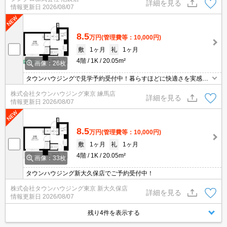
詳細を見る
情報更新日
2026/08/07
8.5
万円
(管理費等：10,000円)
敷
1ヶ月
礼
1ヶ月
4階
1K
20.05m²
画像：26枚
タウンハウジングで見学予約受付中！暮らすほどに快適さを実感で
きる設備仕様！駅前商業施設の多さ！日常の買い物に便利！
株式会社タウンハウジング東京 練馬店
詳細を見る
情報更新日
2026/08/07
8.5
万円
(管理費等：10,000円)
敷
1ヶ月
礼
1ヶ月
4階
1K
20.05m²
画像：33枚
タウンハウジング新大久保店でご予約受付中！
株式会社タウンハウジング東京 新大久保店
詳細を見る
情報更新日
2026/08/07
残り4件を表示する