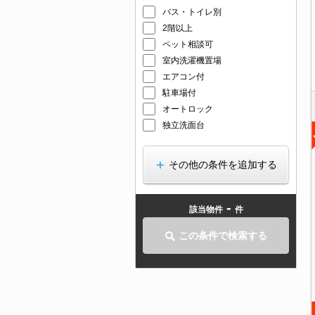
バス・トイレ別
2階以上
ペット相談可
室内洗濯機置場
エアコン付
駐車場付
オートロック
独立洗面台
その他の条件を追加する
-
該当物件
件
この条件で検索する