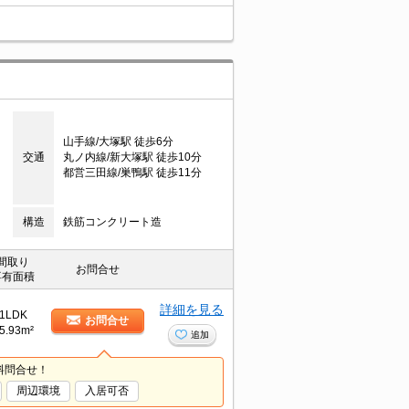
山手線/大塚駅 徒歩6分
交通
丸ノ内線/新大塚駅 徒歩10分
都営三田線/巣鴨駅 徒歩11分
構造
鉄筋コンクリート造
間取り
お問合せ
専有面積
詳細を見る
1LDK
お問合せ
5.93m²
追加
料問合せ！
周辺環境
入居可否