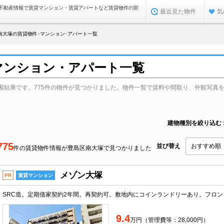
不動産情報で賃貸マンション・賃貸アパートなど賃貸物件の部
最近見た物件
気
南大塚の賃貸物件･マンション･アパート一覧
マンション・アパート一覧
索結果です。775件の物件が見つかりました。物件一覧で賃料や間取り、外観写真
建物種別を絞り込む
775
並び替え
件の賃貸物件情報が豊島区南大塚で見つかりました
メゾン大塚
PR
賃貸マンション
9.4
万円（管理費等：28,000円）