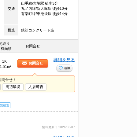
山手線/大塚駅 徒歩3分
交通
丸ノ内線/新大塚駅 徒歩10分
有楽町線/東池袋駅 徒歩14分
構造
鉄筋コンクリート造
間取り
お問合せ
専有面積
詳細を見る
1K
お問合せ
1.51m²
追加
料問合せ！
周辺環境
入居可否
震構造
情報更新日
2026/08/07