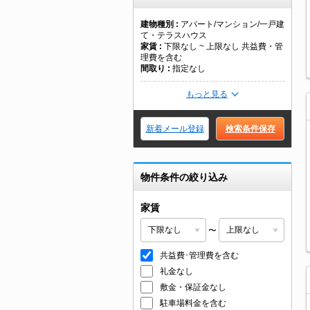
建物種別
アパート/マンション/一戸建
て・テラスハウス
家賃
下限なし ~ 上限なし 共益費・管
理費を含む
間取り
指定なし
もっと見る
新着メール登録
検索条件保存
物件条件の絞り込み
家賃
〜
共益費･管理費を含む
礼金なし
敷金・保証金なし
駐車場料金を含む