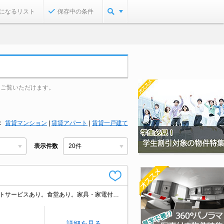
になるリスト
保存中の条件
をご覧いただけます。
賃貸マンション
|
賃貸アパート
|
賃貸一戸建て
表示件数
SRC造。定期借家契約2年間。再契約可。敷地内にコインランドリーあり。フロントサービスあり。食堂あり。家具・家電付。退去時の清掃費実費。光ファイバー対応。シューズボックス付き。
詳細を見る