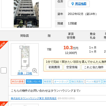
住所
周辺地図
築年
2012年02月（築14年）
階建
12階建
家賃
敷金
間取図
階
管理費
礼金
10.3
1ヶ月
万円
7階
1ヶ月
2
12,000円
1分で完結！聞きたい項目を選んでかんたん無
初期費用
空室情報
これと似た物件
画像：23枚
本日の新着
写真いろいろ
角部屋
オートロック
独立洗面台
ペット相談可
耐
こちらの物件のお問い合わせはタウンハウジングまで♪
株式会社タウンハウジング東京 高田馬場店
(03-3232-1201)