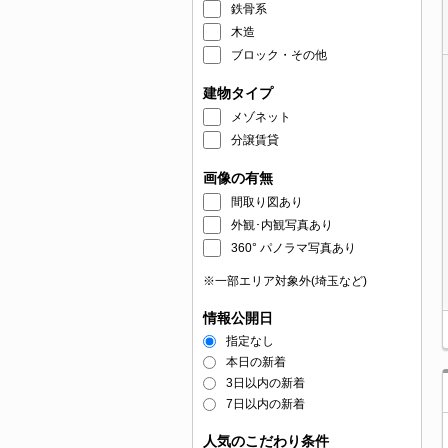
鉄骨系
木造
ブロック・その他
建物タイプ
メゾネット
分譲賃貸
画像の有無
間取り図あり
外観･内観写真あり
360° パノラマ写真あり
※一部エリア対象外(埼玉など)
情報公開日
指定なし
本日の新着
3日以内の新着
7日以内の新着
人気のこだわり条件