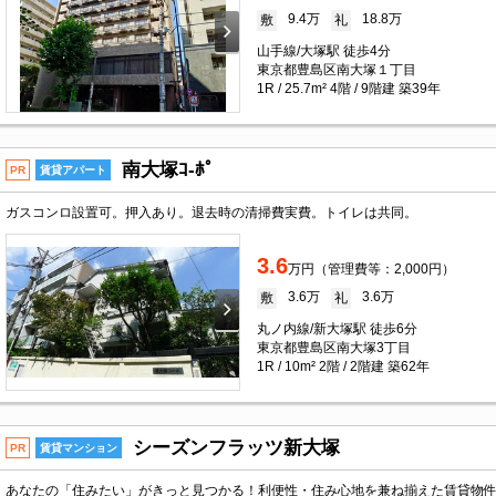
9.4万
18.8万
敷
礼
山手線/大塚駅 徒歩4分
東京都豊島区南大塚１丁目
1R / 25.7m² 4階 / 9階建 築39年
南大塚ｺ-ﾎﾟ
PR
賃貸アパート
ガスコンロ設置可。押入あり。退去時の清掃費実費。トイレは共同。
3.6
万円（管理費等：2,000円）
3.6万
3.6万
敷
礼
丸ノ内線/新大塚駅 徒歩6分
東京都豊島区南大塚3丁目
1R / 10m² 2階 / 2階建 築62年
シーズンフラッツ新大塚
PR
賃貸マンション