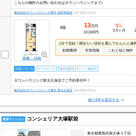
こちらの物件のお問い合わせはタウンハウジングまで♪
株式会社タウンハウジング東京 高田馬場店
(03-3232-1201)
13
なし
万円
8階
0.5ヶ月
10,000円
1分で完結！聞きたい項目を選んでかんたん無
初期費用
空室情報
これと似た物件
画像：18枚
写真いろいろ
オートロック
独立洗面台
ペット相談可
タウンハウジング新大久保店でご予約受付中！
株式会社タウンハウジング東京 新大久保店
(03-3365-5531)
残り4件を表示する
コンシェリア大塚駅前
賃貸マンション
東京都豊島区南大塚３丁目