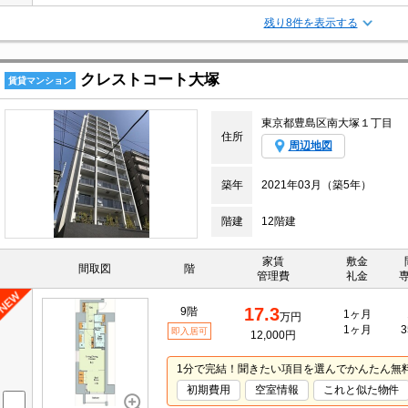
残り8件を表示する
クレストコート大塚
賃貸マンション
東京都豊島区南大塚１丁目
住所
周辺地図
築年
2021年03月（築5年）
階建
12階建
家賃
敷金
間取図
階
管理費
礼金
17.3
9階
1ヶ月
万円
1ヶ月
3
即入居可
12,000円
1分で完結！聞きたい項目を選んでかんたん無
初期費用
空室情報
これと似た物件