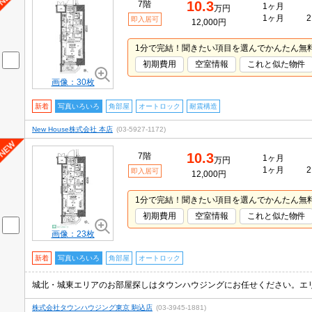
10.3
7階
1ヶ月
万円
1ヶ月
2
即入居可
12,000円
1分で完結！聞きたい項目を選んでかんたん無
初期費用
空室情報
これと似た物件
画像：30枚
新着
写真いろいろ
角部屋
オートロック
耐震構造
New House株式会社 本店
(03-5927-1172)
10.3
7階
1ヶ月
万円
1ヶ月
2
即入居可
12,000円
1分で完結！聞きたい項目を選んでかんたん無
初期費用
空室情報
これと似た物件
画像：23枚
新着
写真いろいろ
角部屋
オートロック
株式会社タウンハウジング東京 駒込店
(03-3945-1881)