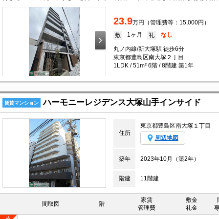
23.9
万円（管理費等：15,000円）
1ヶ月
なし
敷
礼
丸ノ内線/新大塚駅 徒歩6分
東京都豊島区南大塚２丁目
1LDK / 51m² 6階 / 8階建 築1年
ハーモニーレジデンス大塚山手インサイド
賃貸マンション
東京都豊島区南大塚１丁目
住所
周辺地図
築年
2023年10月（築2年）
階建
11階建
家賃
敷金
間取図
階
管理費
礼金