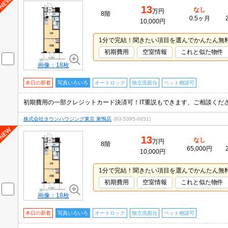
13
なし
万円
8階
0.5ヶ月
10,000円
1分で完結！聞きたい項目を選んでかんたん無
初期費用
空室情報
これと似た物件
画像：18枚
本日の新着
写真いろいろ
オートロック
独立洗面台
ペット相談可
株式会社タウンハウジング東京 巣鴨店
(03-5395-0651)
13
なし
万円
8階
65,000円
10,000円
1分で完結！聞きたい項目を選んでかんたん無
初期費用
空室情報
これと似た物件
画像：18枚
本日の新着
写真いろいろ
オートロック
独立洗面台
ペット相談可