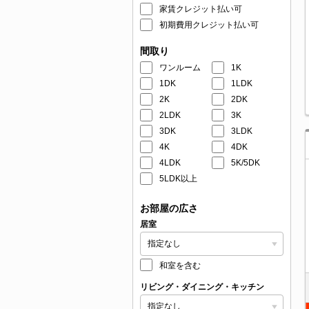
家賃クレジット払い可
初期費用クレジット払い可
間取り
ワンルーム
1K
1DK
1LDK
2K
2DK
2LDK
3K
3DK
3LDK
4K
4DK
4LDK
5K/5DK
5LDK以上
お部屋の広さ
居室
和室を含む
リビング・ダイニング・キッチン