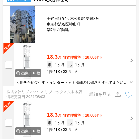
千代田線/代々木公園駅 徒歩8分
東京都渋谷区神山町
築7年
9階建
18.3
万円
(管理費等：10,000円)
敷
1ヶ月
礼
1ヶ月
1階
1K
33.75m²
画像：16枚
＜見学予約受付中＞インターネット掲載のお部屋をすべてまとめて
ご紹介可能！ 初期費用クレジット決済可！問合せ当日でもご予約可
株式会社リブマックス リブマックス六本木店
能！他社掲載物件もまとめてご紹介可能です。オンライン案内可。
詳細を見る
情報更新日
2026/08/03
写真・動画送付、WEB契約等来店不要でご契約可能。セキュリティ
充実で安心！お気軽にご相談くださいませ。
18.3
万円
(管理費等：10,000円)
敷
1ヶ月
礼
1ヶ月
1階
1K
33.75m²
画像：16枚