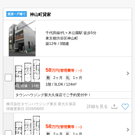
神山町貸家
賃貸一戸建て
千代田線/代々木公園駅 徒歩5分
東京都渋谷区神山町
築12年
3階建
58
万円
(管理費等：--)
敷
2ヶ月
礼
1ヶ月
1階
3LDK
124m²
画像：14枚
タウンハウジング新大久保店でご予約受付中！
株式会社タウンハウジング東京 新大久保店
詳細を見る
情報更新日
2026/08/05
58
万円
(管理費等：--)
敷
2ヶ月
礼
1ヶ月