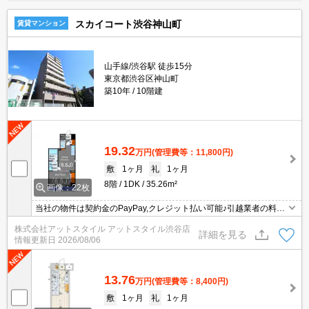
スカイコート渋谷神山町
賃貸マンション
山手線/渋谷駅 徒歩15分
東京都渋谷区神山町
築10年
10階建
19.32
万円
(管理費等：11,800円)
敷
1ヶ月
礼
1ヶ月
8階
1DK
35.26m²
画像：22枚
当社の物件は契約金のPayPay,クレジット払い可能♪引越業者の料金
割引有☆家具家電のレンタル可能♪
株式会社アットスタイル アットスタイル渋谷店
詳細を見る
情報更新日
2026/08/06
13.76
万円
(管理費等：8,400円)
敷
1ヶ月
礼
1ヶ月