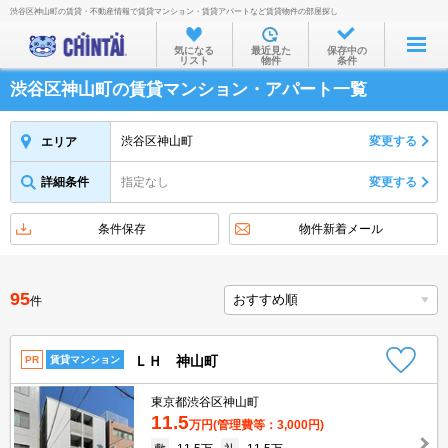
渋谷区神山町の賃貸・不動産情報で賃貸マンション・賃貸アパートなど賃貸物件の部屋探し
お部屋を探す
気になる
最近見た
保存中の
リスト
物件
条件
沿線・駅から
渋谷区神山町の賃貸マンション・アパート一覧
住所から
家賃相場から
渋谷区神山町
変更する
エリア
通勤通学時間から
詳細条件
指定なし
変更する
物件特集から
条件保存
物件新着メール
不動産会社から
TOP
95
件
ＬＨ 神山町
PR
賃貸マンション
東京都渋谷区神山町
11.5
万円
(管理費等：3,000円)