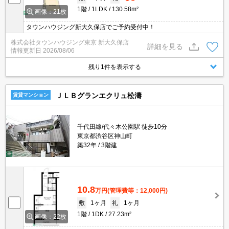
1階
1LDK
130.58m²
画像：21枚
タウンハウジング新大久保店でご予約受付中！
株式会社タウンハウジング東京 新大久保店
詳細を見る
情報更新日
2026/08/06
残り1件を表示する
ＪＬＢグランエクリュ松濤
賃貸マンション
千代田線/代々木公園駅 徒歩10分
東京都渋谷区神山町
築32年
3階建
10.8
万円
(管理費等：12,000円)
敷
1ヶ月
礼
1ヶ月
1階
1DK
27.23m²
画像：22枚