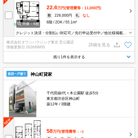
22.6
万円
(管理費等：11,000円)
敷
226,000円
礼
なし
6階
2DK
55.1m²
画像：6枚
クレジット決済・分割払い対応可／先行申込受付中／他社様掲載物
件もまとめてご案内可能／専任物件多数あり
株式会社タウンハウジング東京 芝公園店
詳細を見る
情報更新日
2026/08/05
残り1件を表示する
神山町貸家
賃貸一戸建て
千代田線/代々木公園駅 徒歩5分
東京都渋谷区神山町
築12年
3階建
58
万円
(管理費等：--)