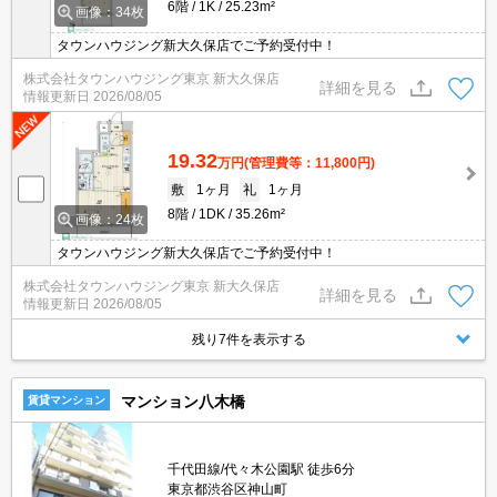
6階
1K
25.23m²
画像：34枚
タウンハウジング新大久保店でご予約受付中！
株式会社タウンハウジング東京 新大久保店
詳細を見る
情報更新日
2026/08/05
19.32
万円
(管理費等：11,800円)
敷
1ヶ月
礼
1ヶ月
8階
1DK
35.26m²
画像：24枚
タウンハウジング新大久保店でご予約受付中！
株式会社タウンハウジング東京 新大久保店
詳細を見る
情報更新日
2026/08/05
残り7件を表示する
マンション八木橋
賃貸マンション
千代田線/代々木公園駅 徒歩6分
東京都渋谷区神山町