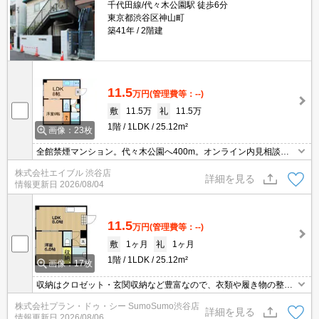
千代田線/代々木公園駅 徒歩6分
東京都渋谷区神山町
築41年
2階建
11.5
万円
(管理費等：--)
敷
11.5万
礼
11.5万
1階
1LDK
25.12m²
画像：23枚
全館禁煙マンション。代々木公園へ400m。オンライン内見相談
可。現地待ち合わせ、物件ご案内可能。エイブル女子割で仲介手数
株式会社エイブル 渋谷店
料家賃の0.55ヶ月分より10％ＯＦＦ。駅まで平坦。
詳細を見る
情報更新日
2026/08/04
11.5
万円
(管理費等：--)
敷
1ヶ月
礼
1ヶ月
1階
1LDK
25.12m²
画像：17枚
収納はクロゼット・玄関収納など豊富なので、衣類や履き物の整理
がしやすく便利です。こちらはTVインターフォン付きのマンション
株式会社プラン・ドゥ・シー SumoSumo渋谷店
です。室内設備はシステムキッチン・エアコンなど豊富に揃ってお
詳細を見る
情報更新日
2026/08/06