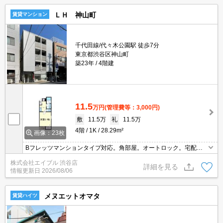
ＬＨ 神山町
賃貸マンション
千代田線/代々木公園駅 徒歩7分
東京都渋谷区神山町
築23年
4階建
11.5
万円
(管理費等：3,000円)
敷
11.5万
礼
11.5万
4階
1K
28.29m²
画像：23枚
Bフレッツマンションタイプ対応。角部屋。オートロック。宅配ボ
ックスあり。都心エリアのお部屋探しはお任せください。エイブル
株式会社エイブル 渋谷店
女子割で仲介手数料家賃の0.55ヶ月分より10％ＯＦＦ。都内通勤の
詳細を見る
情報更新日
2026/08/06
方におすすめ。
メヌエットオマタ
賃貸ハイツ