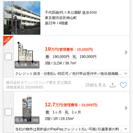
千代田線/代々木公園駅 徒歩10分
東京都渋谷区神山町
築22年
4階建
19
万円
(管理費等：10,000円)
敷
190,000円
礼
190,000円
3階
1LDK
38.7m²
画像：15枚
クレジット決済・分割払い対応可／先行申込受付中／他社様掲載物
件もまとめてご案内可能／専任物件多数あり
株式会社タウンハウジング東京 芝公園店
詳細を見る
情報更新日
2026/08/05
12.7
万円
(管理費等：10,000円)
敷
1ヶ月
礼
1ヶ月
2階
1R
29.15m²
画像：19枚
当社の物件は契約金のPayPay,クレジット払い可能♪引越業者の料金