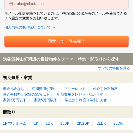
※メール受信制限をしている方は、@chintai.co.jpからのメールを受信できる
よう設定の変更をお願い致します。
個人情報の取り扱いについて
渋谷区神山町周辺の賃貸物件をテーマ・特集・間取りから探す
すべての特集を見る
初期費用・家賃
敷金礼金なし
初期費用が安い
フリーレント
仲介手数料無料
仲介手数料が家賃の55%以下
初期費用クレジット払い可能
家賃3万円以下
家賃5万円以下
学生割引制度（学割）対象
間取り
1R/ワンルーム
1K
1DK
1LDK
2K/2DK
2LDK
3LDK