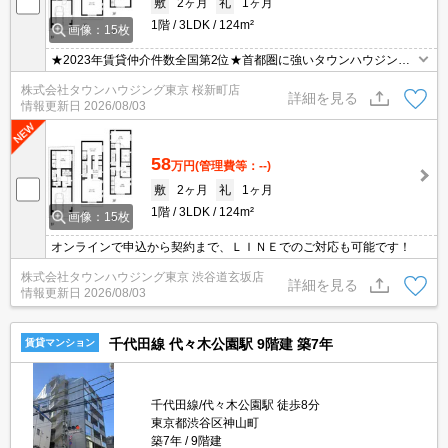
敷
2ヶ月
礼
1ヶ月
1階
3LDK
124m²
画像：15枚
★2023年賃貸仲介件数全国第2位★首都圏に強いタウンハウジング
がご案内させていただきます★世田谷区・目黒区エリアのお部屋探
株式会社タウンハウジング東京 桜新町店
しならタウンハウジング東京へ★
詳細を見る
情報更新日
2026/08/03
58
万円
(管理費等：--)
敷
2ヶ月
礼
1ヶ月
1階
3LDK
124m²
画像：15枚
オンラインで申込から契約まで、ＬＩＮＥでのご対応も可能です！
株式会社タウンハウジング東京 渋谷道玄坂店
詳細を見る
情報更新日
2026/08/03
千代田線 代々木公園駅 9階建 築7年
賃貸マンション
千代田線/代々木公園駅 徒歩8分
東京都渋谷区神山町
築7年
9階建