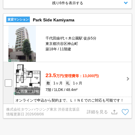
残り6件を表示する
Park Side Kamiyama
賃貸マンション
千代田線/代々木公園駅 徒歩5分
東京都渋谷区神山町
築18年
11階建
23.5
万円
(管理費等：13,000円)
敷
1ヶ月
礼
1ヶ月
7階
1LDK
48.4m²
画像：12枚
オンラインで申込から契約まで、ＬＩＮＥでのご対応も可能です！
株式会社タウンハウジング東京 渋谷道玄坂店
詳細を見る
情報更新日
2026/08/06