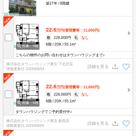
築27年
8階建
22.6
万円
(管理費等：11,000円)
敷
226,000円
礼
なし
6階
2DK
55.1m²
画像：6枚
こちらの物件のお問い合わせはタウンハウジングまで♪
株式会社タウンハウジング東京 下北沢店
詳細を見る
情報更新日
2026/08/04
22.6
万円
(管理費等：11,000円)
敷
226,000円
礼
なし
6階
2DK
55.1m²
画像：6枚
タウンハウジングでご予約受付中♪
株式会社タウンハウジング東京 新宿店
詳細を見る
情報更新日
2026/08/05