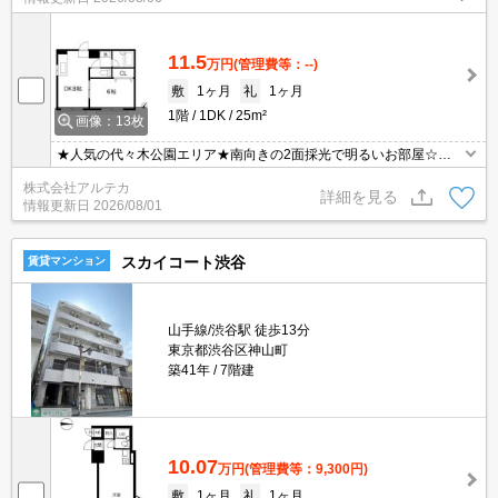
り、過ごしやすいお部屋になっております。こちらの物件は陽当り
良好です。落ち着いた生活ができるリビングとダイニングのある充
実設備の1LDK。
11.5
万円
(管理費等：--)
敷
1ヶ月
礼
1ヶ月
1階
1DK
25m²
画像：13枚
★人気の代々木公園エリア★南向きの2面採光で明るいお部屋☆★
代々木公園駅徒歩6分、3駅3路線利用可能な駅近物件です。南向き
株式会社アルテカ
の2面採光で陽当たり・通風良好です！便利な宅配ボックス付き。
詳細を見る
情報更新日
2026/08/01
周辺にはスーパーやコンビニ、環境が充実しています♪
スカイコート渋谷
賃貸マンション
山手線/渋谷駅 徒歩13分
東京都渋谷区神山町
築41年
7階建
10.07
万円
(管理費等：9,300円)
敷
1ヶ月
礼
1ヶ月