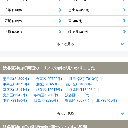
笹塚
恵比寿
(910件)
(650件)
広尾
東
(512件)
(487件)
上原
幡ヶ谷
(423件)
(408件)
もっと見る
渋谷区神山町周辺のエリアで物件が見つかりました
墨田区(21399件)
台東区(20722件)
世田谷区(17013件)
中央区(14875件)
港区(14765件)
品川区(13913件)
新宿区(13194件)
杉並区(12617件)
練馬区(11845件)
文京区(9941件)
板橋区(9760件)
渋谷区(8606件)
中野区(8450件)
目黒区(8236件)
豊島区(7067件)
北区(5701件)
荒川区(4963件)
千代田区(4688件)
川崎市中原区(4119件)
川崎市高津区(2452件)
もっと見る
渋谷区神山町の賃貸物件に関するよくある質問