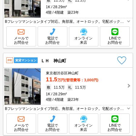
敷
11.5万
礼
11.5万
1K
28.29m²
4階
4階建 築23年
Bフレッツマンションタイプ対応。角部屋。オートロック。宅配ボックス
あり。都心エリアのお部屋探しはお任せください。エイブル女子割で仲介
手数料家賃の0.55ヶ月分より10％ＯＦＦ。都内通勤の方におすすめ。
メールで
電話で
オンライン
LINEで
お問合せ
お問合せ
来店
お問合せ
ＬＨ 神山町
PR
賃貸マンション
東京都渋谷区神山町
11.5
万円
(管理費等：3,000円)
敷
11.5万
礼
11.5万
1K
28.29m²
4階
4階建 築23年
Bフレッツマンションタイプ対応。角部屋。オートロック。宅配ボックス
あり。都心エリアのお部屋探しはお任せください。エイブル女子割で仲介
手数料家賃の0.55ヶ月分より10％ＯＦＦ。都内通勤の方におすすめ。
メールで
電話で
オンライン
LINEで
お問合せ
お問合せ
来店
お問合せ