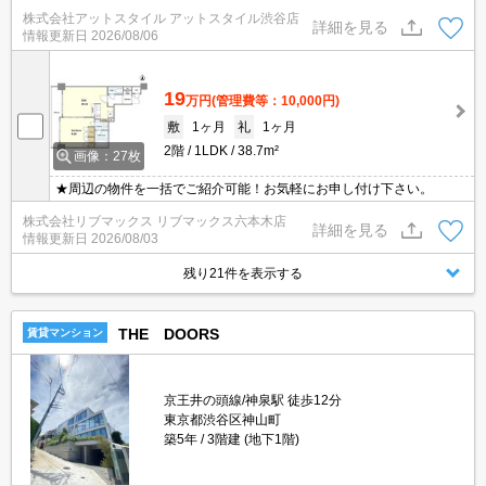
割引有☆家具家電のレンタル可能♪
株式会社アットスタイル アットスタイル渋谷店
詳細を見る
情報更新日
2026/08/06
19
万円
(管理費等：10,000円)
敷
1ヶ月
礼
1ヶ月
2階
1LDK
38.7m²
画像：27枚
★周辺の物件を一括でご紹介可能！お気軽にお申し付け下さい。
株式会社リブマックス リブマックス六本木店
詳細を見る
情報更新日
2026/08/03
残り21件を表示する
THE DOORS
賃貸マンション
京王井の頭線/神泉駅 徒歩12分
東京都渋谷区神山町
築5年
3階建 (地下1階)