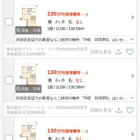
130
万円
(管理費等：--)
敷
2ヶ月
礼
なし
1階
1LDK
130.58m²
画像：30枚
渋谷区近辺での新居ならご好評の物件「THE DOORS」はいかが
でしょうか。便利なスーパー「まいばすけっと 渋谷神山町店」まで
株式会社プラン・ドゥ・シー SumoSumo渋谷店
180mです。収納はクロゼット・シューズボックスなどが備え付け
詳細を見る
情報更新日
2026/08/05
られているので、衣類や日用品の収納に重宝します。
130
万円
(管理費等：--)
敷
2ヶ月
礼
なし
1階
1LDK
130.58m²
画像：30枚
渋谷区近辺での新居ならご好評の物件「THE DOORS」はいかが
でしょうか。便利なスーパー「まいばすけっと 渋谷神山町店」まで
株式会社プラン・ドゥ・シー SumoSumo渋谷店
180mです。収納はクロゼット・シューズボックスなどが備え付け
詳細を見る
情報更新日
2026/08/05
られているので、衣類や日用品の収納に重宝します。
130
万円
(管理費等：--)
敷
2ヶ月
礼
なし