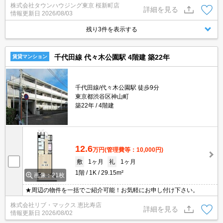
株式会社タウンハウジング東京 桜新町店
詳細を見る
情報更新日
2026/08/03
残り3件を表示する
千代田線 代々木公園駅 4階建 築22年
賃貸マンション
千代田線/代々木公園駅 徒歩9分
東京都渋谷区神山町
築22年
4階建
12.6
万円
(管理費等：10,000円)
敷
1ヶ月
礼
1ヶ月
1階
1K
29.15m²
画像：21枚
★周辺の物件を一括でご紹介可能！お気軽にお申し付け下さい。
株式会社リブ・マックス 恵比寿店
詳細を見る
情報更新日
2026/08/02