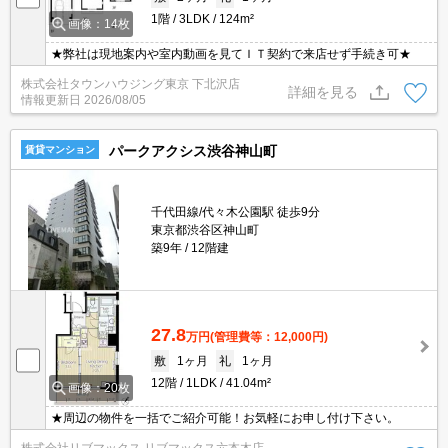
1階
3LDK
124m²
画像：14枚
★弊社は現地案内や室内動画を見てＩＴ契約で来店せず手続き可★
株式会社タウンハウジング東京 下北沢店
詳細を見る
情報更新日
2026/08/05
パークアクシス渋谷神山町
賃貸マンション
千代田線/代々木公園駅 徒歩9分
東京都渋谷区神山町
築9年
12階建
27.8
万円
(管理費等：12,000円)
敷
1ヶ月
礼
1ヶ月
12階
1LDK
41.04m²
画像：20枚
★周辺の物件を一括でご紹介可能！お気軽にお申し付け下さい。