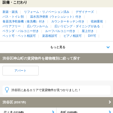
設備・こだわり
新築・築浅
リフォーム・リノベーション済み
デザイナーズ
バス・トイレ別
温水洗浄便座（ウォシュレット）付き
食器洗浄乾燥機（食洗機）付き
カウンターキッチン付き
収納重視
バリアフリー
広いワンルーム
広いリビング・ダイニングがある
ベランダ・バルコニー付き
ルーフバルコニー付き
屋上付き
ペット可・ペット相談可
楽器相談可
ピアノ相談可
DIY可
もっと見る
渋谷区神山町の賃貸物件を建物種別に絞って探す
アパート
渋谷区にあるエリアで賃貸物件が見つかりました！
渋谷区
(8597件)
代々木
本町
(1219件)
(1055件)