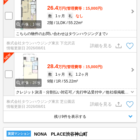
26.4
万円
(管理費等：15,000円)
敷
1ヶ月
礼
なし
2階
1LDK
55.22m²
画像：19枚
こちらの物件のお問い合わせはタウンハウジングまで♪
株式会社タウンハウジング東京 下北沢店
詳細を見る
情報更新日
2026/08/01
28.4
万円
(管理費等：15,000円)
敷
1ヶ月
礼
1.2ヶ月
9階
1R
55.22m²
画像：28枚
クレジット決済・分割払い対応可／先行申込受付中／他社様掲載物
件もまとめてご案内可能／専任物件多数あり
株式会社タウンハウジング東京 芝公園店
詳細を見る
情報更新日
2026/08/01
残り9件を表示する
NONA PLACE渋谷神山町
賃貸マンション