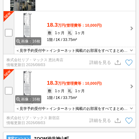
18.3
万円
(管理費等：10,000円)
敷
1ヶ月
礼
1ヶ月
1階
1K
33.75m²
画像：16枚
＜見学予約受付中＞インターネット掲載のお部屋をすべてまとめて
ご紹介可能！ 初期費用クレジット決済可！問合せ当日でもご予約可
株式会社リブ・マックス 恵比寿店
能！他社掲載物件もまとめてご紹介可能です。オンライン案内可。
詳細を見る
情報更新日
2026/08/03
写真・動画送付、WEB契約等来店不要でご契約可能。セキュリティ
充実で安心！お気軽にご相談くださいませ。
18.3
万円
(管理費等：10,000円)
敷
1ヶ月
礼
1ヶ月
1階
1K
33.75m²
画像：16枚
＜見学予約受付中＞インターネット掲載のお部屋をすべてまとめて
ご紹介可能！ 初期費用クレジット決済可！問合せ当日でもご予約可
株式会社リブ・マックス 新宿店
能！他社掲載物件もまとめてご紹介可能です。オンライン案内可。
詳細を見る
情報更新日
2026/08/03
写真・動画送付、WEB契約等来店不要でご契約可能。セキュリティ
充実で安心！お気軽にご相談くださいませ。
ZOOM渋谷神山町
賃貸マンション