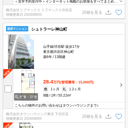
＜見学予約受付中＞インターネット掲載のお部屋をすべてまとめて
ご紹介可能！ 初期費用クレジット決済可！問合せ当日でもご予約可
株式会社リブマックス リブマックス渋谷店
能！他社掲載物件もまとめてご紹介可能です。オンライン案内可。
詳細を見る
情報更新日
2026/08/03
写真・動画送付、WEB契約等来店不要でご契約可能。セキュリティ
充実で安心！お気軽にご相談くださいませ。
シュトラーレ神山町
賃貸マンション
山手線/渋谷駅 徒歩17分
東京都渋谷区神山町
築6年
13階建
28.4
万円
(管理費等：15,000円)
敷
1ヶ月
礼
1.2ヶ月
9階
1R
55.22m²
画像：28枚
こちらの物件のお問い合わせはタウンハウジングまで♪
株式会社タウンハウジング東京 下北沢店
詳細を見る
情報更新日
2026/08/05