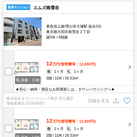
エムズ南雪谷
賃貸マンション
東急池上線/雪が谷大塚駅 徒歩3分
東京都大田区南雪谷２丁目
築5年
4階建
12
万円
(管理費等：12,000円)
敷
1ヶ月
礼
1ヶ月
3階
1DK
26.53m²
画像：15枚
★安心・納得・満足なお部屋探しは、タウンハウジングへ★
株式会社タウンハウジング東京 芝公園店
詳細を見る
情報更新日
2026/08/05
12
万円
(管理費等：12,000円)
敷
1ヶ月
礼
1ヶ月
3階
1DK
26.53m²