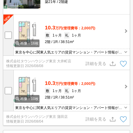
築21年
2階建
10.3
万円
(管理費等：2,000円)
敷
1ヶ月
礼
1ヶ月
2階
1R
38.51m²
画像：16枚
東京を中心に関東人気エリアの賃貸マンション・アパート情報が豊
富！ 直営140店舗以上の 独自のネットワークで最適なマンション・
株式会社タウンハウジング東京 大井町店
アパートをお探しします！
詳細を見る
情報更新日
2026/08/08
10.3
万円
(管理費等：2,000円)
敷
1ヶ月
礼
1ヶ月
2階
1R
38.51m²
画像：10枚
東京を中心に関東人気エリアの賃貸マンション・アパート情報が豊
富！創業46年 直営140店舗以上の 独自のネットワークで最適なマン
株式会社タウンハウジング東京 蒲田店
ション・アパートをお探しします！
詳細を見る
情報更新日
2026/08/04