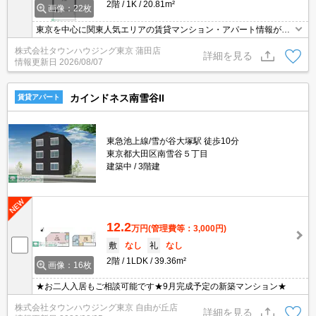
2階
1K
20.81m²
画像：22枚
東京を中心に関東人気エリアの賃貸マンション・アパート情報が豊
富！創業46年 直営140店舗以上の 独自のネットワークで最適なマン
株式会社タウンハウジング東京 蒲田店
ション・アパートをお探しします！
詳細を見る
情報更新日
2026/08/07
カインドネス南雪谷II
賃貸アパート
東急池上線/雪が谷大塚駅 徒歩10分
東京都大田区南雪谷５丁目
建築中
3階建
12.2
万円
(管理費等：3,000円)
敷
なし
礼
なし
2階
1LDK
39.36m²
画像：16枚
★お二人入居もご相談可能です★9月完成予定の新築マンション★
株式会社タウンハウジング東京 自由が丘店
詳細を見る