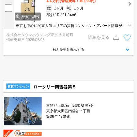
11
万円
(管理費等：10,000円)
敷
1ヶ月
礼
1ヶ月
3階
1R
21.84m²
画像：16枚
東京を中心に関東人気エリアの賃貸マンション・アパート情報が豊
富！ 直営140店舗以上の 独自のネットワークで最適なマンション・
株式会社タウンハウジング東京 大井町店
アパートをお探しします！
詳細を見る
情報更新日
2026/08/08
残り9件を表示する
ロータリー南雪谷第８
賃貸マンション
東急池上線/石川台駅 徒歩7分
東京都大田区南雪谷３丁目
築36年
3階建