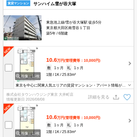
サンハイム雪が谷大塚
賃貸マンション
東急池上線/雪が谷大塚駅 徒歩5分
東京都大田区南雪谷１丁目
築5年
6階建
10.6
万円
(管理費等：10,000円)
敷
1ヶ月
礼
1ヶ月
1階
1K
25.83m²
画像：19枚
東京を中心に関東人気エリアの賃貸マンション・アパート情報が豊
富！ 直営140店舗以上の 独自のネットワークで最適なマンション・
株式会社タウンハウジング東京 大井町店
アパートをお探しします！
詳細を見る
情報更新日
2026/08/08
10.6
万円
(管理費等：10,000円)
敷
1ヶ月
礼
1ヶ月
1階
1K
25.83m²
画像：19枚