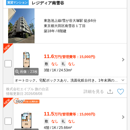
レジディア南雪谷
賃貸マンション
東急池上線/雪が谷大塚駅 徒歩6分
東京都大田区南雪谷１丁目
築18年
8階建
11.6
万円
(管理費等：15,000円)
敷
なし
礼
なし
3階
1K
24.53m²
画像：23枚
オートロック。宅配ボックスあり。洗面化粧台付き。1年未満の解
約時、違約金1ヶ月分発生。保証会社要(初回月総額40％、1,000円/
株式会社エイブル 旗の台店
月、更新料10,000円)。消火剤・防災グッズ代16,500円～。
詳細を見る
情報更新日
2026/08/08
11.5
万円
(管理費等：15,000円)
敷
なし
礼
なし
4階
1K
25.66m²