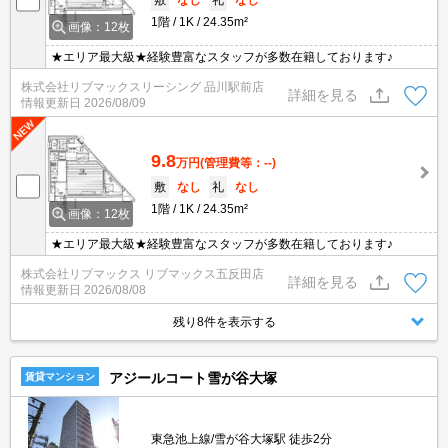
1階
1K
24.35m²
画像：12枚
★エリア最大級★経験豊富なスタッフが多数在籍しております♪
株式会社リブマックスリーシング 品川駅前店
詳細を見る
情報更新日
2026/08/09
9.8
万円
(管理費等：--)
敷
なし
礼
なし
1階
1K
24.35m²
画像：12枚
★エリア最大級★経験豊富なスタッフが多数在籍しております♪
株式会社リブマックス リブマックス五反田店
詳細を見る
情報更新日
2026/08/08
残り8件を表示する
アジールコート雪が谷大塚
賃貸マンション
東急池上線/雪が谷大塚駅 徒歩2分