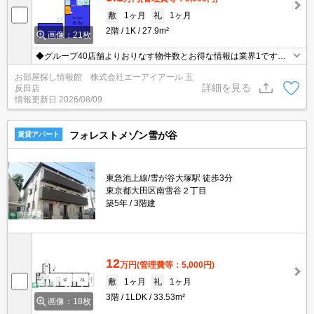
敷
1ヶ月
礼
1ヶ月
2階
1K
27.9m²
画像：21枚
◆グループ40店舗よりおりなす物件数とお得な情報は業界1です◆
仲介手数料無料物件有◆保証人様不要◆礼金敷金0物件多数有◆お
お部屋探し情報館 株式会社エーアイアール 五
電話ご連絡即ご対応致します◆
詳細を見る
反田店
情報更新日
2026/08/09
フォレストメゾン雪が谷
賃貸アパート
東急池上線/雪が谷大塚駅 徒歩3分
東京都大田区南雪谷２丁目
築5年
3階建
12
万円
(管理費等：5,000円)
敷
1ヶ月
礼
1ヶ月
3階
1LDK
33.53m²
画像：18枚