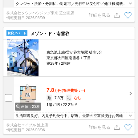
クレジット決済・分割払い対応可／先行申込受付中／他社様掲載物
件もまとめてご案内可能／専任物件多数あり
株式会社タウンハウジング東京 芝公園店
詳細を見る
情報更新日
2026/08/09
メゾン・ド・南雪谷
賃貸アパート
東急池上線/雪が谷大塚駅 徒歩5分
東京都大田区南雪谷１丁目
築28年
2階建
7.8
万円
(管理費等：--)
敷
7.8万
礼
なし
1階
1R
22.27m²
画像：23枚
生活環境良好。内見予約受付中。駅近。最新の空室状況はお気軽に
お問い合わせ下さい。1年未満の解約時、違約金1ヶ月分発生。イン
株式会社エイブル 池上店
ターネット無料(契約内容要確認)。当店のお薦め物件。すぐ内見で
詳細を見る
情報更新日
2026/08/06
きます。