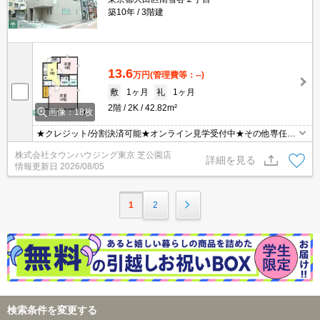
築10年
3階建
13.6
万円
(管理費等：--)
敷
1ヶ月
礼
1ヶ月
2階
2K
42.82m²
画像：18枚
★クレジット/分割決済可能★オンライン見学受付中★その他専任物
件多数ございます★
株式会社タウンハウジング東京 芝公園店
詳細を見る
情報更新日
2026/08/05
1
2
検索条件を変更する