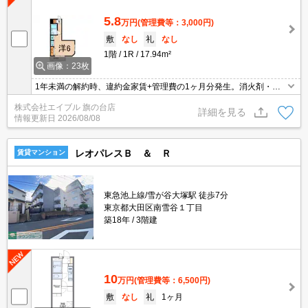
5.8
万円
(管理費等：3,000円)
敷
なし
礼
なし
1階
1R
17.94m²
画像：23枚
1年未満の解約時、違約金家賃+管理費の1ヶ月分発生。消火剤・防
災グッズ代16,500円～。初期費用・家賃カード払い可。引越指定業
株式会社エイブル 旗の台店
者あり。非喫煙者限定。居室内禁煙(ベランダ含)※電子タバコも不
詳細を見る
情報更新日
2026/08/08
可。
レオパレスＢ ＆ Ｒ
賃貸マンション
東急池上線/雪が谷大塚駅 徒歩7分
東京都大田区南雪谷１丁目
築18年
3階建
10
万円
(管理費等：6,500円)
敷
なし
礼
1ヶ月