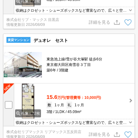
画像：22枚
収納はクロゼット・シューズボックスなど豊富なので、広々と空間
を利用することも可能です。室内設備は洗面所独立・浴室乾燥機な
株式会社リブ・マックス 目黒店
ど大変充実しております。不在時でも荷物を受け取ることができる
詳細を見る
情報更新日
2026/08/09
ため、時間調整の手間が省ける宅配ボックスが付いております。自
宅でパソコンを使う方には、初めからインターネットの設置された
お部屋が便利です。
デュオレ セスト
賃貸マンション
東急池上線/雪が谷大塚駅 徒歩6分
東京都大田区南雪谷３丁目
築6年
3階建
15.6
万円
(管理費等：10,000円)
敷
1ヶ月
礼
1ヶ月
3階
1LDK
45.09m²
画像：22枚
収納はクロゼット・シューズボックスなど豊富なので、広々と空間
を利用することも可能です。室内設備は洗面所独立・浴室乾燥機な
株式会社リブマックス リブマックス五反田店
ど大変充実しております。不在時でも荷物を受け取ることができる
詳細を見る
情報更新日
2026/08/09
ため、時間調整の手間が省ける宅配ボックスが付いております。自