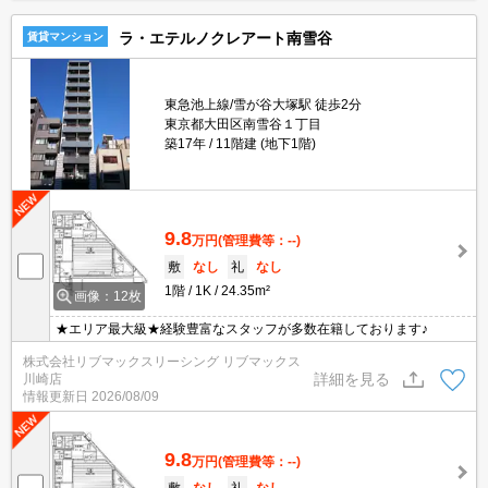
ラ・エテルノクレアート南雪谷
賃貸マンション
東急池上線/雪が谷大塚駅 徒歩2分
東京都大田区南雪谷１丁目
築17年
11階建 (地下1階)
9.8
万円
(管理費等：--)
敷
なし
礼
なし
1階
1K
24.35m²
画像：12枚
★エリア最大級★経験豊富なスタッフが多数在籍しております♪
株式会社リブマックスリーシング リブマックス
詳細を見る
川崎店
情報更新日
2026/08/09
9.8
万円
(管理費等：--)
敷
なし
礼
なし