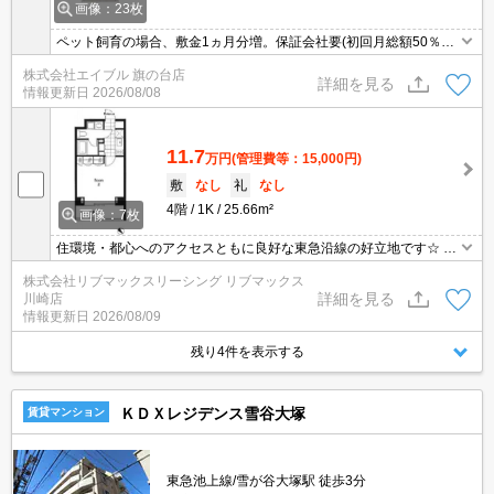
画像：23枚
ペット飼育の場合、敷金1ヵ月分増。保証会社要(初回月総額50％、
1,000円/月、更新料10,000円)。消火剤・防災グッズ代16,500円～。
株式会社エイブル 旗の台店
詳細を見る
情報更新日
2026/08/08
11.7
万円
(管理費等：15,000円)
敷
なし
礼
なし
4階
1K
25.66m²
画像：7枚
住環境・都心へのアクセスともに良好な東急沿線の好立地です☆ お
問合せ物件のほかにもネット非掲載や空き予定など豊富な物件から
株式会社リブマックスリーシング リブマックス
ご紹介いたします。お気軽にお問い合わせください☆
詳細を見る
川崎店
情報更新日
2026/08/09
残り4件を表示する
ＫＤＸレジデンス雪谷大塚
賃貸マンション
東急池上線/雪が谷大塚駅 徒歩3分