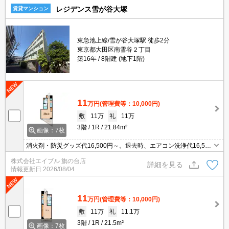
レジデンス雪が谷大塚
賃貸マンション
東急池上線/雪が谷大塚駅 徒歩2分
東京都大田区南雪谷２丁目
築16年
8階建 (地下1階)
11
万円
(管理費等：10,000円)
敷
11万
礼
11万
3階
1R
21.84m²
画像：7枚
消火剤・防災グッズ代16,500円～。退去時、エアコン洗浄代16,500
円。退去時、室内清掃費(1,375円/㎡+基本料39,600円)要。1年未満
株式会社エイブル 旗の台店
の解約時、違約金1ヶ月分発生。
詳細を見る
情報更新日
2026/08/04
11
万円
(管理費等：10,000円)
敷
11万
礼
11.1万
3階
1R
21.5m²
画像：7枚