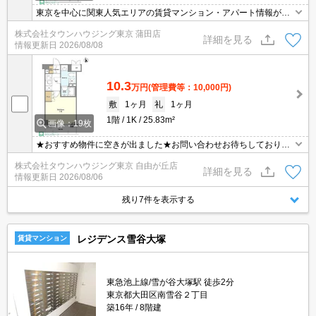
東京を中心に関東人気エリアの賃貸マンション・アパート情報が豊
富！創業46年 直営140店舗以上の 独自のネットワークで最適なマン
株式会社タウンハウジング東京 蒲田店
ション・アパートをお探しします！
詳細を見る
情報更新日
2026/08/08
10.3
万円
(管理費等：10,000円)
敷
1ヶ月
礼
1ヶ月
1階
1K
25.83m²
画像：19枚
★おすすめ物件に空きが出ました★お問い合わせお待ちしておりま
す★
株式会社タウンハウジング東京 自由が丘店
詳細を見る
情報更新日
2026/08/06
残り7件を表示する
レジデンス雪谷大塚
賃貸マンション
東急池上線/雪が谷大塚駅 徒歩2分
東京都大田区南雪谷２丁目
築16年
8階建