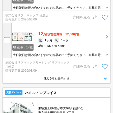
画像：14枚
土日祝日は混み合いますのでお早めにご予約ください。家具家電
付・転勤者・新婚・学生向け物件多数取扱有。
株式会社リブ・マックス 目黒店
詳細を見る
情報更新日
2026/08/09
12
万円
(管理費等：12,000円)
敷
1ヶ月
礼
1ヶ月
3階
1DK
26.53m²
画像：14枚
土日祝日は混み合いますのでお早めにご予約ください。家具家電
付・転勤者・新婚・学生向け物件多数取扱有。
株式会社リブマックスリーシング リブマックス
詳細を見る
川崎店
情報更新日
2026/08/09
残り2件を表示する
ハミルトンプレイス
賃貸アパート
東急池上線/雪が谷大塚駅 徒歩5分
東京都大田区南雪谷２丁目