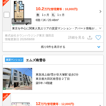
10.2
万円
(管理費等：10,000円)
敷
1ヶ月
礼
1ヶ月
6階
1K
20.48m²
画像：16枚
東京を中心に関東人気エリアの賃貸マンション・アパート情報が豊
富！創業46年 直営140店舗以上の 独自のネットワークで最適なマン
株式会社タウンハウジング東京 蒲田店
ション・アパートをお探しします！
詳細を見る
情報更新日
2026/08/08
残り6件を表示する
エムズ南雪谷
賃貸マンション
東急池上線/雪が谷大塚駅 徒歩2分
東京都大田区南雪谷２丁目
築5年
4階建
12
万円
(管理費等：12,000円)