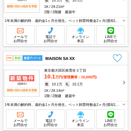
敷
10.5万
礼
10.5万
1K
29.21m²
2階
2階建 建築中
1年未満の解約時、違約金1ヶ月分発生。ペット飼育時敷金2ヶ月(償却1ヶ
月)。インターネット無料。宅配ボックスあり。追い焚き付き。消火剤・防
災グッズ代16,500円～。連帯保証人要。
メールで
電話で
オンライン
LINEで
お問合せ
お問合せ
来店
お問合せ
MAISON SA XX
PR
新築
賃貸アパート
東京都大田区南雪谷３丁目
10.1
万円
(管理費等：10,000円)
敷
10.1万
礼
10.1万
1K
28.14m²
1階
2階建 建築中
1年未満の解約時、違約金1ヶ月分発生。ペット飼育時敷金2ヶ月(償却1ヶ
月)。宅配ボックスあり。追い焚き付き。消火剤・防災グッズ代16,500円
～。仲介手数料家賃の0.55ヵ月分。連帯保証人要。
メールで
電話で
オンライン
LINEで
お問合せ
お問合せ
来店
お問合せ