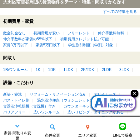
大田区南雪谷周辺の賃貸物件をテーマ・特集・間取りから探す
すべての特集を見る
初期費用・家賃
敷金礼金なし
初期費用が安い
フリーレント
仲介手数料無料
仲介手数料が家賃の55%以下
初期費用クレジット払い可能
家賃3万円以下
家賃5万円以下
学生割引制度（学割）対象
間取り
1R/ワンルーム
1K
1DK
1LDK
2K/2DK
2LDK
3LDK
設備・こだわり
新築・築浅
リフォーム・リノベーション済み
デザイナーズ
バス・トイレ別
温水洗浄便座（ウォシュレット）付き
食器洗浄乾燥機（食洗機）付き
カウンターキッチン付き
収納重視
バリアフリー
広いワンルーム
広いリビング・ダイニングがある
ベランダ・バルコニー付き
ルーフバルコニー付き
屋上付き
ペット可・ペット相談可
楽器相談可
ピアノ相談可
DIY可
家賃·間取りを変
条件変更
エリア変更
LINEで提案
更
もっと見る