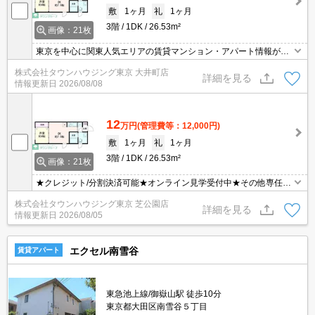
敷
1ヶ月
礼
1ヶ月
3階
1DK
26.53m²
画像：21枚
東京を中心に関東人気エリアの賃貸マンション・アパート情報が豊
富！ 直営140店舗以上の 独自のネットワークで最適なマンション・
株式会社タウンハウジング東京 大井町店
アパートをお探しします！
詳細を見る
情報更新日
2026/08/08
12
万円
(管理費等：12,000円)
敷
1ヶ月
礼
1ヶ月
3階
1DK
26.53m²
画像：21枚
★クレジット/分割決済可能★オンライン見学受付中★その他専任物
件多数ございます★
株式会社タウンハウジング東京 芝公園店
詳細を見る
情報更新日
2026/08/05
エクセル南雪谷
賃貸アパート
東急池上線/御嶽山駅 徒歩10分
東京都大田区南雪谷５丁目