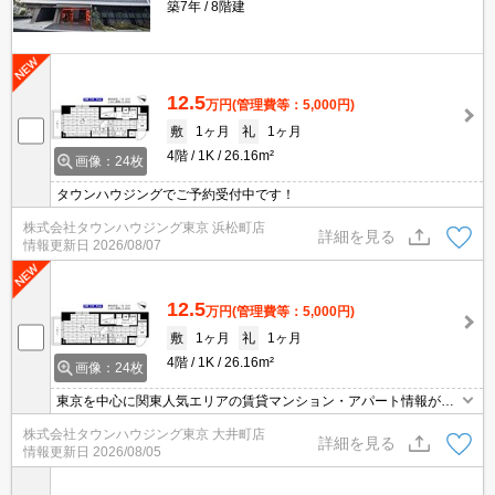
築7年
8階建
12.5
万円
(管理費等：5,000円)
敷
1ヶ月
礼
1ヶ月
4階
1K
26.16m²
画像：24枚
タウンハウジングでご予約受付中です！
株式会社タウンハウジング東京 浜松町店
詳細を見る
情報更新日
2026/08/07
12.5
万円
(管理費等：5,000円)
敷
1ヶ月
礼
1ヶ月
4階
1K
26.16m²
画像：24枚
東京を中心に関東人気エリアの賃貸マンション・アパート情報が豊
富！ 直営140店舗以上の 独自のネットワークで最適なマンション・
株式会社タウンハウジング東京 大井町店
アパートをお探しします！
詳細を見る
情報更新日
2026/08/05