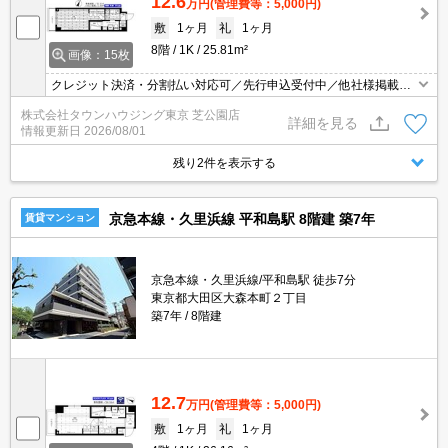
12.6
万円
(管理費等：5,000円)
敷
1ヶ月
礼
1ヶ月
8階
1K
25.81m²
画像：15枚
クレジット決済・分割払い対応可／先行申込受付中／他社様掲載物
件もまとめてご案内可能／専任物件多数あり
株式会社タウンハウジング東京 芝公園店
詳細を見る
情報更新日
2026/08/01
残り2件を表示する
京急本線・久里浜線 平和島駅 8階建 築7年
賃貸マンション
京急本線・久里浜線/平和島駅 徒歩7分
東京都大田区大森本町２丁目
築7年
8階建
12.7
万円
(管理費等：5,000円)
敷
1ヶ月
礼
1ヶ月