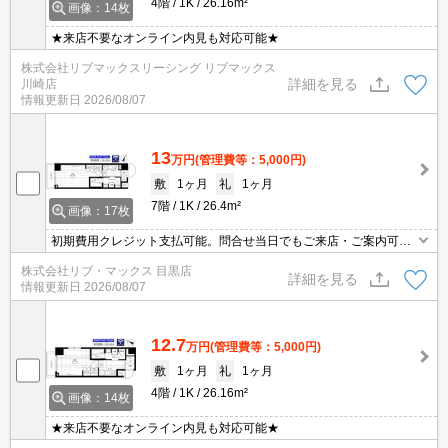
4階
1K
26.16m²
画像：14枚
★来店不要なオンライン内見も対応可能★
株式会社リブマックスリーシング リブマックス
詳細を見る
川崎店
情報更新日
2026/08/07
13
万円
(管理費等：5,000円)
敷
1ヶ月
礼
1ヶ月
7階
1K
26.4m²
画像：17枚
初期費用クレジット支払可能。問合せ当日でもご来店・ご案内可
能。土日祝日は混み合いますのでお早めにご予約ください。家具家
株式会社リブ・マックス 目黒店
電付・転勤者・新婚・学生向け物件多数取扱有。
詳細を見る
情報更新日
2026/08/07
12.7
万円
(管理費等：5,000円)
敷
1ヶ月
礼
1ヶ月
4階
1K
26.16m²
画像：14枚
★来店不要なオンライン内見も対応可能★