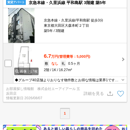
京急本線・久里浜線 平和島駅 3階建 築5年
賃貸アパート
京急本線・久里浜線/平和島駅 徒歩3分
東京都大田区大森本町２丁目
築5年
3階建
6.7
万円
(管理費等：5,000円)
敷
なし
礼
0.5ヶ月
2階
1K
16.27m²
画像：17枚
◆グループ40店舗よりおりなす物件数とお得な情報は業界1です◆
仲介手数料無料物件有◆保証人様不要◆礼金敷金0物件多数有◆お
お部屋探し情報館 株式会社エーアイアール 五
電話ご連絡即ご対応致します◆【0120-772-074】迄！
詳細を見る
反田店
情報更新日
2026/08/07
1