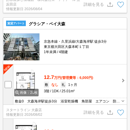
電話ご連絡即ご対応致します◆【0120-772-074】迄！
詳細を見る
反田店
情報更新日
2026/08/04
グラシア・ベイ大森
賃貸アパート
京急本線・久里浜線/大森海岸駅 徒歩3分
東京都大田区大森本町１丁目
1年未満
4階建
12.7
万円
(管理費等：6,000円)
敷
なし
礼
1ヶ月
3階
1DK
25.01m²
画像：20枚
敷金0 大森海岸駅徒歩3分 浴室乾燥機 角部屋 エアコン 防犯
カメラ 宅配BOX インターネット無料
スタートライン 大森店
詳細を見る
情報更新日
2026/08/02