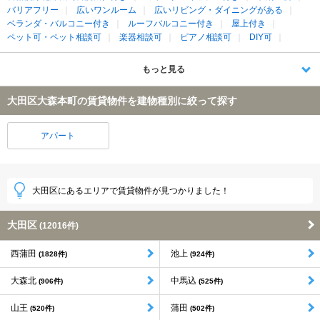
バリアフリー
広いワンルーム
広いリビング・ダイニングがある
ベランダ・バルコニー付き
ルーフバルコニー付き
屋上付き
ペット可・ペット相談可
楽器相談可
ピアノ相談可
DIY可
もっと見る
大田区大森本町の賃貸物件を建物種別に絞って探す
アパート
大田区にあるエリアで賃貸物件が見つかりました！
大田区
(12016件)
西蒲田
池上
(1828件)
(924件)
大森北
中馬込
(906件)
(525件)
山王
蒲田
(520件)
(502件)