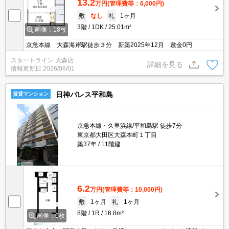
13.2
万円
(管理費等：6,000円)
敷
なし
礼
1ヶ月
3階
1DK
25.01m²
画像：18枚
京急本線 大森海岸駅徒歩３分 新築2025年12月 敷金0円
スタートライン 大森店
詳細を見る
情報更新日
2026/08/01
日神パレス平和島
賃貸マンション
京急本線・久里浜線/平和島駅 徒歩7分
東京都大田区大森本町１丁目
築37年
11階建
6.2
万円
(管理費等：10,000円)
敷
1ヶ月
礼
1ヶ月
8階
1R
16.8m²
画像：6枚