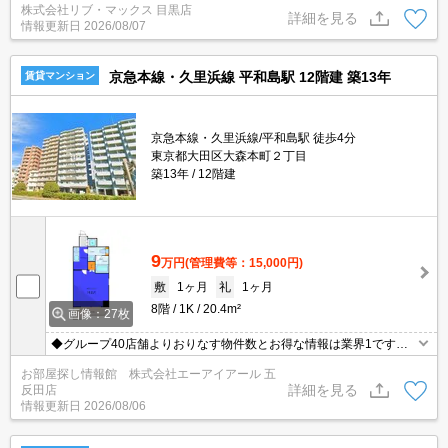
株式会社リブ・マックス 目黒店
詳細を見る
情報更新日
2026/08/07
京急本線・久里浜線 平和島駅 12階建 築13年
賃貸マンション
京急本線・久里浜線/平和島駅 徒歩4分
東京都大田区大森本町２丁目
築13年
12階建
9
万円
(管理費等：15,000円)
敷
1ヶ月
礼
1ヶ月
8階
1K
20.4m²
画像：27枚
◆グループ40店舗よりおりなす物件数とお得な情報は業界1です◆
仲介手数料無料物件有◆保証人様不要◆礼金敷金0物件多数有◆お
お部屋探し情報館 株式会社エーアイアール 五
電話ご連絡即ご対応致します◆【0120-772-074】迄！
詳細を見る
反田店
情報更新日
2026/08/06