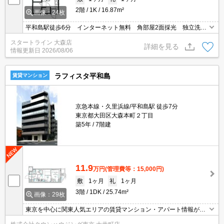
2階
1K
16.87m²
画像：24枚
平和島駅徒歩6分 インターネット無料 角部屋2面採光 独立洗面
台 浴室乾燥 宅配BOX オートロック
スタートライン 大森店
詳細を見る
情報更新日
2026/08/06
ラフィスタ平和島
賃貸マンション
京急本線・久里浜線/平和島駅 徒歩7分
東京都大田区大森本町２丁目
築5年
7階建
11.9
万円
(管理費等：15,000円)
敷
1ヶ月
礼
1ヶ月
3階
1DK
25.74m²
画像：29枚
東京を中心に関東人気エリアの賃貸マンション・アパート情報が豊
富！ 直営140店舗以上の 独自のネットワークで最適なマンション・