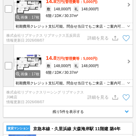
14.8
万円
(管理費等：5,000円)
敷
148,000円
礼
148,000円
6階
1DK
30.37m²
画像：17枚
初期費用クレジット支払可能。問合せ当日でもご来店・ご案内可
能。土日祝日は混み合いますのでお早めにご予約ください。家具家
株式会社リブマックス リブマックス五反田店
電付・転勤者・新婚・学生向け物件多数取扱有。当店は家主強制で
詳細を見る
情報更新日
2026/08/07
ない場合、消毒・抗菌代や安心サポート代などの費用は一切不要。
オンライン案内可。写真・動画送付、WEB契約等来店不要でご契約
可能。
14.8
万円
(管理費等：5,000円)
敷
148,000円
礼
148,000円
6階
1DK
30.37m²
画像：17枚
初期費用クレジット支払可能。問合せ当日でもご来店・ご案内可
能。土日祝日は混み合いますのでお早めにご予約ください。家具家
株式会社リブマックスリーシング リブマックス
電付・転勤者・新婚・学生向け物件多数取扱有。当店は家主強制で
詳細を見る
川崎店
ない場合、消毒・抗菌代や安心サポート代などの費用は一切不要。
情報更新日
2026/08/07
オンライン案内可。写真・動画送付、WEB契約等来店不要でご契約
可能。
残り5件を表示する
京急本線・久里浜線 大森海岸駅 11階建 築4年
賃貸マンション