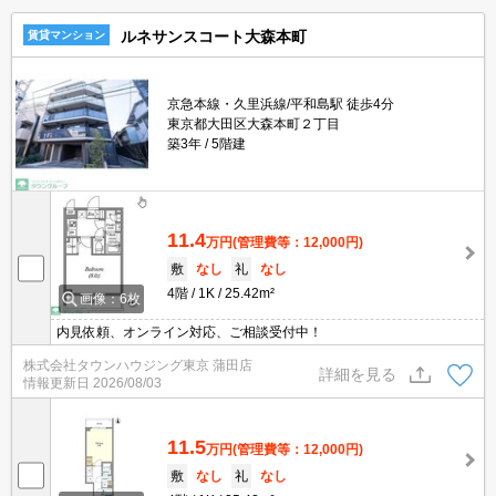
ルネサンスコート大森本町
賃貸マンション
京急本線・久里浜線/平和島駅 徒歩4分
東京都大田区大森本町２丁目
築3年
5階建
11.4
万円
(管理費等：12,000円)
敷
なし
礼
なし
4階
1K
25.42m²
画像：6枚
内見依頼、オンライン対応、ご相談受付中！
株式会社タウンハウジング東京 蒲田店
詳細を見る
情報更新日
2026/08/03
11.5
万円
(管理費等：12,000円)
敷
なし
礼
なし