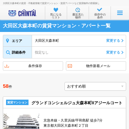
大田区大森本町の賃貸・不動産情報で賃貸マンション・賃貸アパートなど賃貸物件の部屋探し
お部屋を探す
気になる
最近見た
保存中の
リスト
物件
条件
沿線・駅から
大田区大森本町の賃貸マンション・アパート一覧
住所から
家賃相場から
大田区大森本町
変更する
エリア
通勤通学時間から
詳細条件
指定なし
変更する
物件特集から
条件保存
物件新着メール
不動産会社から
TOP
58
件
グランドコンシェルジュ大森本町IIアジールコート
賃貸マンション
京急本線・久里浜線/平和島駅 徒歩7分
東京都大田区大森本町２丁目