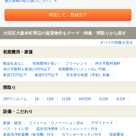
個人情報の取り扱いについて
大田区大森本町周辺の賃貸物件をテーマ・特集・間取りから探す
すべての特集を見る
初期費用・家賃
敷金礼金なし
初期費用が安い
フリーレント
仲介手数料無料
仲介手数料が家賃の55%以下
初期費用クレジット払い可能
家賃3万円以下
家賃5万円以下
学生割引制度（学割）対象
間取り
1R/ワンルーム
1K
1DK
1LDK
2K/2DK
2LDK
3LDK
設備・こだわり
新築・築浅
リフォーム・リノベーション済み
デザイナーズ
バス・トイレ別
温水洗浄便座（ウォシュレット）付き
食器洗浄乾燥機（食洗機）付き
カウンターキッチン付き
収納重視