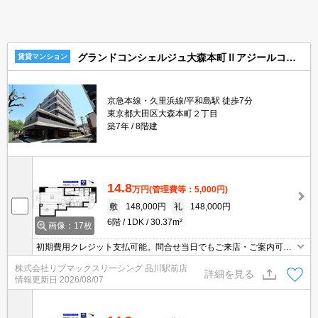
グランドコンシェルジュ大森本町Ⅱアジールコート
賃貸マンション
京急本線・久里浜線/平和島駅 徒歩7分
東京都大田区大森本町２丁目
築7年
8階建
14.8
万円
(管理費等：5,000円)
敷
148,000円
礼
148,000円
6階
1DK
30.37m²
画像：17枚
初期費用クレジット支払可能。問合せ当日でもご来店・ご案内可
能。土日祝日は混み合いますのでお早めにご予約ください。家具家
株式会社リブマックスリーシング 品川駅前店
電付・転勤者・新婚・学生向け物件多数取扱有。当店は家主強制で
詳細を見る
情報更新日
2026/08/07
ない場合、消毒・抗菌代や安心サポート代などの費用は一切不要。
オンライン案内可。写真・動画送付、WEB契約等来店不要でご契約
可能。