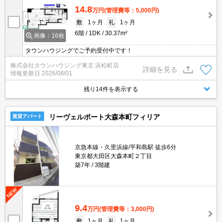
14.8
万円
(管理費等：5,000円)
敷
1ヶ月
礼
1ヶ月
6階
1DK
30.37m²
画像：16枚
タウンハウジングでご予約受付中です！
株式会社タウンハウジング東京 浜松町店
詳細を見る
情報更新日
2026/08/01
残り14件を表示する
リーヴェルポート大森本町フィリア
賃貸アパート
京急本線・久里浜線/平和島駅 徒歩6分
東京都大田区大森本町２丁目
築7年
3階建
9.4
万円
(管理費等：3,000円)
敷
1ヶ月
礼
1ヶ月