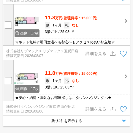
情報更新日
2026/08/07
11.8
万円
(管理費等：15,000円)
敷
1ヶ月
礼
なし
3階
1K
25.03m²
画像：17枚
☆ネット無料☆羽田空港へも都心へもアクセスの良い好立地☆
株式会社リブマックス リブマックス五反田店
詳細を見る
情報更新日
2026/08/07
11.8
万円
(管理費等：15,000円)
敷
1ヶ月
礼
なし
3階
1K
25.03m²
画像：17枚
★安心・納得・満足なお部屋探しは、タウンハウジングへ★
株式会社タウンハウジング東京 自由が丘店
詳細を見る
情報更新日
2026/08/06
残り4件を表示する