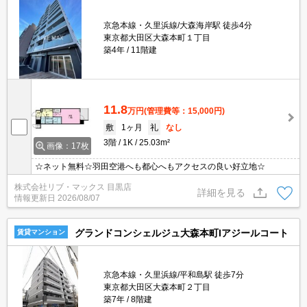
京急本線・久里浜線/大森海岸駅 徒歩4分
東京都大田区大森本町１丁目
築4年
11階建
11.8
万円
(管理費等：15,000円)
敷
1ヶ月
礼
なし
3階
1K
25.03m²
画像：17枚
☆ネット無料☆羽田空港へも都心へもアクセスの良い好立地☆
株式会社リブ・マックス 目黒店
詳細を見る
情報更新日
2026/08/07
グランドコンシェルジュ大森本町Iアジールコート
賃貸マンション
京急本線・久里浜線/平和島駅 徒歩7分
東京都大田区大森本町２丁目
築7年
8階建