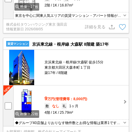
2階
1K
16.87m²
画像：17枚
東京を中心に関東人気エリアの賃貸マンション・アパート情報が豊
富！創業45年 直営140店舗以上の 独自のネットワークで最適なマン
株式会社タウンハウジング東京 蒲田店
ション・アパートをお探しします！
詳細を見る
情報更新日
2026/08/05
京浜東北線・根岸線 大森駅 8階建 築17年
賃貸マンション
京浜東北線・根岸線/大森駅 徒歩15分
東京都大田区大森本町１丁目
築17年
8階建
9
万円
(管理費等：8,000円)
敷
なし
礼
1ヶ月
4階
1K
25.79m²
画像：22枚
◆グループ40店舗よりおりなす物件数とお得な情報は業界1です◆
仲介手数料無料物件有◆保証人様不要◆礼金敷金0物件多数有◆お
お部屋探し情報館 株式会社エーアイアール 五