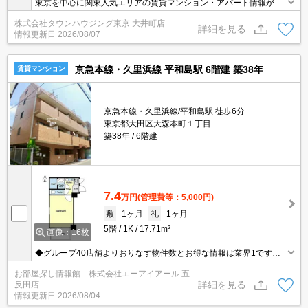
東京を中心に関東人気エリアの賃貸マンション・アパート情報が豊
富！ 直営140店舗以上の 独自のネットワークで最適なマンション・
株式会社タウンハウジング東京 大井町店
アパートをお探しします！
詳細を見る
情報更新日
2026/08/07
京急本線・久里浜線 平和島駅 6階建 築38年
賃貸マンション
京急本線・久里浜線/平和島駅 徒歩6分
東京都大田区大森本町１丁目
築38年
6階建
7.4
万円
(管理費等：5,000円)
敷
1ヶ月
礼
1ヶ月
5階
1K
17.71m²
画像：16枚
◆グループ40店舗よりおりなす物件数とお得な情報は業界1です◆
仲介手数料無料物件有◆保証人様不要◆礼金敷金0物件多数有◆お
お部屋探し情報館 株式会社エーアイアール 五
電話ご連絡即ご対応致します◆【0120-772-074】迄！
詳細を見る
反田店
情報更新日
2026/08/04