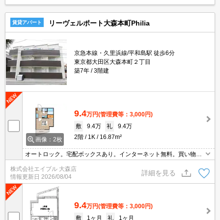
リーヴェルポート大森本町Philia
賃貸アパート
京急本線・久里浜線/平和島駅 徒歩6分
東京都大田区大森本町２丁目
築7年
3階建
9.4
万円
(管理費等：3,000円)
敷
9.4万
礼
9.4万
2階
1K
16.87m²
画像：2枚
オートロック。宅配ボックスあり。インターネット無料。買い物便
利。すぐ内見できます。生活環境良好。内見予約受付中。住環境、
株式会社エイブル 大森店
あなたの目でお確かめください。あなたの新生活応援します！。見
詳細を見る
情報更新日
2026/08/04
逃せませんね！。
9.4
万円
(管理費等：3,000円)
敷
1ヶ月
礼
1ヶ月