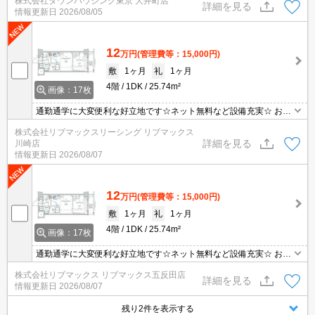
株式会社タウンハウジング東京 大井町店
アパートをお探しします！
詳細を見る
情報更新日
2026/08/05
12
万円
(管理費等：15,000円)
敷
1ヶ月
礼
1ヶ月
4階
1DK
25.74m²
画像：17枚
通勤通学に大変便利な好立地です☆ネット無料など設備充実☆ お問
合せ物件のほかにもネット非掲載や空き予定など豊富な物件からご
株式会社リブマックスリーシング リブマックス
紹介いたします。お気軽にお問い合わせください☆
詳細を見る
川崎店
情報更新日
2026/08/07
12
万円
(管理費等：15,000円)
敷
1ヶ月
礼
1ヶ月
4階
1DK
25.74m²
画像：17枚
通勤通学に大変便利な好立地です☆ネット無料など設備充実☆ お問
合せ物件のほかにもネット非掲載や空き予定など豊富な物件からご
株式会社リブマックス リブマックス五反田店
紹介いたします。お気軽にお問い合わせください☆
詳細を見る
情報更新日
2026/08/07
残り2件を表示する