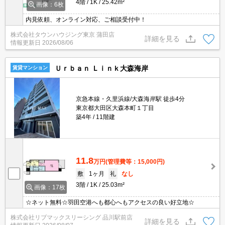
4階
1K
25.42m²
画像：6枚
内見依頼、オンライン対応、ご相談受付中！
株式会社タウンハウジング東京 蒲田店
詳細を見る
情報更新日
2026/08/06
Ｕｒｂａｎ Ｌｉｎｋ大森海岸
賃貸マンション
京急本線・久里浜線/大森海岸駅 徒歩4分
東京都大田区大森本町１丁目
築4年
11階建
11.8
万円
(管理費等：15,000円)
敷
1ヶ月
礼
なし
3階
1K
25.03m²
画像：17枚
☆ネット無料☆羽田空港へも都心へもアクセスの良い好立地☆
株式会社リブマックスリーシング 品川駅前店
詳細を見る