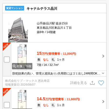
キャナルテラス品川
賃貸マンション
山手線/品川駅 徒歩15分
東京都品川区東品川１丁目
築8年
14階建
15
万円
(管理費等：11,000円)
敷
なし
礼
1ヶ月
7階
1K
32.7m²
画像：24枚
防犯効果の高い、管理人巡回あり♪共用部にはゴミ出し24時間OK・
宅配ボックスなどが揃っております♪セキュリティ面は、オートロッ
株式会社リブ・マックス 恵比寿店
ク・TVインターホンなどを設置しているので安全面でも優れており
詳細を見る
情報更新日
2026/08/07
ます♪室内設備は洗面所独立・浴室乾燥機など充実した設備を備え付
けています♪駅まで徒歩15分に立地する物件です(^^)
14.5
万円
(管理費等：11,000円)
敷
なし
礼
1ヶ月