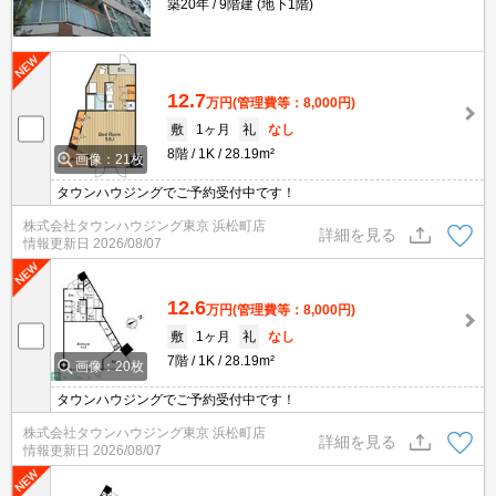
築20年
9階建 (地下1階)
12.7
万円
(管理費等：8,000円)
敷
1ヶ月
礼
なし
8階
1K
28.19m²
画像：21枚
タウンハウジングでご予約受付中です！
株式会社タウンハウジング東京 浜松町店
詳細を見る
情報更新日
2026/08/07
12.6
万円
(管理費等：8,000円)
敷
1ヶ月
礼
なし
7階
1K
28.19m²
画像：20枚
タウンハウジングでご予約受付中です！
株式会社タウンハウジング東京 浜松町店
詳細を見る
情報更新日
2026/08/07