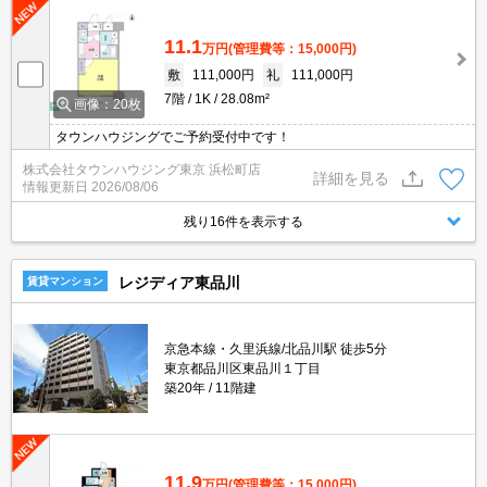
11.1
万円
(管理費等：15,000円)
敷
111,000円
礼
111,000円
7階
1K
28.08m²
画像：20枚
タウンハウジングでご予約受付中です！
株式会社タウンハウジング東京 浜松町店
詳細を見る
情報更新日
2026/08/06
残り16件を表示する
レジディア東品川
賃貸マンション
京急本線・久里浜線/北品川駅 徒歩5分
東京都品川区東品川１丁目
築20年
11階建
11.9
万円
(管理費等：15,000円)