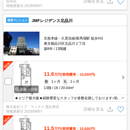
詳細を見る
反田店
情報更新日
2026/08/07
JMFレジデンス北品川
賃貸マンション
京急本線・久里浜線/新馬場駅 徒歩4分
東京都品川区北品川２丁目
築8年
13階建
11.6
万円
(管理費等：10,000円)
敷
1ヶ月
礼
1ヶ月
13階
1K
20.04m²
画像：16枚
★エリア最大級★経験豊富なスタッフが多数在籍しております♪初期
費用クレジット支払可能！オンライン内覧・オンライン契約等弊社
株式会社リブ・マックス 恵比寿店
に一度も来店せずとも問題ありません♪弊社ではネットに掲載されて
詳細を見る
情報更新日
2026/08/07
いる物件は全てご紹介可能になりますので気になる物件は全て申し
付けください★
11.5
万円
(管理費等：10,000円)