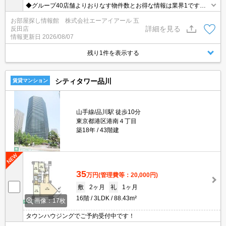
◆グループ40店舗よりおりなす物件数とお得な情報は業界1です◆
仲介手数料無料物件有◆保証人様不要◆礼金敷金0物件多数有◆お
お部屋探し情報館 株式会社エーアイアール 五
電話ご連絡即ご対応致します◆【0120772074】迄！
詳細を見る
反田店
情報更新日
2026/08/07
残り1件を表示する
シティタワー品川
賃貸マンション
山手線/品川駅 徒歩10分
東京都港区港南４丁目
築18年
43階建
35
万円
(管理費等：20,000円)
敷
2ヶ月
礼
1ヶ月
16階
3LDK
88.43m²
画像：17枚
タウンハウジングでご予約受付中です！