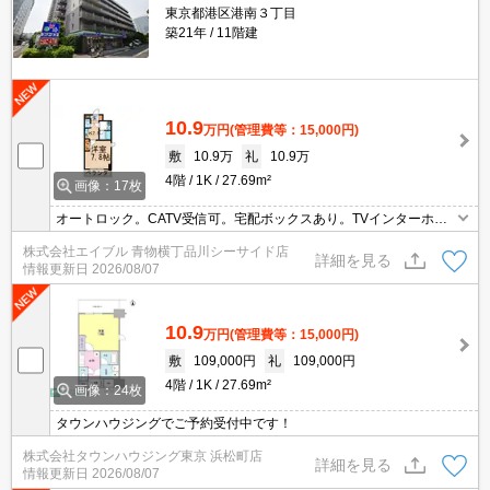
東京都港区港南３丁目
築21年
11階建
10.9
万円
(管理費等：15,000円)
敷
10.9万
礼
10.9万
4階
1K
27.69m²
画像：17枚
オートロック。CATV受信可。宅配ボックスあり。TVインターホン
付き。フローリング。
株式会社エイブル 青物横丁品川シーサイド店
詳細を見る
情報更新日
2026/08/07
10.9
万円
(管理費等：15,000円)
敷
109,000円
礼
109,000円
4階
1K
27.69m²
画像：24枚
タウンハウジングでご予約受付中です！
株式会社タウンハウジング東京 浜松町店
詳細を見る
情報更新日
2026/08/07