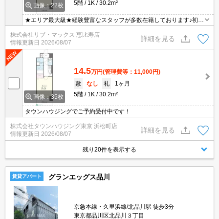
5階
1K
30.2m²
画像：22枚
★エリア最大級★経験豊富なスタッフが多数在籍しております♪初期
費用クレジット支払可能！オンライン内覧・オンライン契約等弊社
株式会社リブ・マックス 恵比寿店
に一度も来店せずとも問題ありません♪弊社ではネットに掲載されて
詳細を見る
情報更新日
2026/08/07
いる物件は全てご紹介可能になりますので気になる物件は全て申し
付けください★
14.5
万円
(管理費等：11,000円)
敷
なし
礼
1ヶ月
5階
1K
30.2m²
画像：35枚
タウンハウジングでご予約受付中です！
株式会社タウンハウジング東京 浜松町店
詳細を見る
情報更新日
2026/08/07
残り20件を表示する
グランエッグス品川
賃貸アパート
京急本線・久里浜線/北品川駅 徒歩3分
東京都品川区北品川３丁目