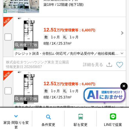
築18年
12階建 (地下1階)
12.51
万円
(管理費等：6,400円)
敷
1ヶ月
礼
1ヶ月
8階
1K
25.37m²
画像：17枚
クレジット決済・分割払い対応可／先行申込受付中／他社様掲載物
件もまとめてご案内可能／専任物件多数あり
株式会社タウンハウジング東京 芝公園店
詳細を見る
情報更新日
2026/08/07
12.51
万円
(管理費等：6,400円)
敷
1ヶ月
礼
1ヶ月
8階
1K
25.37m²
画像：19枚
東京を中心に関東人気エリアの賃貸マンション・アパート情報が豊
富！ 直営140店舗以上の 独自のネットワークで最適なマンション・
株式会社タウンハウジング東京 大井町店
アパートをお探しします！
詳細を見る
情報更新日
2026/08/05
家賃·間取りを変
条件変更
駅を変更
LINEで提案
更