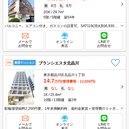
敷
8万
礼
8万
2DK
29.7m²
5階
5階建 築54年
バルコニー。エアコン付き。ガスコンロ設置可。SAT119(消火剤)6,930
円。
メールで
オンライン
LINEで
お問合せ
来店
お問合せ
ブランシエスタ北品川
PR
賃貸マンション
東京都品川区北品川１丁目
14.7
万円
(管理費等：12,000円)
敷
なし
礼
なし
1K
25.8m²
10階
13階建 築2年
駐輪場登録料2,200円要。1年未満解約時、違約金家賃＋管理費の１ヶ月
分。インターネット無料。独立洗面台。TVモニター付インターホン。浴室
乾燥機付。敷地内防犯カメラ設置。
メールで
オンライン
LINEで
お問合せ
来店
お問合せ