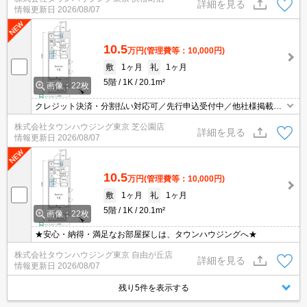
詳細を見る
情報更新日
2026/08/07
10.5
万円
(管理費等：10,000円)
敷
1ヶ月
礼
1ヶ月
5階
1K
20.1m²
画像：22枚
クレジット決済・分割払い対応可／先行申込受付中／他社様掲載物
件もまとめてご案内可能／専任物件多数あり
株式会社タウンハウジング東京 芝公園店
詳細を見る
情報更新日
2026/08/07
10.5
万円
(管理費等：10,000円)
敷
1ヶ月
礼
1ヶ月
5階
1K
20.1m²
画像：22枚
★安心・納得・満足なお部屋探しは、タウンハウジングへ★
株式会社タウンハウジング東京 自由が丘店
詳細を見る
情報更新日
2026/08/07
残り5件を表示する