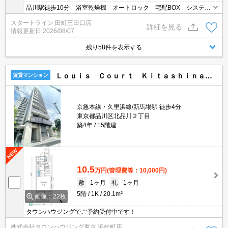
品川駅徒歩10分 浴室乾燥機 オートロック 宅配BOX システム
キッチン エアコン 礼金なし
スタートライン 田町三田口店
詳細を見る
情報更新日
2026/08/07
残り58件を表示する
Ｌｏｕｉｓ Ｃｏｕｒｔ Ｋｉｔａｓｈｉｎａｇａｗａ
賃貸マンション
京急本線・久里浜線/新馬場駅 徒歩4分
東京都品川区北品川２丁目
築4年
15階建
10.5
万円
(管理費等：10,000円)
敷
1ヶ月
礼
1ヶ月
5階
1K
20.1m²
画像：22枚
タウンハウジングでご予約受付中です！
株式会社タウンハウジング東京 浜松町店