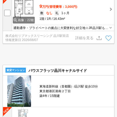
9
万円
(管理費等：3,000円)
敷
なし
礼
1ヶ月
1階
1R
16.43m²
画像：22枚
通勤通学・プライベートの拠点に大変便利な好立地☆JR品川駅も徒
歩圏☆ お問合せ物件のほかにもネット非掲載や空き予定など豊富な
株式会社リブマックスリーシング 品川駅前店
物件からご紹介いたします。お気軽にお問い合わせください☆
詳細を見る
情報更新日
2026/08/07
バウスフラッツ品川キャナルサイド
賃貸マンション
東海道新幹線（首都圏）/品川駅 徒歩10分
東京都港区港南２丁目
築4年
15階建