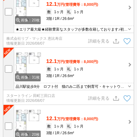
12.1
万円
(管理費等：8,000円)
敷
1ヶ月
礼
1ヶ月
3階
1R
26.6m²
画像：20枚
★エリア最大級★経験豊富なスタッフが多数在籍しております♪初期
費用クレジット支払可能！オンライン内覧・オンライン契約等弊社
株式会社リブ・マックス 恵比寿店
に一度も来店せずとも問題ありません♪弊社ではネットに掲載されて
詳細を見る
情報更新日
2026/08/07
いる物件は全てご紹介可能になりますので気になる物件は全て申し
付けください★ペット飼育可能（猫のみ・２匹まで。猫以外は飼育
不可）★
12.1
万円
(管理費等：8,000円)
敷
1ヶ月
礼
1ヶ月
3階
1R
26.6m²
画像：31枚
品川駅徒歩9分 ロフト付 猫のみ二匹まで飼育可・キャットウォ
ーク付 追焚バス 独立洗面台 角部屋
スタートライン 田町三田口店
詳細を見る
情報更新日
2026/08/07
12.1
万円
(管理費等：8,000円)
敷
1ヶ月
礼
1ヶ月
3階
1R
26.6m²
画像：20枚