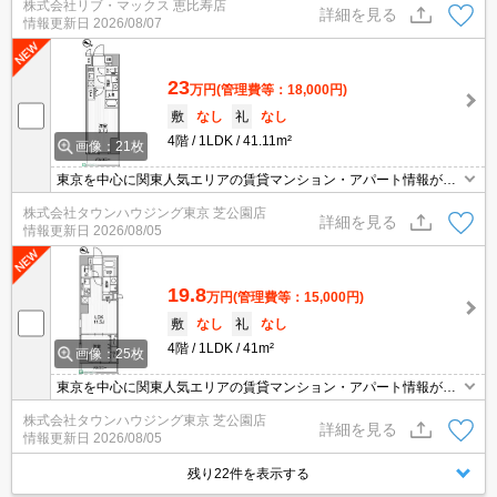
株式会社リブ・マックス 恵比寿店
ど豊富な物件からご紹介いたします。お気軽にお問い合わせくださ
詳細を見る
情報更新日
2026/08/07
い☆
23
万円
(管理費等：18,000円)
敷
なし
礼
なし
4階
1LDK
41.11m²
画像：21枚
東京を中心に関東人気エリアの賃貸マンション・アパート情報が豊
富！創業46年 直営140店舗以上の 独自のネットワークで最適なマン
株式会社タウンハウジング東京 芝公園店
ション・アパートをお探しします！
詳細を見る
情報更新日
2026/08/05
19.8
万円
(管理費等：15,000円)
敷
なし
礼
なし
4階
1LDK
41m²
画像：25枚
東京を中心に関東人気エリアの賃貸マンション・アパート情報が豊
富！創業46年 直営140店舗以上の 独自のネットワークで最適なマン
株式会社タウンハウジング東京 芝公園店
ション・アパートをお探しします！
詳細を見る
情報更新日
2026/08/05
残り22件を表示する