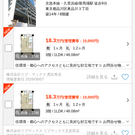
京急本線・久里浜線/新馬場駅 徒歩9分
東京都品川区東品川３丁目
築14年
8階建
18.3
万円
(管理費等：10,000円)
敷
1ヶ月
礼
1.2ヶ月
3階
1LDK
46.08m²
画像：15枚
住環境・都心へのアクセスともに良好な好立地です☆ お問合せ物件
のほかにもネット非掲載や空き予定など豊富な物件からご紹介いた
株式会社リブ・マックス 恵比寿店
します。お気軽にお問い合わせください☆
詳細を見る
情報更新日
2026/08/07
18.3
万円
(管理費等：10,000円)
敷
1ヶ月
礼
1.2ヶ月
3階
1LDK
46.08m²
画像：15枚
住環境・都心へのアクセスともに良好な好立地です☆ お問合せ物件
のほかにもネット非掲載や空き予定など豊富な物件からご紹介いた
株式会社リブマックス リブマックス五反田店
します。お気軽にお問い合わせください☆
詳細を見る