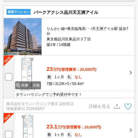
パークアクシス品川天王洲アイル
賃貸マンション
りんかい線<東京臨海高･･･/天王洲アイル駅 徒歩7
分
東京都品川区東品川３丁目
築1年
14階建
23
万円
(管理費等：20,000円)
敷
1ヶ月
礼
なし
7階
2LDK+S
50.4m²
画像：30枚
タウンハウジングでご予約受付中です！
株式会社タウンハウジング東京 浜松町店
詳細を見る
情報更新日
2026/08/07
23.1
万円
(管理費等：20,000円)
敷
1ヶ月
礼
なし