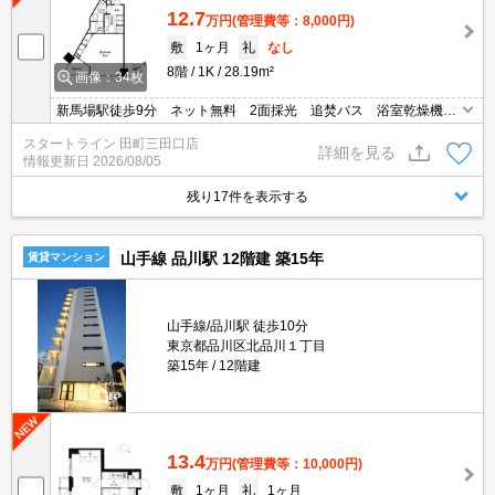
12.7
万円
(管理費等：8,000円)
敷
1ヶ月
礼
なし
8階
1K
28.19m²
画像：34枚
新馬場駅徒歩9分 ネット無料 2面採光 追焚バス 浴室乾燥機
宅配ボックス 共用シアタールームあり
スタートライン 田町三田口店
詳細を見る
情報更新日
2026/08/05
残り17件を表示する
山手線 品川駅 12階建 築15年
賃貸マンション
山手線/品川駅 徒歩10分
東京都品川区北品川１丁目
築15年
12階建
13.4
万円
(管理費等：10,000円)
敷
1ヶ月
礼
1ヶ月