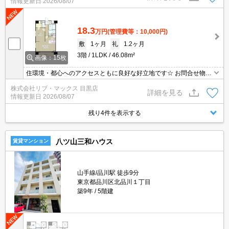
情報更新日
2026/08/07
18.3
万円
(管理費等：10,000円)
敷
1ヶ月
礼
1.2ヶ月
3階
1LDK
46.08m²
画像：15枚
住環境・都心へのアクセスともに良好な好立地です☆ お問合せ物件
のほかにもネット非掲載や空き予定など豊富な物件からご紹介いた
株式会社リブ・マックス 目黒店
します。お気軽にお問い合わせください☆
詳細を見る
情報更新日
2026/08/07
残り4件を表示する
八ツ山三和ハウス
賃貸マンション
山手線/品川駅 徒歩9分
東京都品川区北品川１丁目
築9年
5階建