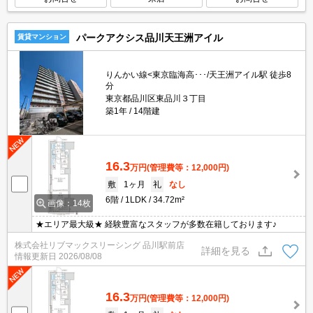
パークアクシス品川天王洲アイル
賃貸マンション
りんかい線<東京臨海高･･･/天王洲アイル駅 徒歩8
分
東京都品川区東品川３丁目
築1年
14階建
16.3
万円
(管理費等：12,000円)
敷
1ヶ月
礼
なし
6階
1LDK
34.72m²
画像：14枚
★エリア最大級★ 経験豊富なスタッフが多数在籍しております♪
株式会社リブマックスリーシング 品川駅前店
詳細を見る
情報更新日
2026/08/08
16.3
万円
(管理費等：12,000円)