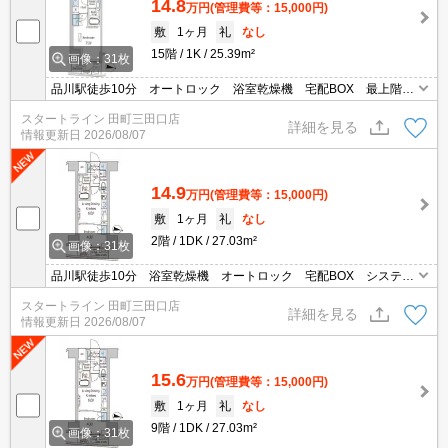
14.8
万円
(管理費等：15,000円)
敷
1ヶ月
礼
なし
15階
1K
25.39m²
画像：31枚
品川駅徒歩10分 オートロック 浴室乾燥機 宅配BOX 最上階
エアコン 礼金なし システムキッチン
スタートライン 田町三田口店
詳細を見る
情報更新日
2026/08/07
14.9
万円
(管理費等：15,000円)
敷
1ヶ月
礼
なし
2階
1DK
27.03m²
画像：31枚
品川駅徒歩10分 浴室乾燥機 オートロック 宅配BOX システム
キッチン エアコン 礼金なし
スタートライン 田町三田口店
詳細を見る
情報更新日
2026/08/07
15.6
万円
(管理費等：15,000円)
敷
1ヶ月
礼
なし
9階
1DK
27.03m²
画像：31枚