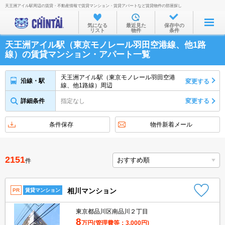
天王洲アイル駅周辺の賃貸・不動産情報で賃貸マンション・賃貸アパートなど賃貸物件の部屋探し
お部屋を探す
気になる
最近見た
保存中の
リスト
物件
条件
沿線・駅から
天王洲アイル駅（東京モノレール羽田空港線、他1路
住所から
線）の賃貸マンション・アパート一覧
家賃相場から
天王洲アイル駅（東京モノレール羽田空港
沿線・駅
変更する
線、他1路線）周辺
通勤通学時間から
詳細条件
指定なし
変更する
物件特集から
不動産会社から
条件保存
物件新着メール
TOP
2151
件
相川マンション
PR
賃貸マンション
東京都品川区南品川２丁目
8
万円
(管理費等：3,000円)