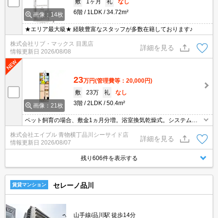
敷
1ヶ月
礼
なし
6階
1LDK
34.72m²
画像：14枚
★エリア最大級★ 経験豊富なスタッフが多数在籍しております♪
株式会社リブ・マックス 目黒店
詳細を見る
情報更新日
2026/08/08
23
万円
(管理費等：20,000円)
敷
23万
礼
なし
3階
2LDK
50.4m²
画像：21枚
ペット飼育の場合、敷金1ヵ月分増。浴室換気乾燥式。システムキ
ッチン。ピアノ相談可。フリーレント1ヶ月。
株式会社エイブル 青物横丁品川シーサイド店
詳細を見る
情報更新日
2026/08/07
残り606件を表示する
セレーノ品川
賃貸マンション
山手線/品川駅 徒歩14分