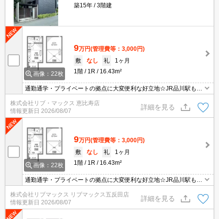
築15年
3階建
9
万円
(管理費等：3,000円)
敷
なし
礼
1ヶ月
1階
1R
16.43m²
画像：22枚
通勤通学・プライベートの拠点に大変便利な好立地☆JR品川駅も徒
歩圏☆ お問合せ物件のほかにもネット非掲載や空き予定など豊富な
株式会社リブ・マックス 恵比寿店
物件からご紹介いたします。お気軽にお問い合わせください☆
詳細を見る
情報更新日
2026/08/07
9
万円
(管理費等：3,000円)
敷
なし
礼
1ヶ月
1階
1R
16.43m²
画像：22枚
通勤通学・プライベートの拠点に大変便利な好立地☆JR品川駅も徒
歩圏☆ お問合せ物件のほかにもネット非掲載や空き予定など豊富な
株式会社リブマックス リブマックス五反田店
物件からご紹介いたします。お気軽にお問い合わせください☆
詳細を見る
情報更新日
2026/08/07