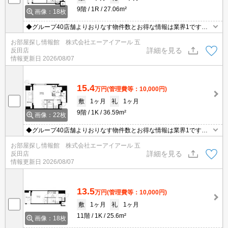
9階
1R
27.06m²
画像：18枚
◆グループ40店舗よりおりなす物件数とお得な情報は業界1です◆
仲介手数料無料物件有◆保証人様不要◆礼金敷金0物件多数有◆お
お部屋探し情報館 株式会社エーアイアール 五
電話ご連絡即ご対応致します◆【0120772074】迄！
詳細を見る
反田店
情報更新日
2026/08/07
15.4
万円
(管理費等：10,000円)
敷
1ヶ月
礼
1ヶ月
9階
1K
36.59m²
画像：22枚
◆グループ40店舗よりおりなす物件数とお得な情報は業界1です◆
仲介手数料無料物件有◆保証人様不要◆礼金敷金0物件多数有◆お
お部屋探し情報館 株式会社エーアイアール 五
電話ご連絡即ご対応致します◆【0120772074】迄！
詳細を見る
反田店
情報更新日
2026/08/07
13.5
万円
(管理費等：10,000円)
敷
1ヶ月
礼
1ヶ月
11階
1K
25.6m²
画像：18枚