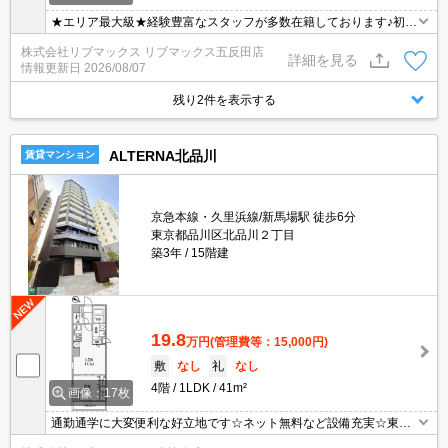
★エリア最大級★経験豊富なスタッフが多数在籍しております♪初期
費用クレジット支払可能！オンライン内覧・オンライン契約等弊社
株式会社リブマックス リブマックス五反田店
に一度も来店せずとも問題ありません♪弊社ではネットに掲載されて
詳細を見る
情報更新日
2026/08/07
いる物件は全てご紹介可能になりますので気になる物件は全て申し
付けください★ペット飼育可能（猫のみ・２匹まで。猫以外は飼育
残り2件を表示する
不可）★
ALTERNA北品川
賃貸マンション
京急本線・久里浜線/新馬場駅 徒歩6分
東京都品川区北品川２丁目
築3年
15階建
19.8
万円
(管理費等：15,000円)
敷
なし
礼
なし
4階
1LDK
41m²
画像：17枚
通勤通学に大変便利な好立地です☆ネット無料など設備充実☆東向
き角部屋です☆ お問合せ物件のほかにもネット非掲載や空き予定な