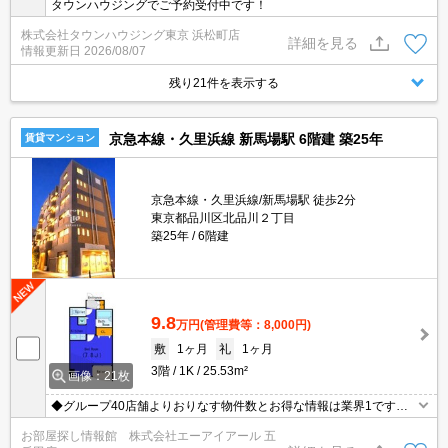
タウンハウジングでご予約受付中です！
株式会社タウンハウジング東京 浜松町店
詳細を見る
情報更新日
2026/08/07
残り21件を表示する
京急本線・久里浜線 新馬場駅 6階建 築25年
賃貸マンション
京急本線・久里浜線/新馬場駅 徒歩2分
東京都品川区北品川２丁目
築25年
6階建
9.8
万円
(管理費等：8,000円)
敷
1ヶ月
礼
1ヶ月
3階
1K
25.53m²
画像：21枚
◆グループ40店舗よりおりなす物件数とお得な情報は業界1です◆
仲介手数料無料物件有◆保証人様不要◆礼金敷金0物件多数有◆お
お部屋探し情報館 株式会社エーアイアール 五
電話ご連絡即ご対応致します◆【0120-772-074】迄！