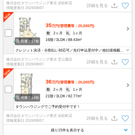
株式会社タウンハウジング東京 浜松町店
詳細を見る
情報更新日
2026/08/07
35
万円
(管理費等：20,000円)
敷
2ヶ月
礼
1ヶ月
16階
3LDK
88.43m²
画像：17枚
クレジット決済・分割払い対応可／先行申込受付中／他社様掲載物
件もまとめてご案内可能／専任物件多数あり
株式会社タウンハウジング東京 芝公園店
詳細を見る
情報更新日
2026/08/07
36
万円
(管理費等：20,000円)
敷
2ヶ月
礼
1ヶ月
21階
3LDK
82.77m²
画像：19枚
タウンハウジングでご予約受付中です！
株式会社タウンハウジング東京 浜松町店
詳細を見る
情報更新日
2026/08/07
残り15件を表示する