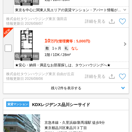
画像：18枚
東京を中心に関東人気エリアの賃貸マンション・アパート情報が豊
富！創業46年 直営140店舗以上の 独自のネットワークで最適なマン
株式会社タウンハウジング東京 蒲田店
ション・アパートをお探しします！
詳細を見る
情報更新日
2026/08/07
10
万円
(管理費等：5,000円)
敷
1ヶ月
礼
なし
1階
1DK
28m²
画像：18枚
★安心・納得・満足なお部屋探しは、タウンハウジングへ★
株式会社タウンハウジング東京 自由が丘店
詳細を見る
情報更新日
2026/08/06
残り2件を表示する
KDXレジデンス品川シーサイド
賃貸マンション
京急本線・久里浜線/新馬場駅 徒歩9分
東京都品川区東品川３丁目