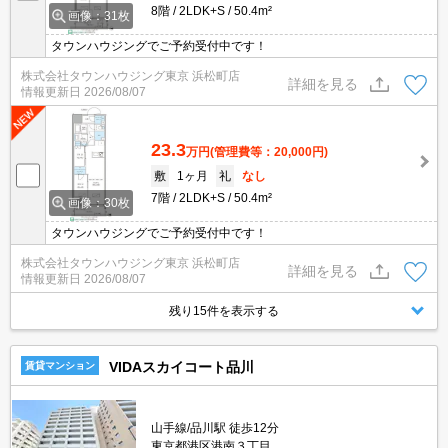
8階
2LDK+S
50.4m²
画像：31枚
タウンハウジングでご予約受付中です！
株式会社タウンハウジング東京 浜松町店
詳細を見る
情報更新日
2026/08/07
23.3
万円
(管理費等：20,000円)
敷
1ヶ月
礼
なし
7階
2LDK+S
50.4m²
画像：30枚
タウンハウジングでご予約受付中です！
株式会社タウンハウジング東京 浜松町店
詳細を見る
情報更新日
2026/08/07
残り15件を表示する
VIDAスカイコート品川
賃貸マンション
山手線/品川駅 徒歩12分
東京都港区港南３丁目