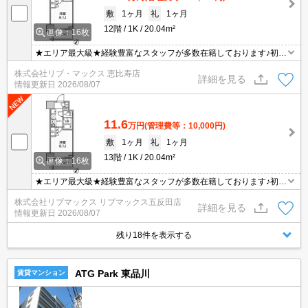
敷
1ヶ月
礼
1ヶ月
12階
1K
20.04m²
画像：16枚
★エリア最大級★経験豊富なスタッフが多数在籍しております♪初期
費用クレジット支払可能！オンライン内覧・オンライン契約等弊社
株式会社リブ・マックス 恵比寿店
に一度も来店せずとも問題ありません♪弊社ではネットに掲載されて
詳細を見る
情報更新日
2026/08/07
いる物件は全てご紹介可能になりますので気になる物件は全て申し
付けください★
11.6
万円
(管理費等：10,000円)
敷
1ヶ月
礼
1ヶ月
13階
1K
20.04m²
画像：16枚
★エリア最大級★経験豊富なスタッフが多数在籍しております♪初期
費用クレジット支払可能！オンライン内覧・オンライン契約等弊社
株式会社リブマックス リブマックス五反田店
に一度も来店せずとも問題ありません♪弊社ではネットに掲載されて
詳細を見る
情報更新日
2026/08/07
いる物件は全てご紹介可能になりますので気になる物件は全て申し
付けください★
残り18件を表示する
ATG Park 東品川
賃貸マンション