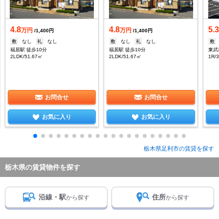
4.8
4.8
5.
万円
万円
/1,400円
/1,400円
敷
なし
礼
なし
敷
なし
礼
なし
敷
福居駅 徒歩10分
福居駅 徒歩10分
東武
2LDK/51.67㎡
2LDK/51.67㎡
1R/
お問合せ
お問合せ
お気に入り
お気に入り
栃木県足利市の賃貸を探す
栃木県の賃貸物件を探す
沿線・駅
住所
から探す
から探す