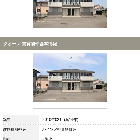
クオーレ 賃貸物件基本情報
築年
2010年02月 (築16年)
建物種別/構造
ハイツ／軽量鉄骨造
階建
2階建