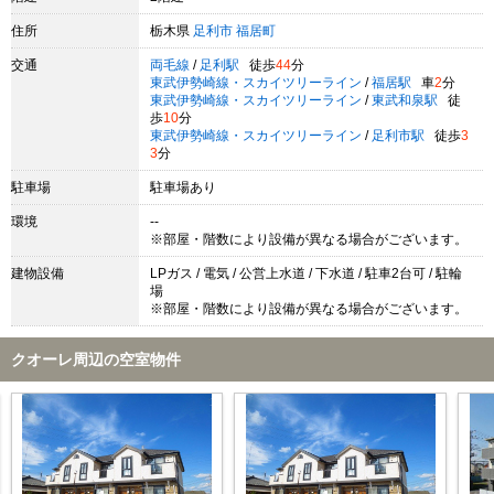
住所
栃木県
足利市
福居町
交通
両毛線
/
足利駅
徒歩
44
分
東武伊勢崎線・スカイツリーライン
/
福居駅
車
2
分
東武伊勢崎線・スカイツリーライン
/
東武和泉駅
徒
歩
10
分
東武伊勢崎線・スカイツリーライン
/
足利市駅
徒歩
3
3
分
駐車場
駐車場あり
環境
--
※部屋・階数により設備が異なる場合がございます。
建物設備
LPガス / 電気 / 公営上水道 / 下水道 / 駐車2台可 / 駐輪
場
※部屋・階数により設備が異なる場合がございます。
クオーレ周辺の空室物件