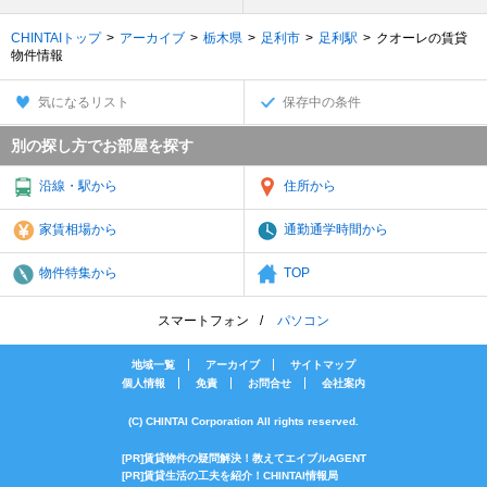
CHINTAIトップ
アーカイブ
栃木県
足利市
足利駅
クオーレの賃貸
物件情報
気になるリスト
保存中の条件
別の探し方でお部屋を探す
沿線・駅から
住所から
家賃相場から
通勤通学時間から
物件特集から
TOP
スマートフォン
パソコン
地域一覧
アーカイブ
サイトマップ
個人情報
免責
お問合せ
会社案内
(C) CHINTAI Corporation All rights reserved.
[PR]賃貸物件の疑問解決！教えてエイブルAGENT
[PR]賃貸生活の工夫を紹介！CHINTAI情報局