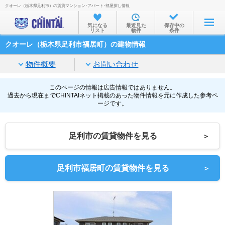
クオーレ（栃木県足利市）の賃貸マンション･アパート･部屋探し情報
お部屋を探す
気になる
最近見た
保存中の
リスト
物件
条件
沿線・駅から
クオーレ（栃木県足利市福居町）の建物情報
住所から
物件概要
お問い合わせ
家賃相場から
通勤通学時間から
このページの情報は広告情報ではありません。
過去から現在までCHINTAIネット掲載のあった物件情報を元に作成した参考ペ
ージです。
物件特集から
不動産会社から
足利市の賃貸物件を見る
＞
TOP
足利市福居町の賃貸物件を見る
＞