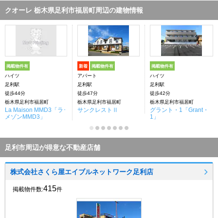
クオーレ 栃木県足利市福居町周辺の建物情報
掲載物件有
新着
掲載物件有
掲載物件有
ハイツ
アパート
ハイツ
足利駅
足利駅
足利駅
徒歩44分
徒歩47分
徒歩42分
栃木県足利市福居町
栃木県足利市福居町
栃木県足利市福居町
La Maison MMD3「ラ･
サンクレストⅡ
グラント・1「Grant・
メゾンMMD3」
1」
足利市周辺が得意な不動産店舗
株式会社さくら屋エイブルネットワーク足利店
415
掲載物件数:
件