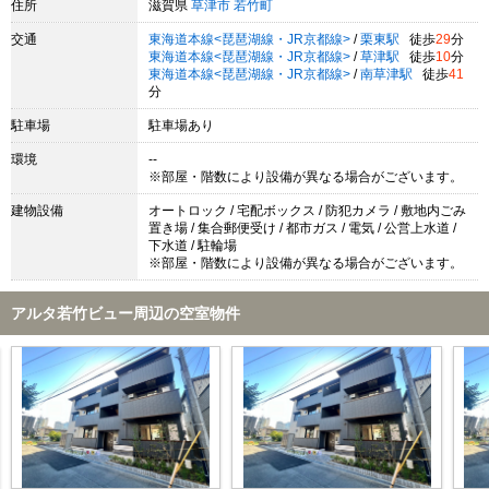
住所
滋賀県
草津市
若竹町
交通
東海道本線<琵琶湖線・JR京都線>
/
栗東駅
徒歩
29
分
東海道本線<琵琶湖線・JR京都線>
/
草津駅
徒歩
10
分
東海道本線<琵琶湖線・JR京都線>
/
南草津駅
徒歩
41
分
駐車場
駐車場あり
環境
--
※部屋・階数により設備が異なる場合がございます。
建物設備
オートロック / 宅配ボックス / 防犯カメラ / 敷地内ごみ
置き場 / 集合郵便受け / 都市ガス / 電気 / 公営上水道 /
下水道 / 駐輪場
※部屋・階数により設備が異なる場合がございます。
アルタ若竹ビュー周辺の空室物件