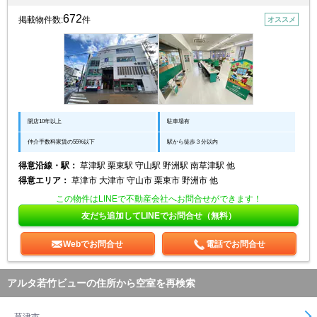
672
掲載物件数:
件
オススメ
開店10年以上
駐車場有
仲介手数料家賃の55%以下
駅から徒歩３分以内
得意沿線・駅：
草津駅 栗東駅 守山駅 野洲駅 南草津駅 他
得意エリア：
草津市 大津市 守山市 栗東市 野洲市 他
この物件はLINEで不動産会社へお問合せができます！
友だち追加してLINEでお問合せ（無料）
Webでお問合せ
電話でお問合せ
アルタ若竹ビューの住所から空室を再検索