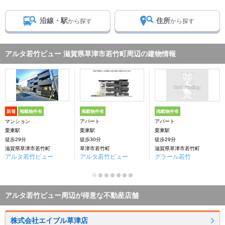
沿線・駅
住所
から探す
から探す
アルタ若竹ビュー 滋賀県草津市若竹町周辺の建物情報
新着
掲載物件有
掲載物件有
掲載物件有
マンション
アパート
アパート
栗東駅
栗東駅
栗東駅
徒歩29分
徒歩30分
徒歩29分
滋賀県草津市若竹町
草津市若竹町
滋賀県草津市若竹町
アルタ若竹ビュー
アルタ若竹ビュー
グラール若竹
アルタ若竹ビュー周辺が得意な不動産店舗
株式会社エイブル草津店