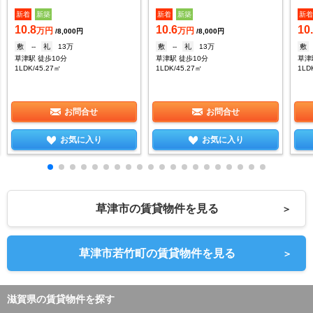
新着
新築
新着
新築
新
10.8
10.6
10
万円
万円
/8,000円
/8,000円
敷
--
礼
13万
敷
--
礼
13万
敷
草津駅 徒歩10分
草津駅 徒歩10分
草津
1LDK/45.27㎡
1LDK/45.27㎡
1LD
お問合せ
お問合せ
お気に入り
お気に入り
草津市の賃貸物件を見る
＞
草津市若竹町の賃貸物件を見る
＞
滋賀県の賃貸物件を探す