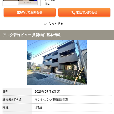
償却 --
Webでお問合せ
電話でお問合せ
もっと見る
アルタ若竹ビュー 賃貸物件基本情報
築年
2026年07月 (新築)
建物種別/構造
マンション／軽量鉄骨造
階建
3階建