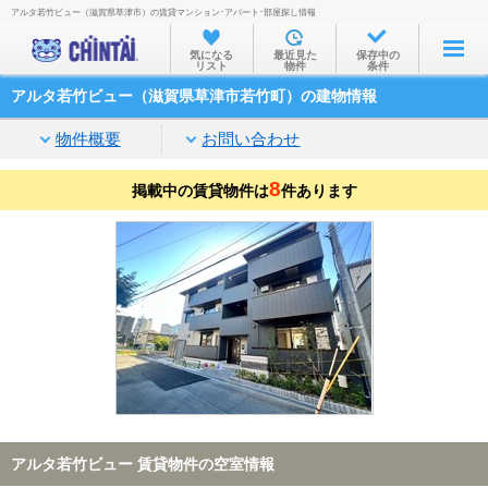
アルタ若竹ビュー（滋賀県草津市）の賃貸マンション･アパート･部屋探し情報
お部屋を探す
気になる
最近見た
保存中の
リスト
物件
条件
沿線・駅から
アルタ若竹ビュー（滋賀県草津市若竹町）の建物情報
住所から
物件概要
お問い合わせ
家賃相場から
8
掲載中の賃貸物件は
通勤通学時間から
件あります
物件特集から
不動産会社から
TOP
アルタ若竹ビュー 賃貸物件の空室情報