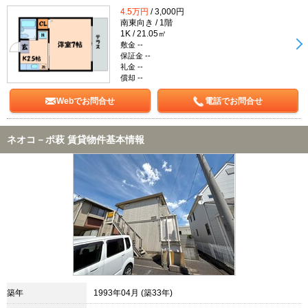
4.5万円
/ 3,000円
南東向き / 1階
1K / 21.05㎡
敷金 --
保証金 --
礼金 --
償却 --
Webでお問合せ
電話でお問合せ
ネオコ－ポ萩 賃貸物件基本情報
築年
1993年04月 (築33年)