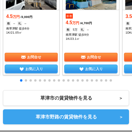
4.5
3.
新着
万円
/3,000円
4.5
万円
/4,700円
敷
--
礼
--
敷
南草津駅 徒歩8分
南草
敷
5万
礼
--
1K/21.05㎡
1DK
南草津駅 徒歩9分
1K/23.1㎡
お問合せ
お問合せ
お気に入り
お気に入り
草津市の賃貸物件を見る
＞
草津市野路の賃貸物件を見る
＞