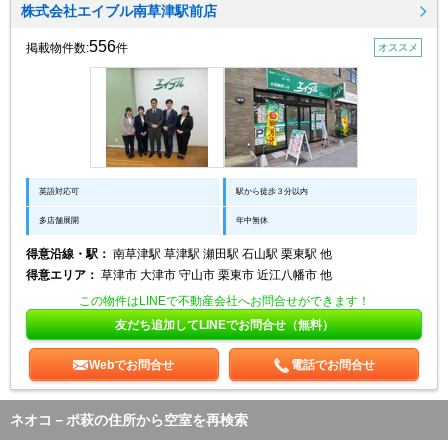
株式会社エイブル南草津駅前店
556
掲載物件数:
件
オススメ
英語対応可
駅から徒歩３分以内
多店舗展開
年中無休
得意沿線・駅：
南草津駅 草津駅 瀬田駅 石山駅 栗東駅 他
得意エリア：
草津市 大津市 守山市 栗東市 近江八幡市 他
この物件はLINEで不動産会社へお問合せができます！
友だち追加してLINEでお問合せ（無料）
Webでお問合せ
電話でお問合せ
ネオコ－ポ萩の住所から空室を再検索