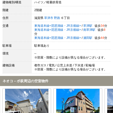
建物種別/構造
ハイツ／軽量鉄骨造
階建
2階建
住所
滋賀県
草津市
野路
６丁目
交通
東海道本線<琵琶湖線・JR京都線>
/
草津駅
徒歩
34
分
東海道本線<琵琶湖線・JR京都線>
/
南草津駅
徒歩
8
分
東海道本線<琵琶湖線・JR京都線>
/
瀬田駅
徒歩
44
分
駐車場
駐車場あり
環境
--
※部屋・階数により設備が異なる場合がございます。
建物設備
都市ガス / 電気 / 公営上水道 / 下水道 / 駐輪場
※部屋・階数により設備が異なる場合がございます。
ネオコ－ポ萩周辺の空室物件