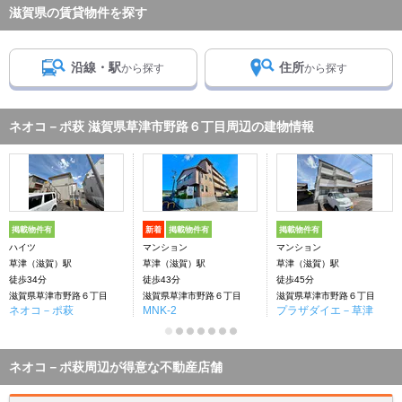
滋賀県の賃貸物件を探す
沿線・駅
住所
から探す
から探す
ネオコ－ポ萩 滋賀県草津市野路６丁目周辺の建物情報
掲載物件有
新着
掲載物件有
掲載物件有
ハイツ
マンション
マンション
草津（滋賀）駅
草津（滋賀）駅
草津（滋賀）駅
徒歩34分
徒歩43分
徒歩45分
滋賀県草津市野路６丁目
滋賀県草津市野路６丁目
滋賀県草津市野路６丁目
ネオコ－ポ萩
MNK-2
プラザダイエ－草津
ネオコ－ポ萩周辺が得意な不動産店舗