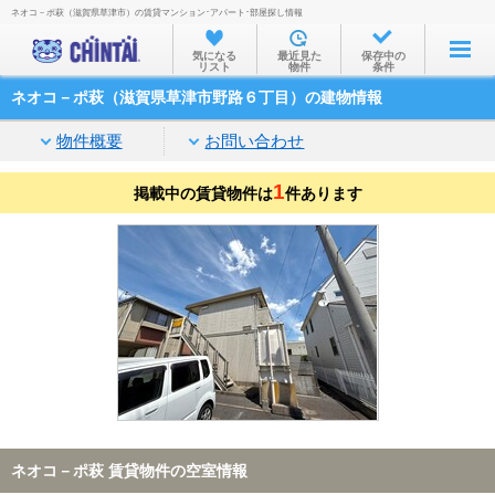
ネオコ－ポ萩（滋賀県草津市）の賃貸マンション･アパート･部屋探し情報
お部屋を探す
気になる
最近見た
保存中の
リスト
物件
条件
沿線・駅から
ネオコ－ポ萩（滋賀県草津市野路６丁目）の建物情報
住所から
物件概要
お問い合わせ
家賃相場から
1
掲載中の賃貸物件は
通勤通学時間から
件あります
物件特集から
不動産会社から
TOP
ネオコ－ポ萩 賃貸物件の空室情報