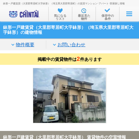
鉢形一戸建賃貸（大里郡寄居町大字鉢形）（埼玉県大里郡寄居町）の賃貸マンション･アパート･部屋探し情報
お部屋を探す
気になる
最近見た
保存中の
リスト
物件
条件
沿線・駅から
鉢形一戸建賃貸（大里郡寄居町大字鉢形）（埼玉県大里郡寄居町大
住所から
字鉢形）の建物情報
家賃相場から
物件概要
お問い合わせ
通勤通学時間から
2
掲載中の賃貸物件は
件あります
物件特集から
不動産会社から
TOP
鉢形一戸建賃貸（大里郡寄居町大字鉢形） 賃貸物件の空室情報