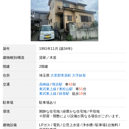
築年
1991年11月 (築34年)
建物種別/構造
貸家／木造
階建
2階建
住所
埼玉県
大里郡寄居町
大字鉢形
交通
高崎線
/
熊谷駅
車
43
分
東武東上線
/
東松山駅
車
51
分
東武東上線
/
鉢形駅
徒歩
15
分
駐車場
駐車場あり
環境
閑静な住宅地 / 緑豊かな住宅地 / 平坦地
※部屋・階数により設備が異なる場合がございます。
建物設備
LPガス / 電気 / 公営上水道 / 浄水槽 / 駐車場1台無料 /