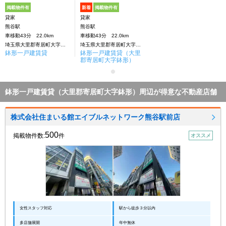
掲載物件有
新着
掲載物件有
貸家
貸家
熊谷駅
熊谷駅
車移動43分 22.0km
車移動43分 22.0km
埼玉県大里郡寄居町大字鉢形
埼玉県大里郡寄居町大字鉢形
鉢形一戸建賃貸
鉢形一戸建賃貸（大里
郡寄居町大字鉢形）
鉢形一戸建賃貸（大里郡寄居町大字鉢形）周辺が得意な不動産店舗
株式会社住まいる館エイブルネットワーク熊谷駅前店
500
掲載物件数:
件
オススメ
女性スタッフ対応
駅から徒歩３分以内
多店舗展開
年中無休