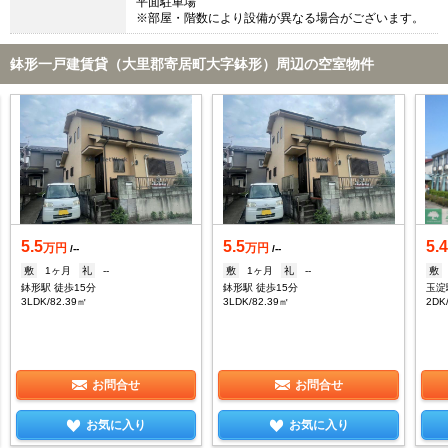
平面駐車場
※部屋・階数により設備が異なる場合がございます。
鉢形一戸建賃貸（大里郡寄居町大字鉢形）周辺の空室物件
5.5
5.5
5.
万円
万円
/--
/--
敷
1ヶ月
礼
--
敷
1ヶ月
礼
--
敷
鉢形駅 徒歩15分
鉢形駅 徒歩15分
玉淀
3LDK/82.39㎡
3LDK/82.39㎡
2DK
お問合せ
お問合せ
お気に入り
お気に入り