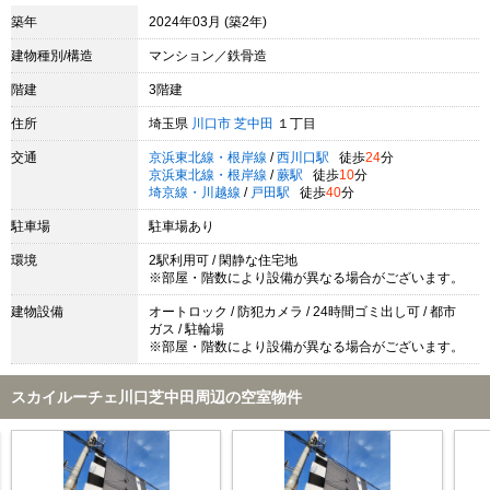
築年
2024年03月 (築2年)
建物種別/構造
マンション／鉄骨造
階建
3階建
住所
埼玉県
川口市
芝中田
１丁目
交通
京浜東北線・根岸線
/
西川口駅
徒歩
24
分
京浜東北線・根岸線
/
蕨駅
徒歩
10
分
埼京線・川越線
/
戸田駅
徒歩
40
分
駐車場
駐車場あり
環境
2駅利用可 / 閑静な住宅地
※部屋・階数により設備が異なる場合がございます。
建物設備
オートロック / 防犯カメラ / 24時間ゴミ出し可 / 都市
ガス / 駐輪場
※部屋・階数により設備が異なる場合がございます。
スカイルーチェ川口芝中田周辺の空室物件