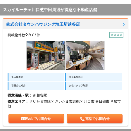
スカイルーチェ川口芝中田周辺が得意な不動産店舗
株式会社タウンハウジング埼玉新越谷店
3577
掲載物件数:
件
オススメ
多店舗展開
開店10年以上
引越会社紹介
女性スタッフ対応
得意沿線・駅：
新越谷駅
得意エリア：
さいたま市緑区 さいたま市岩槻区 川口市 春日部市 草加市
他
Webでお問合せ
電話でお問合せ