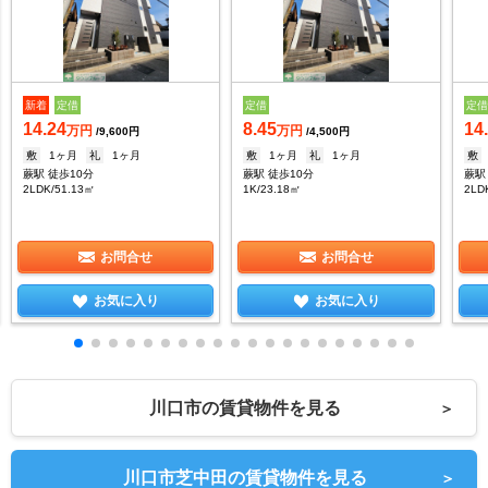
新着
定借
定借
定
14.24
8.45
14
万円
万円
/9,600円
/4,500円
敷
1ヶ月
礼
1ヶ月
敷
1ヶ月
礼
1ヶ月
敷
蕨駅 徒歩10分
蕨駅 徒歩10分
蕨駅
2LDK/51.13㎡
1K/23.18㎡
2LD
お問合せ
お問合せ
お気に入り
お気に入り
川口市の賃貸物件を見る
＞
川口市芝中田の賃貸物件を見る
＞