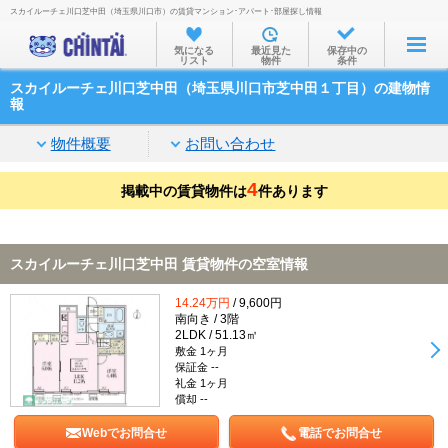
スカイルーチェ川口芝中田（埼玉県川口市）の賃貸マンション･アパート･部屋探し情報
お部屋を探す
気になる
最近見た
保存中の
リスト
物件
条件
沿線・駅から
スカイルーチェ川口芝中田（埼玉県川口市芝中田１丁目）の建物情
住所から
報
家賃相場から
物件概要
お問い合わせ
通勤通学時間から
4
掲載中の賃貸物件は
件あります
物件特集から
不動産会社から
スカイルーチェ川口芝中田 賃貸物件の空室情報
TOP
14.24万円
/ 9,600円
南向き / 3階
2LDK / 51.13㎡
敷金 1ヶ月
保証金 --
礼金 1ヶ月
償却 --
Webでお問合せ
電話でお問合せ