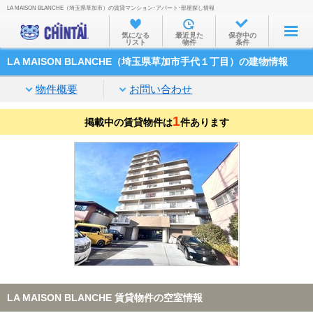
LA MAISON BLANCHE（埼玉県草加市）の賃貸マンション･アパート･部屋探し情報
お部屋を探す
気になる
最近見た
保存中の
リスト
物件
条件
沿線・駅から
LA MAISON BLANCHE（埼玉県草加市手代１丁目）の建物情報
住所から
物件概要
お問い合わせ
家賃相場から
1
掲載中の賃貸物件は
通勤通学時間から
件あります
物件特集から
不動産会社から
TOP
LA MAISON BLANCHE 賃貸物件の空室情報