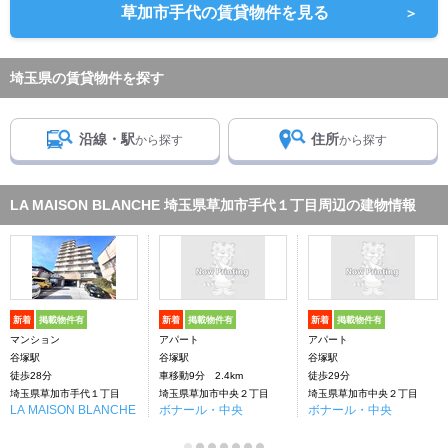
草加市手代の賃貸物件を見る
＞
埼玉県の賃貸物件を探す
沿線・駅
住所
から探す
から探す
LA MAISON BLANCHE 埼玉県草加市手代１丁目周辺の建物情報
新着
掲載物件有
新着
掲載物件有
新着
掲載物件有
マンション
アパート
アパート
谷塚駅
谷塚駅
谷塚駅
徒歩28分
車移動9分 2.4km
徒歩29分
埼玉県草加市手代１丁目
埼玉県草加市中央２丁目
埼玉県草加市中央２丁目
LA MAISON BLANCHE
ボナール・中央
ボナール・中央