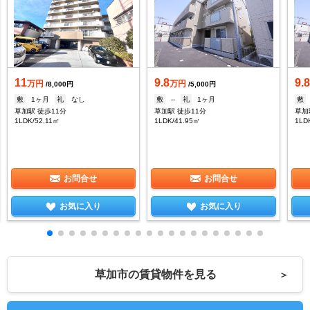
11
9.8
9.
万円
万円
/8,000円
/5,000円
敷
1ヶ月
礼
なし
敷
--
礼
1ヶ月
敷
草加駅 徒歩11分
草加駅 徒歩11分
草加
1LDK/52.11㎡
1LDK/41.95㎡
1LD
お問合せ
お問合せ
お気に入り
お気に入り
草加市の賃貸物件を見る
＞