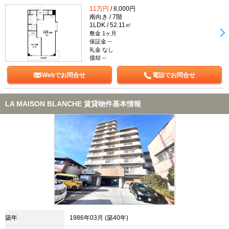
11万円
/ 8,000円
南向き / 7階
1LDK / 52.11㎡
敷金 1ヶ月
保証金 --
礼金 なし
償却 --
Webでお問合せ
電話でお問合せ
LA MAISON BLANCHE 賃貸物件基本情報
築年
1986年03月 (築40年)