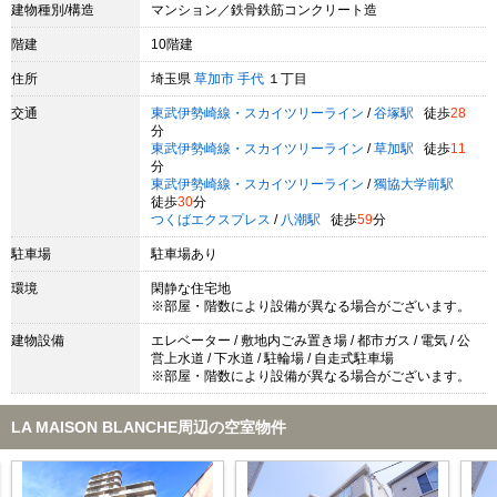
建物種別/構造
マンション／鉄骨鉄筋コンクリート造
階建
10階建
住所
埼玉県
草加市
手代
１丁目
交通
東武伊勢崎線・スカイツリーライン
/
谷塚駅
徒歩
28
分
東武伊勢崎線・スカイツリーライン
/
草加駅
徒歩
11
分
東武伊勢崎線・スカイツリーライン
/
獨協大学前駅
徒歩
30
分
つくばエクスプレス
/
八潮駅
徒歩
59
分
駐車場
駐車場あり
環境
閑静な住宅地
※部屋・階数により設備が異なる場合がございます。
建物設備
エレベーター / 敷地内ごみ置き場 / 都市ガス / 電気 / 公
営上水道 / 下水道 / 駐輪場 / 自走式駐車場
※部屋・階数により設備が異なる場合がございます。
LA MAISON BLANCHE周辺の空室物件