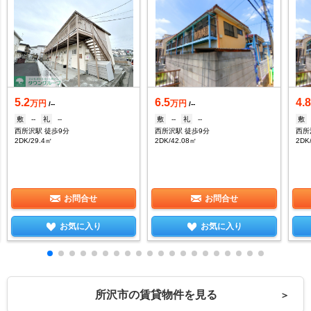
5.2
6.5
4.
万円
万円
/--
/--
敷
--
礼
--
敷
--
礼
--
敷
西所沢駅 徒歩9分
西所沢駅 徒歩9分
西所
2DK/29.4㎡
2DK/42.08㎡
2DK
お問合せ
お問合せ
お気に入り
お気に入り
所沢市の賃貸物件を見る
＞