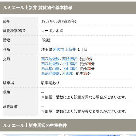
ルミエール上新井 賃貸物件基本情報
築年
1987年05月 (築39年)
建物種別/構造
コーポ／木造
階建
2階建
住所
埼玉県
所沢市
上新井
１丁目
交通
西武池袋線
/
西所沢駅
徒歩
9
分
西武池袋線
/
小手指駅
徒歩
26
分
西武狭山線
/
下山口駅
徒歩
23
分
西武池袋線
/
所沢駅
徒歩
33
分
駐車場
駐車場あり
環境
--
※部屋・階数により設備が異なる場合がございます。
建物設備
--
※部屋・階数により設備が異なる場合がございます。
ルミエール上新井周辺の空室物件