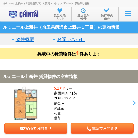
ルミエール上新井（埼玉県所沢市）の賃貸マンション･アパート･部屋探し情報
お部屋を探す
気になる
最近見た
保存中の
リスト
物件
条件
沿線・駅から
ルミエール上新井（埼玉県所沢市上新井１丁目）の建物情報
住所から
物件概要
お問い合わせ
家賃相場から
1
掲載中の賃貸物件は
通勤通学時間から
件あります
物件特集から
ルミエール上新井 賃貸物件の空室情報
不動産会社から
5.2万円
/ --
TOP
南西向き / 1階
2DK / 29.4㎡
敷金 --
保証金 --
礼金 --
償却 --
Webでお問合せ
電話でお問合せ