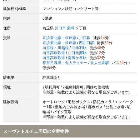
建物種別/構造
マンション／鉄筋コンクリート造
階建
6階建
住所
埼玉県
川口市
栄町
２丁目
交通
京浜東北線・根岸線
/
川口駅
徒歩
14
分
京浜東北線・根岸線
/
西川口駅
徒歩
32
分
埼京線・川越線
/
北赤羽駅
徒歩
48
分
埼玉高速鉄道
/
川口元郷駅
徒歩
12
分
埼玉高速鉄道
/
南鳩ケ谷駅
徒歩
32
分
都営日暮里・舎人ライナー
/
舎人公園駅
バス
24
分：
停歩
4
分
駐車場
駐車場あり
環境
2駅利用可 / 2沿線利用可 / 閑静な住宅地
※部屋・階数により設備が異なる場合がございます。
建物設備
オートロック / 宅配ボックス / 防犯カメラ / エレベータ
ー1基 / 敷地内ごみ置き場 / 都市ガス / 公営上水道 / 駐
輪場 / バイク置場
※部屋・階数により設備が異なる場合がございます。
ヌーヴォトルチェ周辺の空室物件