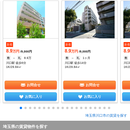
新着
新着
新
8.9
8.9
8.
万円
万円
/9,000円
/9,000円
敷
--
礼
8.9万
敷
--
礼
1ヶ月
敷
川口駅 徒歩6分
川口駅 徒歩14分
川口
1K/29.84㎡
1K/29.84㎡
1K/
お問合せ
お問合せ
お気に入り
お気に入り
埼玉県川口市の賃貸を探す
埼玉県の賃貸物件を探す