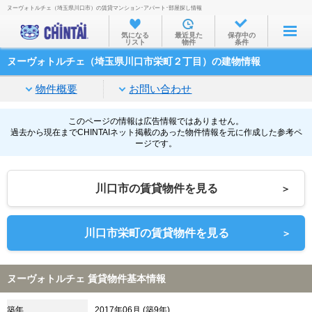
ヌーヴォトルチェ（埼玉県川口市）の賃貸マンション･アパート･部屋探し情報
お部屋を探す
気になる
最近見た
保存中の
リスト
物件
条件
沿線・駅から
ヌーヴォトルチェ（埼玉県川口市栄町２丁目）の建物情報
住所から
物件概要
お問い合わせ
家賃相場から
通勤通学時間から
このページの情報は広告情報ではありません。
過去から現在までCHINTAIネット掲載のあった物件情報を元に作成した参考ペ
ージです。
物件特集から
不動産会社から
川口市の賃貸物件を見る
＞
TOP
川口市栄町の賃貸物件を見る
＞
ヌーヴォトルチェ 賃貸物件基本情報
築年
2017年06月 (築9年)