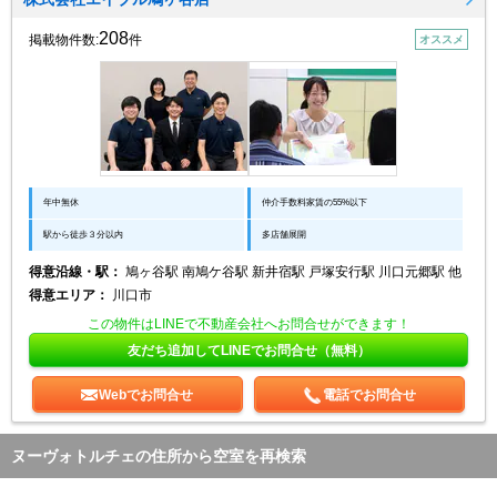
208
掲載物件数:
件
オススメ
年中無休
仲介手数料家賃の55%以下
駅から徒歩３分以内
多店舗展開
得意沿線・駅：
鳩ヶ谷駅 南鳩ケ谷駅 新井宿駅 戸塚安行駅 川口元郷駅 他
得意エリア：
川口市
この物件はLINEで不動産会社へお問合せができます！
友だち追加してLINEでお問合せ（無料）
Webでお問合せ
電話でお問合せ
ヌーヴォトルチェの住所から空室を再検索