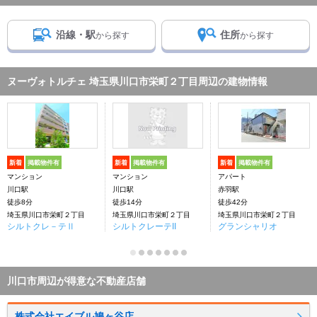
沿線・駅
住所
から探す
から探す
ヌーヴォトルチェ 埼玉県川口市栄町２丁目周辺の建物情報
新着
掲載物件有
新着
掲載物件有
新着
掲載物件有
マンション
マンション
アパート
川口駅
川口駅
赤羽駅
徒歩8分
徒歩14分
徒歩42分
埼玉県川口市栄町２丁目
埼玉県川口市栄町２丁目
埼玉県川口市栄町２丁目
シルトクレ－テⅡ
シルトクレーテII
グランシャリオ
川口市周辺が得意な不動産店舗
株式会社エイブル鳩ヶ谷店