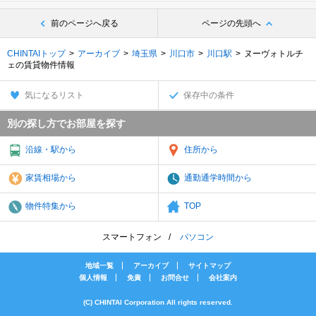
前のページへ戻る
ページの先頭へ
CHINTAIトップ
アーカイブ
埼玉県
川口市
川口駅
ヌーヴォトルチ
ェの賃貸物件情報
気になるリスト
保存中の条件
別の探し方でお部屋を探す
沿線・駅から
住所から
家賃相場から
通勤通学時間から
物件特集から
TOP
スマートフォン
パソコン
地域一覧
アーカイブ
サイトマップ
個人情報
免責
お問合せ
会社案内
(C) CHINTAI Corporation All rights reserved.