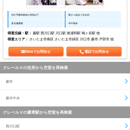
仲介手数料家賃の55%以下
駅から徒歩３分以内
多店舗展開
年中無休
得意沿線・駅：
蕨駅 西川口駅 川口駅 南浦和駅 鳩ヶ谷駅 他
得意エリア：
さいたま市南区 さいたま市緑区 川口市 蕨市 戸田市 他
Webでお問合せ
電話でお問合せ
クレールⅤの住所から空室を再検索
蕨市
蕨市中央
クレールⅤの最寄駅から空室を再検索
西川口駅