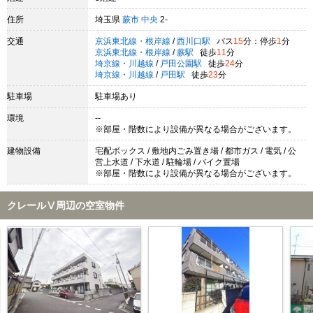
住所
埼玉県
蕨市
中央
2-
交通
京浜東北線・根岸線
/
西川口駅
バス
15
分：停歩
1
分
京浜東北線・根岸線
/
蕨駅
徒歩
11
分
埼京線・川越線
/
戸田公園駅
徒歩
24
分
埼京線・川越線
/
戸田駅
徒歩
23
分
駐車場
駐車場あり
環境
--
※部屋・階数により設備が異なる場合がございます。
建物設備
宅配ボックス / 敷地内ごみ置き場 / 都市ガス / 電気 / 公
営上水道 / 下水道 / 駐輪場 / バイク置場
※部屋・階数により設備が異なる場合がございます。
クレールⅤ周辺の空室物件