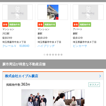
新着
掲載物件有
新着
掲載物件有
新着
掲載物件有
マンション
マンション
アパート
川口駅
蕨駅
蕨駅
徒歩23分
徒歩12分
徒歩12分
埼玉県蕨市中央２丁目
埼玉県蕨市中央３丁目
埼玉県蕨市中央６丁目
クレールＶ 918640
ハイブリッヂ
ビンカーサ
蕨市周辺が得意な不動産店舗
株式会社エイブル蕨店
363
掲載物件数:
件
オススメ