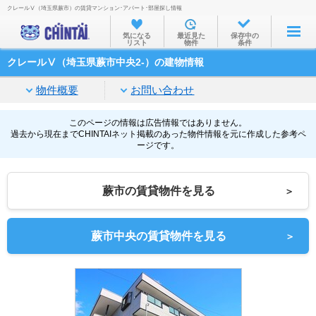
クレールⅤ（埼玉県蕨市）の賃貸マンション･アパート･部屋探し情報
お部屋を探す
気になる
最近見た
保存中の
リスト
物件
条件
沿線・駅から
クレールⅤ（埼玉県蕨市中央2-）の建物情報
住所から
物件概要
お問い合わせ
家賃相場から
通勤通学時間から
このページの情報は広告情報ではありません。
過去から現在までCHINTAIネット掲載のあった物件情報を元に作成した参考ペ
ージです。
物件特集から
不動産会社から
蕨市の賃貸物件を見る
＞
TOP
蕨市中央の賃貸物件を見る
＞