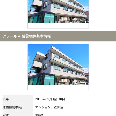
クレールⅤ 賃貸物件基本情報
築年
2015年09月 (築10年)
建物種別/構造
マンション／鉄骨造
階建
3階建