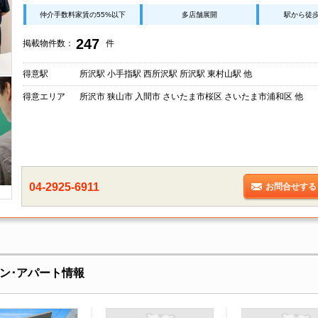
仲介手数料家賃の55%以下
多店舗展開
駅から徒
247
掲載物件数：
件
得意駅
所沢駅 小手指駅 西所沢駅 所沢駅 東村山駅 他
得意エリア
所沢市 狭山市 入間市 さいたま市桜区 さいたま市浦和区 他
04-2925-6911
お問合せする
ョン･アパート情報