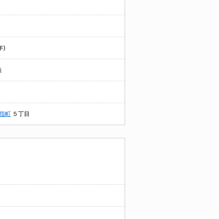
年)
造
指町
５丁目