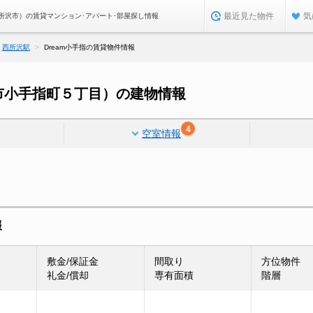
最近見た物件
気
県所沢市）の賃貸マンション･アパート･部屋探し情報
西所沢駅
Dream小手指の賃貸物件情報
沢市小手指町５丁目）の建物情報
4
空室情報
報
敷金/保証金
間取り
方位物件
礼金/償却
専有面積
階層