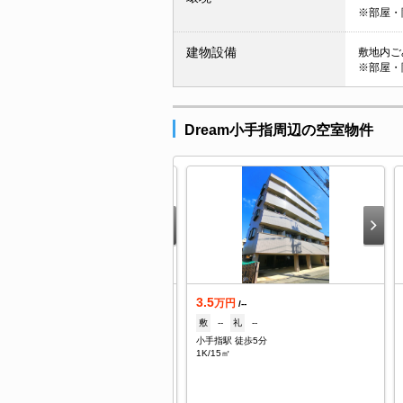
※部屋・
建物設備
敷地内ごみ
※部屋・
Dream小手指周辺の空室物件
3.5
借
万円
/--
敷
--
礼
--
万円
/1,000円
小手指駅 徒歩5分
1ヶ月
礼
--
1K/15㎡
手指駅 徒歩8分
K/43㎡