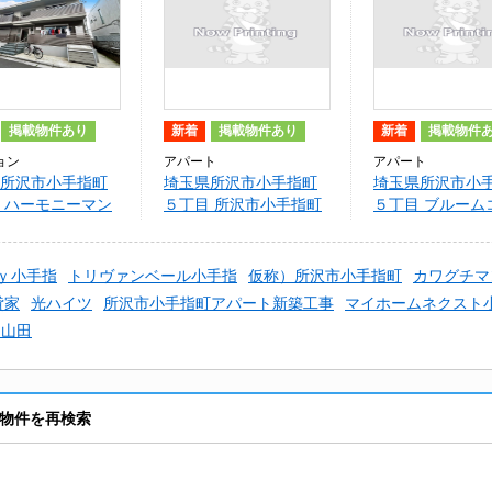
掲載物件あり
新着
掲載物件あり
新着
掲載物件
ョン
アパート
アパート
所沢市小手指町
埼玉県所沢市小手指町
埼玉県所沢市小
 ハーモニーマン
５丁目 所沢市小手指町
５丁目 ブルーム
小手指
アパート新築工事
ｔｙ小手指
トリヴァンベール小手指
仮称）所沢市小手指町
カワグチマ
貸家
光ハイツ
所沢市小手指町アパート新築工事
マイホームネクスト
ツ山田
貸物件を再検索