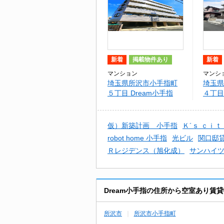
新着
掲載物件あり
新着
マンション
マンシ
埼玉県所沢市小手指町
埼玉県
５丁目 Dream小手指
４丁目
ション
仮）新築計画 小手指
Ｋ´ｓ ｃｉ
robot home 小手指
光ビル
関口邸
Ｒレジデンス（旭化成）
サンハイ
Dream小手指の住所から空室あり賃
所沢市
所沢市小手指町