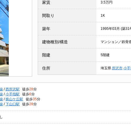
家賃
3.5万円
間取り
1K
築年
1995年03月 (築31
建物種別/構造
マンション／鉄骨
階建
5階建
住所
埼玉県
所沢市
小手
線
/
西所沢駅
徒歩
28
分
線
/
小手指駅
徒歩
6
分
線
/
狭山ケ丘駅
徒歩
35
分
線
/
下山口駅
徒歩
28
分
し