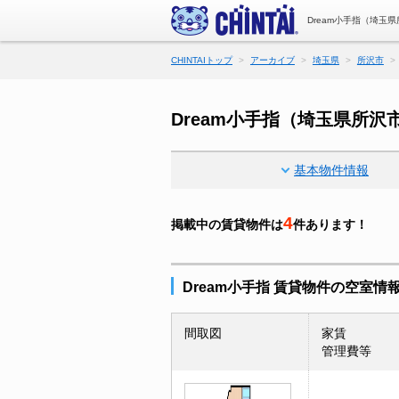
Dream小手指（埼玉
CHINTAIトップ
アーカイブ
埼玉県
所沢市
Dream小手指（埼玉県所
基本物件情報
4
掲載中の賃貸物件は
件あります！
Dream小手指 賃貸物件の空室情
間取図
家賃
管理費等