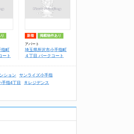
あり
新着
掲載物件あり
アパート
手指町
埼玉県所沢市小手指町
コート
４丁目 パークコート
ンション
サンライズ小手指
小手指4丁目
Ｒレジデンス