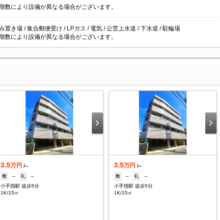
階数により設備が異なる場合がございます。
置き場 / 集合郵便受け / LPガス / 電気 / 公営上水道 / 下水道 / 駐輪場
階数により設備が異なる場合がございます。
3.5
3.5
万円
万円
/--
/--
敷
--
礼
--
敷
--
礼
--
小手指駅 徒歩5分
小手指駅 徒歩5分
1K/15㎡
1K/15㎡