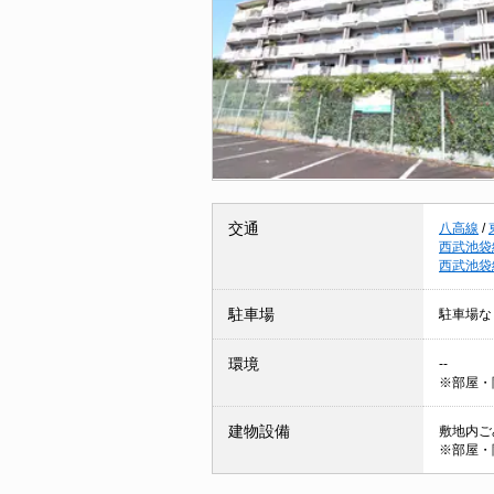
交通
八高線
/
西武池袋
西武池袋
駐車場
駐車場な
環境
--
※部屋・
建物設備
敷地内ごみ
※部屋・