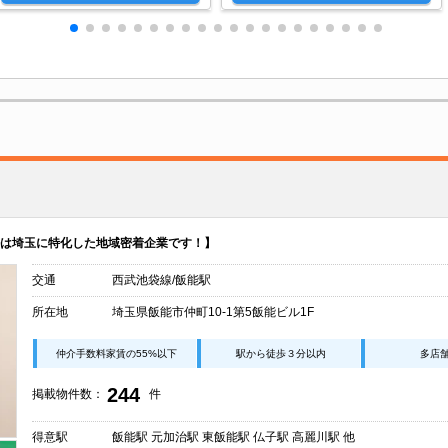
は埼玉に特化した地域密着企業です！】
交通
西武池袋線/飯能駅
所在地
埼玉県飯能市仲町10-1第5飯能ビル1F
仲介手数料家賃の55%以下
駅から徒歩３分以内
多店
244
掲載物件数：
件
得意駅
飯能駅 元加治駅 東飯能駅 仏子駅 高麗川駅 他