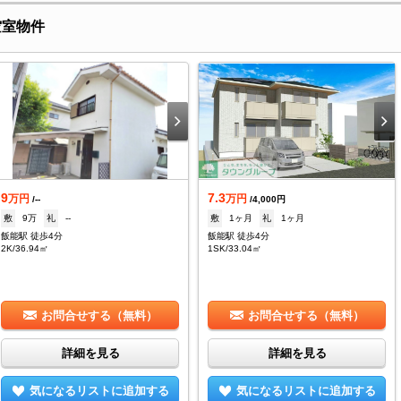
空室物件
9
7.3
万円
万円
/--
/4,000円
敷
9万
礼
--
敷
1ヶ月
礼
1ヶ月
飯能駅 徒歩4分
飯能駅 徒歩4分
2K/36.94㎡
1SK/33.04㎡
お問合せする（無料）
お問合せする（無料）
詳細を見る
詳細を見る
気になるリストに追加する
気になるリストに追加する