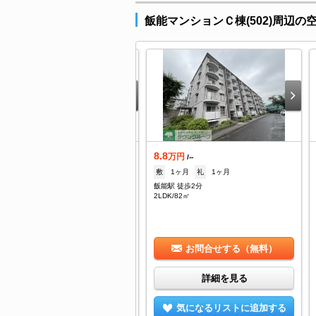
飯能マンションＣ棟(502)周辺の
.7
8.8
万円
万円
/5,000円
/--
7.7万
礼
--
敷
1ヶ月
礼
1ヶ月
能駅 徒歩3分
飯能駅 徒歩2分
DK/55㎡
2LDK/82㎡
お問合せする（無料）
お問合せする（無料）
詳細を見る
詳細を見る
気になるリストに追加する
気になるリストに追加する