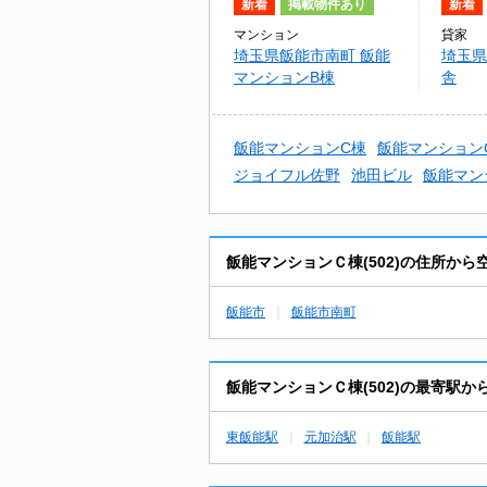
新着
掲載物件あり
新着
マンション
貸家
埼玉県飯能市南町 飯能
埼玉県
マンションB棟
舎
飯能マンションC棟
飯能マンションC棟
ジョイフル佐野
池田ビル
飯能マン
飯能マンションＣ棟(502)の住所か
飯能市
飯能市南町
飯能マンションＣ棟(502)の最寄駅
東飯能駅
元加治駅
飯能駅