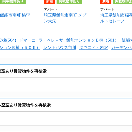
掲載物件あり
新着
掲載物件あり
新着
掲載物件
アパート
アパート
飯能市南町 桃李
埼玉県飯能市南町 メゾ
埼玉県飯能市稲荷
ン大栄
ルトセレーノ
(504)
ドマーニ
ラ・ベレ－ザ
飯能マンションＢ棟（501）
飯能
ションＢ棟（５０５）
レントハウス市川
タウニィ・岩沢
ガーデンハ
ら空室あり賃貸物件を再検索
から空室あり賃貸物件を再検索