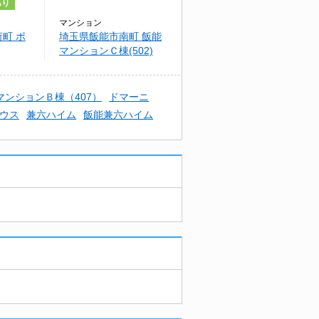
あり
マンション
町 ポ
埼玉県飯能市南町 飯能
マンションＣ棟(502)
マンションＢ棟（407）
ドマーニ
ウス
兼六ハイム
飯能兼六ハイム