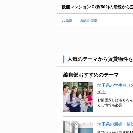
飯能マンションＣ棟(502)の沿線か
八高線
西武池袋線
人気のテーマから賃貸物件を
編集部おすすめのテーマ
埼玉県の学生向けの
イト
お部屋探しはもちろん
らし情報も必見
埼玉県の新築・築
建築中または完成後1