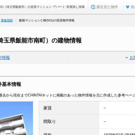
最近見た物件
気
02)（埼玉県飯能市）の賃貸マンション･アパート･部屋探し情報
東飯能駅
飯能マンションＣ棟(502)の賃貸物件情報
（埼玉県飯能市南町）の建物情報
件情報
お
物件基本情報
去から現在までCHINTAIネットに掲載のあった物件情報を元に作成した参考ペー
家賃
--
間取り
--