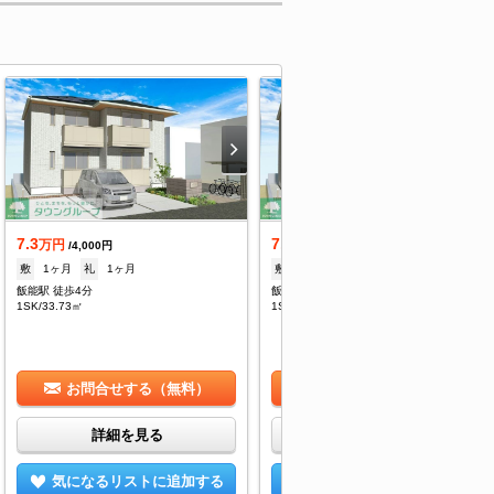
7.3
7.8
万円
万円
/4,000円
/4,000円
敷
1ヶ月
礼
1ヶ月
敷
1ヶ月
礼
1ヶ月
飯能駅 徒歩4分
飯能駅 徒歩4分
1SK/33.73㎡
1SK/33.04㎡
お問合せする（無料）
お問合せする（無料）
詳細を見る
詳細を見る
気になるリストに追加する
気になるリストに追加する