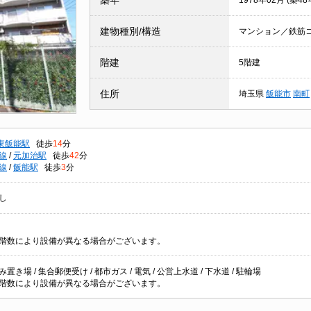
築年
1978年02月 (築48
建物種別/構造
マンション／鉄筋
階建
5階建
住所
埼玉県
飯能市
南町
東飯能駅
徒歩
14
分
線
/
元加治駅
徒歩
42
分
線
/
飯能駅
徒歩
3
分
し
階数により設備が異なる場合がございます。
置き場 / 集合郵便受け / 都市ガス / 電気 / 公営上水道 / 下水道 / 駐輪場
階数により設備が異なる場合がございます。