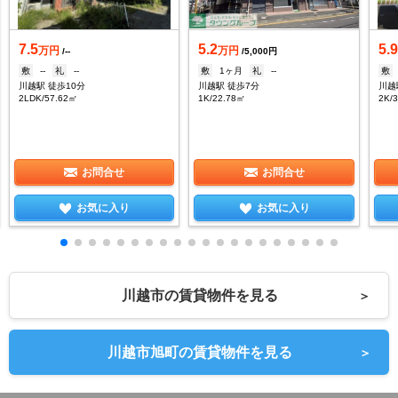
7.5
5.2
5.
万円
万円
/--
/5,000円
敷
--
礼
--
敷
1ヶ月
礼
--
敷
川越駅 徒歩10分
川越駅 徒歩7分
川越
2LDK/57.62㎡
1K/22.78㎡
2K/
お問合せ
お問合せ
お気に入り
お気に入り
川越市の賃貸物件を見る
＞
川越市旭町の賃貸物件を見る
＞