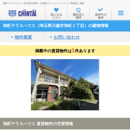
旭町テラスハウス（埼玉県川越市）の賃貸マンション･アパート･部屋探し情報
お部屋を探す
気になる
最近見た
保存中の
リスト
物件
条件
沿線・駅から
旭町テラスハウス（埼玉県川越市旭町１丁目）の建物情報
住所から
物件概要
お問い合わせ
家賃相場から
1
掲載中の賃貸物件は
通勤通学時間から
件あります
物件特集から
不動産会社から
TOP
旭町テラスハウス 賃貸物件の空室情報