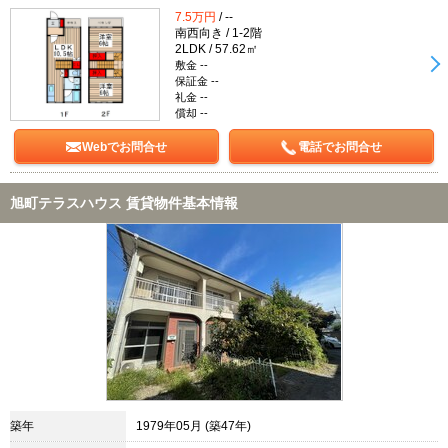
7.5万円
/ --
南西向き / 1-2階
2LDK / 57.62㎡
敷金 --
保証金 --
礼金 --
償却 --
Webでお問合せ
電話でお問合せ
旭町テラスハウス 賃貸物件基本情報
築年
1979年05月 (築47年)