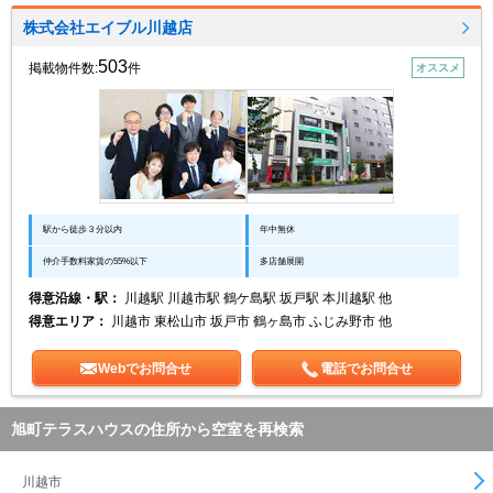
株式会社エイブル川越店
503
掲載物件数:
件
オススメ
駅から徒歩３分以内
年中無休
仲介手数料家賃の55%以下
多店舗展開
得意沿線・駅：
川越駅 川越市駅 鶴ケ島駅 坂戸駅 本川越駅 他
得意エリア：
川越市 東松山市 坂戸市 鶴ヶ島市 ふじみ野市 他
Webでお問合せ
電話でお問合せ
旭町テラスハウスの住所から空室を再検索
川越市