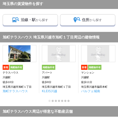
埼玉県の賃貸物件を探す
沿線・駅
住所
から探す
から探す
旭町テラスハウス 埼玉県川越市旭町１丁目周辺の建物情報
新着
掲載物件有
掲載物件有
新着
掲載物件有
テラスハウス
アパート
マンション
川越駅
川越駅
川越駅
徒歩10分
徒歩9分
徒歩11分
埼玉県川越市旭町１丁目
埼玉県川越市旭町１丁目
埼玉県川越市脇田本町
旭町テラスハウス
KLEIS川越
パルフェ城南
旭町テラスハウス周辺が得意な不動産店舗