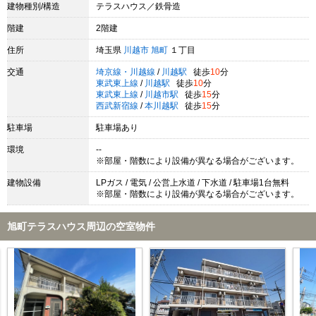
建物種別/構造
テラスハウス／鉄骨造
階建
2階建
住所
埼玉県
川越市
旭町
１丁目
交通
埼京線・川越線
/
川越駅
徒歩
10
分
東武東上線
/
川越駅
徒歩
10
分
東武東上線
/
川越市駅
徒歩
15
分
西武新宿線
/
本川越駅
徒歩
15
分
駐車場
駐車場あり
環境
--
※部屋・階数により設備が異なる場合がございます。
建物設備
LPガス / 電気 / 公営上水道 / 下水道 / 駐車場1台無料
※部屋・階数により設備が異なる場合がございます。
旭町テラスハウス周辺の空室物件