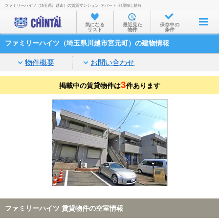
ファミリーハイツ（埼玉県川越市）の賃貸マンション･アパート･部屋探し情報
お部屋を探す
気になる
最近見た
保存中の
リスト
物件
条件
沿線・駅から
ファミリーハイツ（埼玉県川越市宮元町）の建物情報
住所から
物件概要
お問い合わせ
家賃相場から
3
掲載中の賃貸物件は
通勤通学時間から
件あります
物件特集から
不動産会社から
TOP
ファミリーハイツ 賃貸物件の空室情報