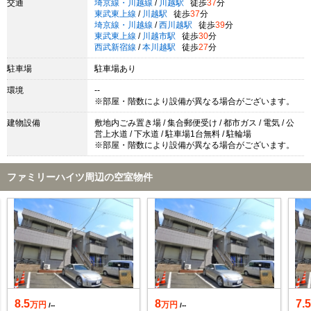
交通
埼京線・川越線
/
川越駅
徒歩
37
分
東武東上線
/
川越駅
徒歩
37
分
埼京線・川越線
/
西川越駅
徒歩
39
分
東武東上線
/
川越市駅
徒歩
30
分
西武新宿線
/
本川越駅
徒歩
27
分
駐車場
駐車場あり
環境
--
※部屋・階数により設備が異なる場合がございます。
建物設備
敷地内ごみ置き場 / 集合郵便受け / 都市ガス / 電気 / 公
営上水道 / 下水道 / 駐車場1台無料 / 駐輪場
※部屋・階数により設備が異なる場合がございます。
ファミリーハイツ周辺の空室物件
8.5
8
7.
万円
万円
/--
/--