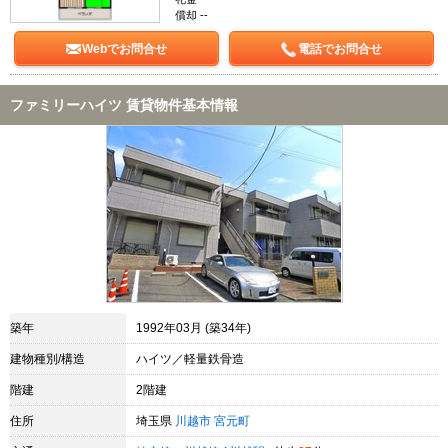
償却 --
Webでお問合せ
電話でお問合せ
ファミリーハイツ 賃貸物件基本情報
築年
1992年03月 (築34年)
建物種別/構造
ハイツ／軽量鉄骨造
階建
2階建
住所
埼玉県
川越市
宮元町