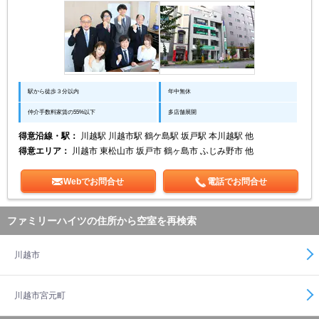
駅から徒歩３分以内
年中無休
仲介手数料家賃の55%以下
多店舗展開
得意沿線・駅：
川越駅 川越市駅 鶴ケ島駅 坂戸駅 本川越駅 他
得意エリア：
川越市 東松山市 坂戸市 鶴ヶ島市 ふじみ野市 他
Webでお問合せ
電話でお問合せ
ファミリーハイツの住所から空室を再検索
川越市
川越市宮元町