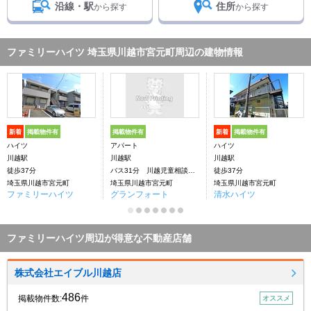
沿線・駅
住所
から探す
から探す
ファミリーハイツ 埼玉県川越市宮元町周辺の建物情報
新着
掲載物件有
掲載物件有
新着
掲載物件有
ハイツ
アパート
ハイツ
川越駅
川越駅
川越駅
徒歩37分
バス31分 川越児童相談所下車：停歩2分
徒歩37分
埼玉県川越市宮元町
埼玉県川越市宮元町
埼玉県川越市宮元町
ファミリーハイツ
グランフォート
清水ハイツ
ファミリーハイツ周辺が得意な不動産店舗
株式会社エイブル川越店
486
掲載物件数:
件
オススメ