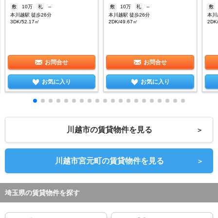
敷
10万
礼
--
敷
10万
礼
--
敷
本川越駅 徒歩26分
本川越駅 徒歩26分
本川
3DK/52.17㎡
2DK/49.67㎡
2DK
お問合せ
お問合せ
お気に入り
お気に入り
川越市の賃貸物件を見る
＞
川越市宮元町の賃貸物件を見る
＞
埼玉県の賃貸物件を探す