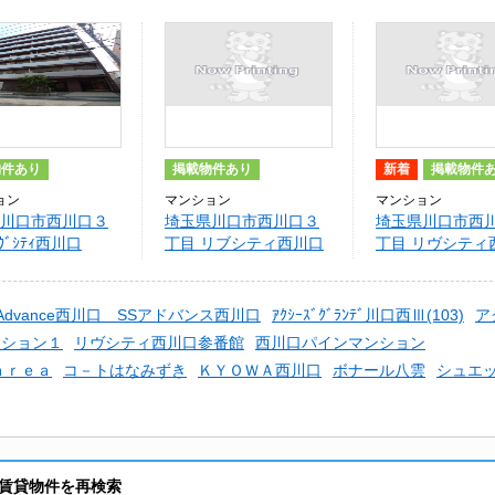
物件あり
掲載物件あり
新着
掲載物件
ョン
マンション
マンション
川口市西川口３
埼玉県川口市西川口３
埼玉県川口市西
ｳﾞｼﾃｨ西川口
丁目 リブシティ西川口
丁目 リヴシティ
）
(リヴシティニシ
チ)
.Advance西川口 SSアドバンス西川口
ｱｸｼｰｽﾞｸﾞﾗﾝﾃﾞ川口西Ⅲ(103)
ア
ンション１
リヴシティ西川口参番館
西川口パインマンション
ａｒｅａ
コ－トはなみずき
ＫＹＯＷＡ西川口
ボナール八雲
シュエ
賃貸物件を再検索