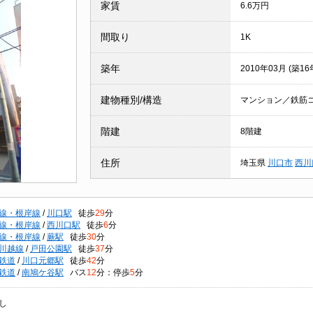
家賃
6.6万円
間取り
1K
築年
2010年03月 (築16
建物種別/構造
マンション／鉄筋
階建
8階建
住所
埼玉県
川口市
西川
線・根岸線
/
川口駅
徒歩
29
分
線・根岸線
/
西川口駅
徒歩
6
分
線・根岸線
/
蕨駅
徒歩
30
分
川越線
/
戸田公園駅
徒歩
37
分
鉄道
/
川口元郷駅
徒歩
42
分
鉄道
/
南鳩ケ谷駅
バス
12
分：停歩
5
分
し