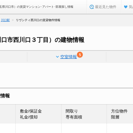
最近見た物件
気
玉県川口市）の賃貸マンション･アパート･部屋探し情報
川口駅
リヴシティ西川口の賃貸物件情報
川口市西川口３丁目）の建物情報
5
空室情報
室情報
敷金/保証金
間取り
方位物件
礼金/償却
専有面積
階層