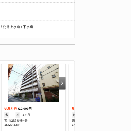
/ 公営上水道 / 下水道
6.6
6.6
万円
万円
/10,000円
/10,000円
敷
--
礼
1ヶ月
敷
--
礼
1ヶ月
西川口駅 徒歩4分
西川口駅 徒歩4分
1K/20.43㎡
1K/20.43㎡