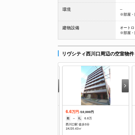
環境
--
※部屋・
建物設備
オートロッ
※部屋・
リヴシティ西川口周辺の空室物件
6.6
日の新着
万円
/10,000円
.5
敷
--
礼
6.6万
万円
/5,000円
西川口駅 徒歩3分
7.5万
礼
7.5万
1K/20.43㎡
川口駅 徒歩5分