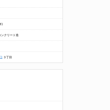
年)
コンクリート造
口
３丁目