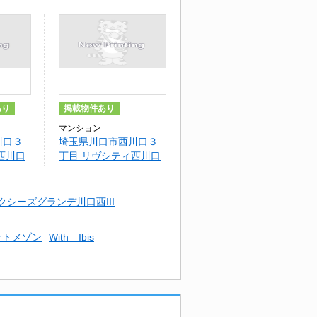
あり
掲載物件あり
マンション
川口３
埼玉県川口市西川口３
西川口
丁目 リヴシティ西川口
カワグ
五番館
クシーズグランデ川口西III
ットメゾン
With Ibis