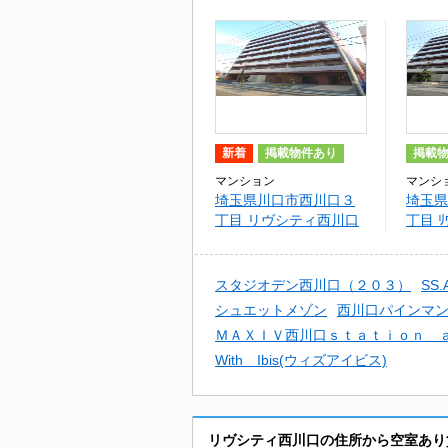
新着
掲載物件あり
掲載
マンション
マンシ
埼玉県川口市西川口３
埼玉県
丁目 リヴシティ西川口
丁目 ﾘ
（708
スタジオデン西川口（２０３）
SS
シュエットメゾン
西川口パインマ
ＭＡＸＩＶ西川口ｓｔａｔｉｏｎ 
With Ibis(ウィズアイビス)
リヴシティ西川口の住所から空室あり