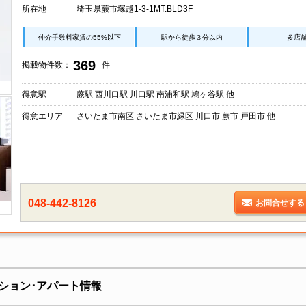
所在地
埼玉県蕨市塚越1-3-1MT.BLD3F
仲介手数料家賃の55%以下
駅から徒歩３分以内
多店
369
掲載物件数：
件
得意駅
蕨駅 西川口駅 川口駅 南浦和駅 鳩ヶ谷駅 他
得意エリア
さいたま市南区 さいたま市緑区 川口市 蕨市 戸田市 他
048-442-8126
お問合せする
ション･アパート情報