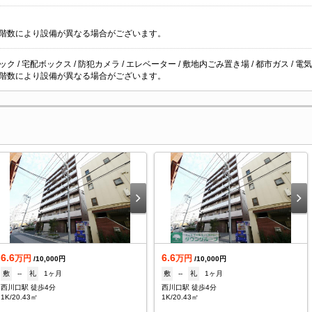
階数により設備が異なる場合がございます。
ク / 宅配ボックス / 防犯カメラ / エレベーター / 敷地内ごみ置き場 / 都市ガス / 電気 
階数により設備が異なる場合がございます。
6.6
6.6
万円
万円
/10,000円
/10,000円
敷
--
礼
1ヶ月
敷
--
礼
1ヶ月
西川口駅 徒歩4分
西川口駅 徒歩4分
1K/20.43㎡
1K/20.43㎡