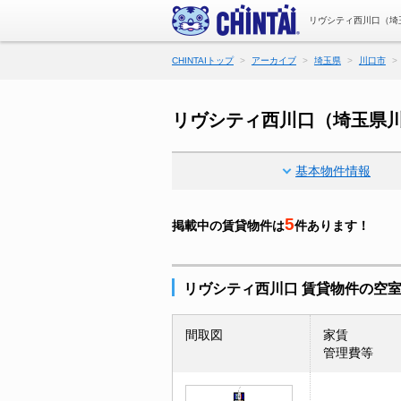
リヴシティ西川口（埼
CHINTAIトップ
アーカイブ
埼玉県
川口市
リヴシティ西川口（埼玉県
基本物件情報
5
掲載中の賃貸物件は
件あります！
リヴシティ西川口 賃貸物件の空
間取図
家賃
管理費等