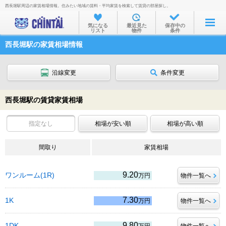
西長堀駅周辺の家賃相場情報。住みたい地域の賃料・平均家賃を検索して賃貸の部屋探し。
お部屋を探す
気になる
最近見た
保存中の
リスト
物件
条件
沿線・駅から
西長堀駅の家賃相場情報
住所から
家賃相場から
沿線変更
条件変更
通勤通学時間から
西長堀駅の賃貸家賃相場
物件特集から
指定なし
相場が安い順
相場が高い順
不動産会社から
間取り
TOP
家賃相場
9.20
ワンルーム(1R)
万円
物件一覧へ
7.30
1K
万円
物件一覧へ
9.80
1DK