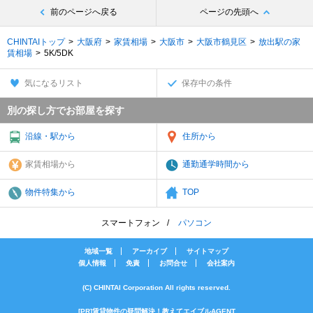
前のページへ戻る
ページの先頭へ
CHINTAIトップ
大阪府
家賃相場
大阪市
大阪市鶴見区
放出駅の家
賃相場
5K/5DK
気になるリスト
保存中の条件
別の探し方でお部屋を探す
沿線・駅から
住所から
家賃相場から
通勤通学時間から
物件特集から
TOP
スマートフォン
パソコン
地域一覧
アーカイブ
サイトマップ
個人情報
免責
お問合せ
会社案内
(C) CHINTAI Corporation All rights reserved.
[PR]賃貸物件の疑問解決！教えてエイブルAGENT