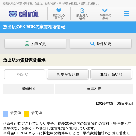
放出駅周辺の家賃相場情報。住みたい地域の賃料・平均家賃を検索して賃貸の部屋探し。
お部屋を探す
気になる
最近見た
保存中の
リスト
物件
条件
沿線・駅から
放出駅の5K/5DKの家賃相場情報
住所から
家賃相場から
沿線変更
条件変更
通勤通学時間から
放出駅の賃貸家賃相場
物件特集から
指定なし
相場が安い順
相場が高い順
不動産会社から
建物種別
TOP
家賃相場
[2026年08月08日更新]
最安値
最高値
※条件が指定されていない場合、徒歩20分以内の賃貸物件の賃料（管理費・駐
車場代などを除く）を集計し家賃相場を表示しています。
※現在CHINTAIネットに掲載中の物件をもとに、平均家賃相場を計算し算出し