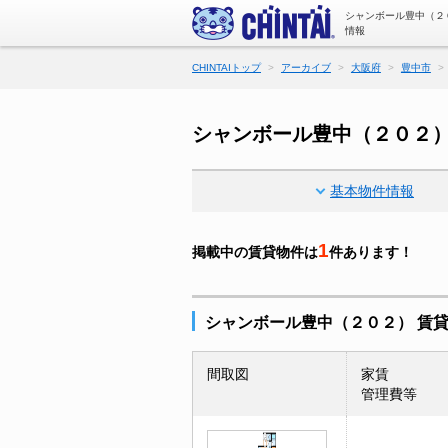
シャンボール豊中（２
情報
CHINTAIトップ
アーカイブ
大阪府
豊中市
シャンボール豊中（２０２
基本物件情報
1
掲載中の賃貸物件は
件あります！
シャンボール豊中（２０２） 賃
間取図
家賃
管理費等