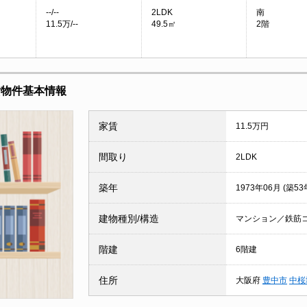
--/--
2LDK
南
11.5万/--
49.5㎡
2階
貸物件基本情報
家賃
11.5万円
間取り
2LDK
築年
1973年06月 (築53
建物種別/構造
マンション／鉄筋
階建
6階建
住所
大阪府
豊中市
中桜