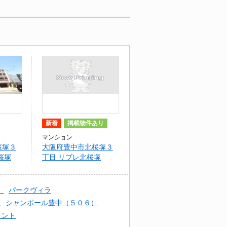
新着
掲載物件あり
マンション
桜塚３
大阪府豊中市北桜塚３
桜塚
丁目 リブレ北桜塚
）
パークヴィラ
室
シャンポール豊中（５０６）
メント