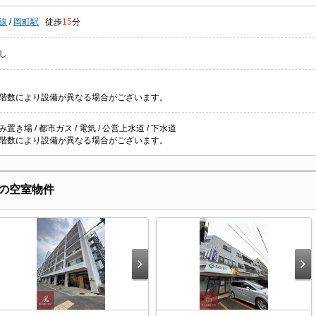
線
/
岡町駅
徒歩
15
分
し
階数により設備が異なる場合がございます。
置き場 / 都市ガス / 電気 / 公営上水道 / 下水道
階数により設備が異なる場合がございます。
の空室物件