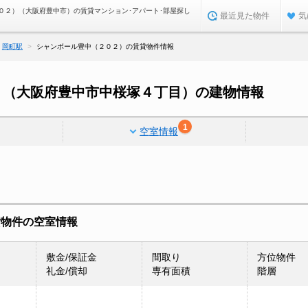
０２）（大阪府豊中市）の賃貸マンション･アパート･部屋探し
最近見た物件
気
岡町駅
シャンボール豊中（２０２）の賃貸物件情報
）（大阪府豊中市中桜塚４丁目）の建物情報
1
空室情報
貸物件の空室情報
敷金/保証金
間取り
方位物件
礼金/償却
専有面積
階層