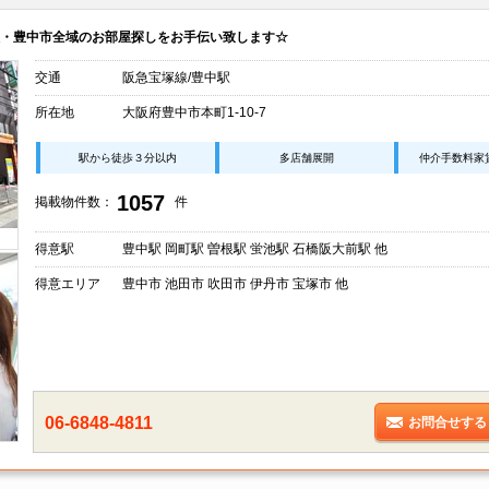
・豊中市全域のお部屋探しをお手伝い致します☆
交通
阪急宝塚線/豊中駅
所在地
大阪府豊中市本町1-10-7
駅から徒歩３分以内
多店舗展開
仲介手数料家
1057
掲載物件数：
件
得意駅
豊中駅 岡町駅 曽根駅 蛍池駅 石橋阪大前駅 他
得意エリア
豊中市 池田市 吹田市 伊丹市 宝塚市 他
06-6848-4811
お問合せする