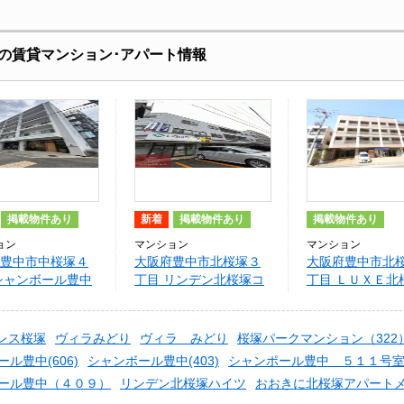
の賃貸マンション･アパート情報
掲載物件あり
新着
掲載物件あり
掲載物件あり
ョン
マンション
マンション
豊中市中桜塚４
大阪府豊中市北桜塚３
大阪府豊中市北
シャンボール豊中
丁目 リンデン北桜塚コ
丁目 ＬＵＸＥ北
ーポ
レス桜塚
ヴィラみどり
ヴィラ みどり
桜塚パークマンション（322
ル豊中(606)
シャンボール豊中(403)
シャンポール豊中 ５１１号
ール豊中（４０９）
リンデン北桜塚ハイツ
おおきに北桜塚アパート