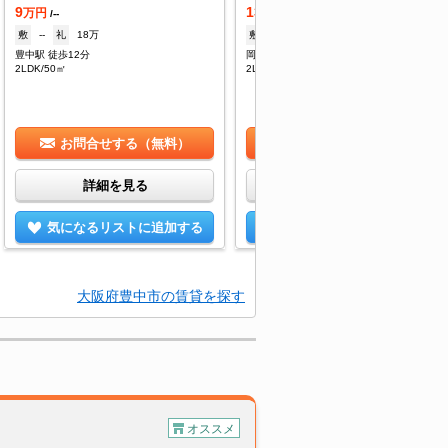
9
13.3
万円
万円
/--
/12,000円
敷
--
礼
18万
敷
10万
礼
13.4万
豊中駅 徒歩12分
岡町駅 徒歩10分
2LDK/50㎡
2LDK/56.16㎡
お問合せする（無料）
お問合せする（無料）
詳細を見る
詳細を見る
気になるリストに追加する
気になるリストに追加する
大阪府豊中市の賃貸を探す
オススメ