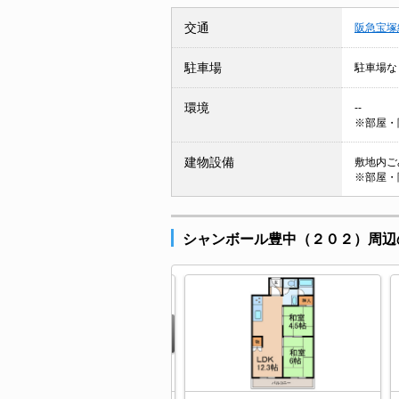
交通
阪急宝塚
駐車場
駐車場な
環境
--
※部屋・
建物設備
敷地内ごみ
※部屋・
シャンボール豊中（２０２）周辺