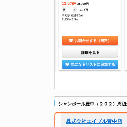
.3
11.5
万円
万円
/5,000円
/8,000円
--
礼
10万
敷
--
礼
11.5万
中駅 徒歩12分
岡町駅 徒歩15分
K/47㎡
2LDK/49.5㎡
お問合せする（無料）
お問合せする（無料）
詳細を見る
詳細を見る
気になるリストに追加する
気になるリストに追加する
シャンボール豊中（２０２）周辺
株式会社エイブル豊中店