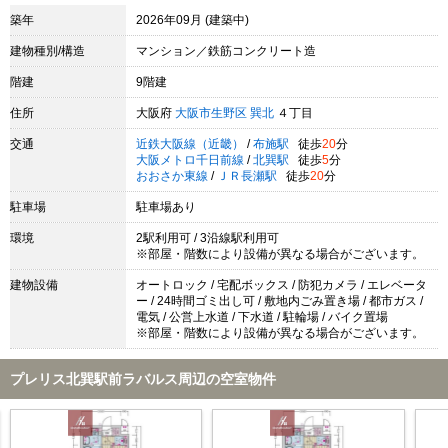
築年
2026年09月 (建築中)
建物種別/構造
マンション／鉄筋コンクリート造
階建
9階建
住所
大阪府
大阪市生野区
巽北
４丁目
交通
近鉄大阪線（近畿）
/
布施駅
徒歩
20
分
大阪メトロ千日前線
/
北巽駅
徒歩
5
分
おおさか東線
/
ＪＲ長瀬駅
徒歩
20
分
駐車場
駐車場あり
環境
2駅利用可 / 3沿線駅利用可
※部屋・階数により設備が異なる場合がございます。
建物設備
オートロック / 宅配ボックス / 防犯カメラ / エレベータ
ー / 24時間ゴミ出し可 / 敷地内ごみ置き場 / 都市ガス /
電気 / 公営上水道 / 下水道 / 駐輪場 / バイク置場
※部屋・階数により設備が異なる場合がございます。
プレリス北巽駅前ラバルス周辺の空室物件