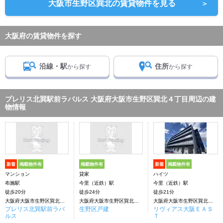
大阪市生野区巽北の賃貸物件を見る
＞
大阪府の賃貸物件を探す
沿線・駅
住所
から探す
から探す
プレリス北巽駅前ラバルス 大阪府大阪市生野区巽北４丁目周辺の建
物情報
新着
掲載物件有
掲載物件有
新着
掲載物件有
マンション
貸家
ハイツ
布施駅
今里（近鉄）駅
今里（近鉄）駅
徒歩20分
徒歩24分
徒歩21分
大阪府大阪市生野区巽北４丁目
大阪府大阪市生野区巽北４丁目
大阪府大阪市生野区巽北４丁目
プレリス北巽駅前ラバ
生野区戸建
リヴィアス大阪ＥＡＳ
ルス
Ｔ