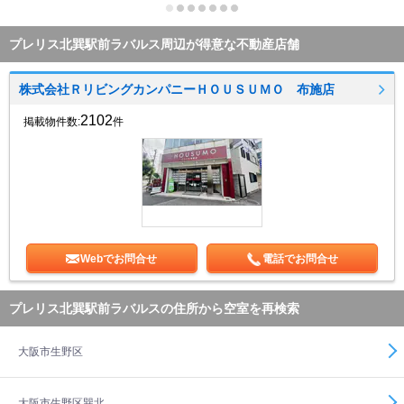
プレリス北巽駅前ラバルス周辺が得意な不動産店舗
株式会社ＲリビングカンパニーＨＯＵＳＵＭＯ 布施店
2102
掲載物件数:
件
Webでお問合せ
電話でお問合せ
プレリス北巽駅前ラバルスの住所から空室を再検索
大阪市生野区
大阪市生野区巽北