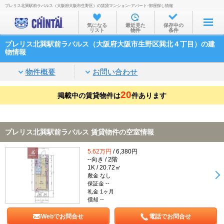
プレリス北巽駅前ラバルス（大阪府大阪市生野区）の賃貸マンション･アパート･部屋探し情報
お部屋を探す
気になる
最近見た
保存中の
リスト
物件
条件
沿線・駅から
プレリス北巽駅前ラバルス（大阪府大阪市生野区巽北４丁目）の建
住所から
物情報
家賃相場から
物件概要
お問い合わせ
通勤通学時間から
20
掲載中の賃貸物件は
件あります
物件特集から
不動産会社から
プレリス北巽駅前ラバルス 賃貸物件の空室情報
TOP
5.62万円
/ 6,380円
--向き / 2階
1K / 20.72㎡
敷金 なし
保証金 --
礼金 1ヶ月
償却 --
Webでお問合せ
電話でお問合せ