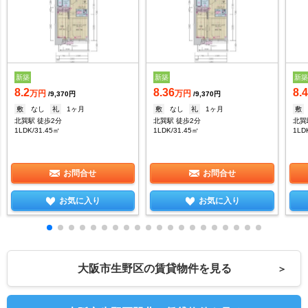
新築
新築
新
8.2
8.36
8.
万円
万円
/9,370円
/9,370円
敷
なし
礼
1ヶ月
敷
なし
礼
1ヶ月
敷
北巽駅 徒歩2分
北巽駅 徒歩2分
北巽
1LDK/31.45㎡
1LDK/31.45㎡
1LD
お問合せ
お問合せ
お気に入り
お気に入り
大阪市生野区の賃貸物件を見る
＞