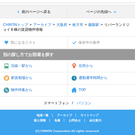
前のページへ戻る
ページの先頭へ
CHINTAIトップ
アーカイブ
大阪府
枚方市
藤阪駅
リバーランドジ
ョイＢ棟の賃貸物件情報
気になるリスト
保存中の条件
別の探し方でお部屋を探す
沿線・駅から
住所から
家賃相場から
通勤通学時間から
物件特集から
TOP
スマートフォン
パソコン
地域一覧
アーカイブ
サイトマップ
個人情報
免責
お問合せ
会社案内
(C) CHINTAI Corporation All rights reserved.