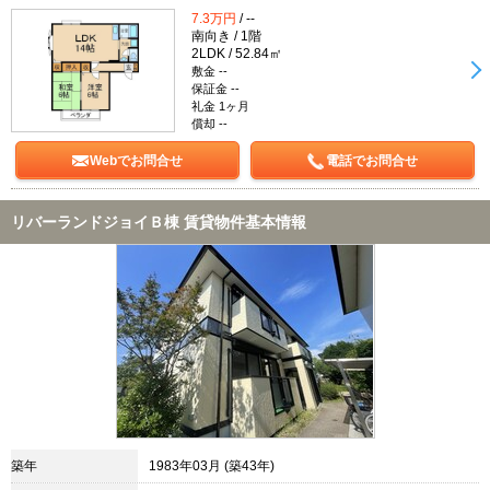
7.3万円
/ --
南向き / 1階
2LDK / 52.84㎡
敷金 --
保証金 --
礼金 1ヶ月
償却 --
Webでお問合せ
電話でお問合せ
リバーランドジョイＢ棟 賃貸物件基本情報
築年
1983年03月 (築43年)