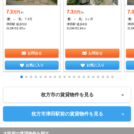
7.3
7.3
7.
万円
万円
/--
/--
敷
--
礼
7.3万
敷
--
礼
1ヶ月
敷
津田駅 徒歩5分
津田駅 徒歩6分
津田
2LDK/52.85㎡
2LDK/52.84㎡
2LD
お問合せ
お問合せ
お気に入り
お気に入り
枚方市の賃貸物件を見る
＞
枚方市津田駅前の賃貸物件を見る
＞
大阪府の賃貸物件を探す