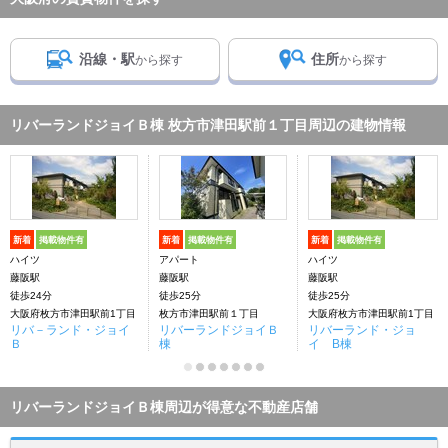
沿線・駅
住所
から探す
から探す
リバーランドジョイＢ棟 枚方市津田駅前１丁目周辺の建物情報
新着
掲載物件有
新着
掲載物件有
新着
掲載物件有
ハイツ
アパート
ハイツ
藤阪駅
藤阪駅
藤阪駅
徒歩24分
徒歩25分
徒歩25分
大阪府枚方市津田駅前1丁目
枚方市津田駅前１丁目
大阪府枚方市津田駅前1丁目
リバ－ランド・ジョイ
リバーランドジョイＢ
リバーランド・ジョ
Ｂ
棟
イ B棟
リバーランドジョイＢ棟周辺が得意な不動産店舗