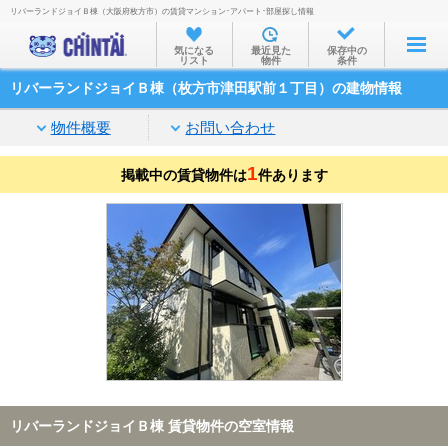
リバーランドジョイＢ棟（大阪府枚方市）の賃貸マンション･アパート･部屋探し情報
お部屋を探す
気になる
最近見た
保存中の
リスト
物件
条件
沿線・駅から
リバーランドジョイＢ棟（枚方市津田駅前１丁目）の建物情報
住所から
物件概要
お問い合わせ
家賃相場から
1
掲載中の賃貸物件は
通勤通学時間から
件あります
物件特集から
不動産会社から
TOP
リバーランドジョイＢ棟 賃貸物件の空室情報