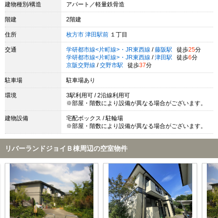
建物種別/構造
アパート／軽量鉄骨造
階建
2階建
住所
枚方市
津田駅前
１丁目
交通
学研都市線<片町線>・JR東西線
/
藤阪駅
徒歩
25
分
学研都市線<片町線>・JR東西線
/
津田駅
徒歩
6
分
京阪交野線
/
交野市駅
徒歩
37
分
駐車場
駐車場あり
環境
3駅利用可 / 2沿線利用可
※部屋・階数により設備が異なる場合がございます。
建物設備
宅配ボックス / 駐輪場
※部屋・階数により設備が異なる場合がございます。
リバーランドジョイＢ棟周辺の空室物件