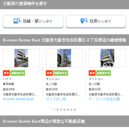
大阪府の賃貸物件を探す
沿線・駅
住所
から探す
から探す
D-room Sumie East 大阪府大阪市住吉区墨江４丁目周辺の建物情報
新着
掲載物件有
新着
掲載物件有
新着
掲載物件有
ハイツ
マンション
マンション
東羽衣駅
住ノ江駅
住ノ江駅
徒歩16分
徒歩13分
徒歩12分
大阪府大阪市住吉区墨江４丁目
大阪府大阪市住吉区墨江４丁目
大阪府大阪市住吉区墨江４丁目
D-room Sumie East
ヴィラ沢ノ町
デ・リード住吉公園
D-room Sumie East周辺が得意な不動産店舗