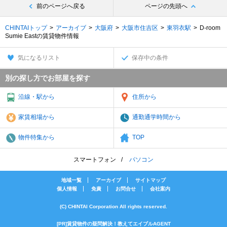
前のページへ戻る
ページの先頭へ
CHINTAIトップ
アーカイブ
大阪府
大阪市住吉区
東羽衣駅
D-room
Sumie Eastの賃貸物件情報
気になるリスト
保存中の条件
別の探し方でお部屋を探す
沿線・駅から
住所から
家賃相場から
通勤通学時間から
物件特集から
TOP
スマートフォン
パソコン
地域一覧
アーカイブ
サイトマップ
個人情報
免責
お問合せ
会社案内
(C) CHINTAI Corporation All rights reserved.
[PR]賃貸物件の疑問解決！教えてエイブルAGENT