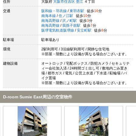
住所
大阪府
大阪市住吉区
墨江
４丁目
交通
阪和線・羽衣線
/
東羽衣駅
徒歩
16
分
南海本線
/
住ノ江駅
徒歩
10
分
南海高野線
/
沢ノ町駅
徒歩
3
分
南海高野線
/
我孫子前駅
徒歩
7
分
阪堺電気軌道阪堺線
/
安立町駅
徒歩
8
分
駐車場
駐車場あり
環境
2駅利用可 / 3沿線駅利用可 / 閑静な住宅地
※部屋・階数により設備が異なる場合がございます。
建物設備
オートロック / 宅配ボックス / 防犯カメラ / セキュリテ
ィー会社加入済 / 24時間ゴミ出し可 / 敷地内ごみ置き
場 / 都市ガス / 電気 / 公営上水道 / 下水道 / 駐輪場 / バ
イク置場
※部屋・階数により設備が異なる場合がございます。
D-room Sumie East周辺の空室物件