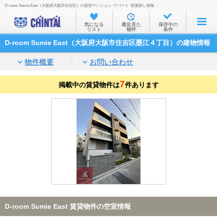
D-room Sumie East（大阪府大阪市住吉区）の賃貸マンション･アパート･部屋探し情報
お部屋を探す
気になる
最近見た
保存中の
リスト
物件
条件
沿線・駅から
D-room Sumie East（大阪府大阪市住吉区墨江４丁目）の建物情報
住所から
物件概要
お問い合わせ
家賃相場から
7
掲載中の賃貸物件は
通勤通学時間から
件あります
物件特集から
不動産会社から
TOP
D-room Sumie East 賃貸物件の空室情報