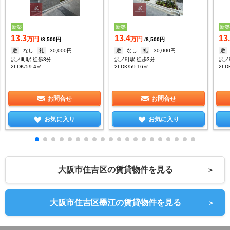
新築
新築
新
13.3
13.4
13
万円
万円
/8,500円
/8,500円
敷
なし
礼
30,000円
敷
なし
礼
30,000円
敷
沢ノ町駅 徒歩3分
沢ノ町駅 徒歩3分
沢ノ
2LDK/59.4㎡
2LDK/59.16㎡
2LD
お問合せ
お問合せ
お気に入り
お気に入り
大阪市住吉区の賃貸物件を見る
＞
大阪市住吉区墨江の賃貸物件を見る
＞