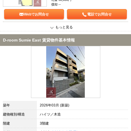
償却 --
Webでお問合せ
電話でお問合せ
もっと見る
D-room Sumie East 賃貸物件基本情報
築年
2026年03月 (新築)
建物種別/構造
ハイツ／木造
階建
3階建