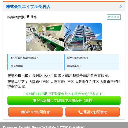
株式会社エイブル長居店
996
掲載物件数:
件
オススメ
仲介手数料家賃の55%以下
駅から徒歩３分以内
多店舗展開
開店10年以上
得意沿線・駅：
長居駅 あびこ駅 沢ノ町駅 我孫子前駅 住吉東駅 他
得意エリア：
大阪市住吉区 大阪市東住吉区 大阪市住之江区 大阪市平野区
堺市堺区 他
この物件はLINEで不動産会社へお問合せができます！
友だち追加してLINEでお問合せ（無料）
Webでお問合せ
電話でお問合せ
D-room Sumie Eastの住所から空室を再検索