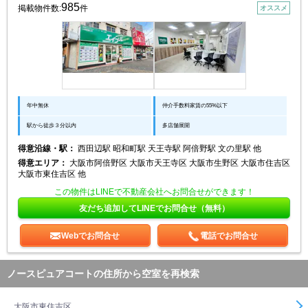
985
掲載物件数:
件
オススメ
年中無休
仲介手数料家賃の55%以下
駅から徒歩３分以内
多店舗展開
得意沿線・駅：
西田辺駅 昭和町駅 天王寺駅 阿倍野駅 文の里駅 他
得意エリア：
大阪市阿倍野区 大阪市天王寺区 大阪市生野区 大阪市住吉区
大阪市東住吉区 他
この物件はLINEで不動産会社へお問合せができます！
友だち追加してLINEでお問合せ（無料）
Webでお問合せ
電話でお問合せ
ノースピュアコートの住所から空室を再検索
大阪市東住吉区