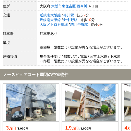
住所
大阪府
大阪市東住吉区
西今川
４丁目
交通
近鉄南大阪線
/
今川駅
徒歩
9
分
近鉄南大阪線
/
針中野駅
徒歩
10
分
大阪メトロ谷町線
/
駒川中野駅
徒歩
5
分
駐車場
駐車場あり
環境
--
※部屋・階数により設備が異なる場合がございます。
建物設備
集合郵便受け / 都市ガス / 電気 / 公営上水道 / 下水道
※部屋・階数により設備が異なる場合がございます。
ノースピュアコート周辺の空室物件
3
1.9
4
万円
万円
万
/3,000円
/3,000円