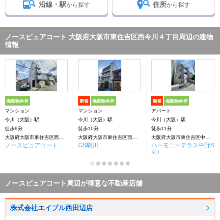
沿線・駅
住所
から探す
から探す
ノースピュアコート 大阪府大阪市東住吉区西今川４丁目周辺の建物
情報
掲載物件有
新着
掲載物件有
新着
掲載物件有
マンション
マンション
アパート
今川（大阪）駅
今川（大阪）駅
今川（大阪）駅
徒歩9分
徒歩10分
徒歩11分
大阪府大阪市東住吉区西今川４丁目
大阪府大阪市東住吉区西今川４丁目
大阪府大阪市東住吉区中野１丁目
ノースピュアコート
GS駒川
ハーモニーテラス中野S
KH
ノースピュアコート周辺が得意な不動産店舗
株式会社エイブル西田辺店