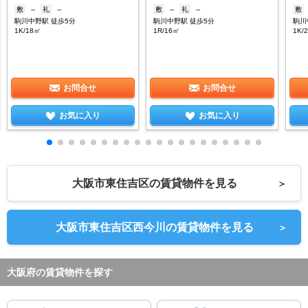
敷
--
礼
--
敷
--
礼
--
敷
駒川中野駅 徒歩5分
駒川中野駅 徒歩5分
駒川
1K/18㎡
1R/16㎡
1K/
お問合せ
お問合せ
お気に入り
お気に入り
大阪市東住吉区の賃貸物件を見る
＞
大阪市東住吉区西今川の賃貸物件を見る
＞
大阪府の賃貸物件を探す