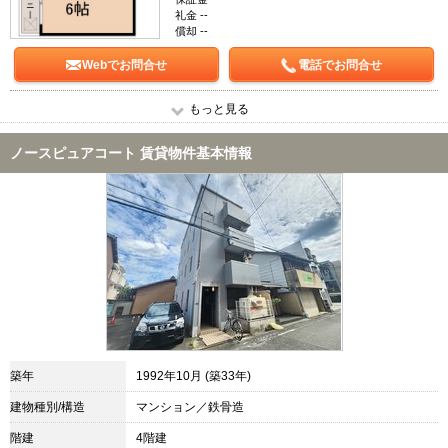
礼金 --
償却 --
Webでお問合せ
電話でお問合せ
もっと見る
ノースピュアコート 賃貸物件基本情報
築年
1992年10月 (築33年)
建物種別/構造
マンション／鉄骨造
階建
4階建