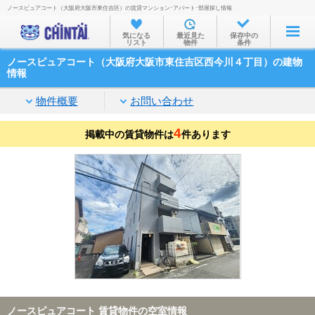
ノースピュアコート（大阪府大阪市東住吉区）の賃貸マンション･アパート･部屋探し情報
お部屋を探す
気になる
最近見た
保存中の
リスト
物件
条件
沿線・駅から
ノースピュアコート（大阪府大阪市東住吉区西今川４丁目）の建物
住所から
情報
家賃相場から
物件概要
お問い合わせ
通勤通学時間から
4
掲載中の賃貸物件は
件あります
物件特集から
不動産会社から
TOP
ノースピュアコート 賃貸物件の空室情報