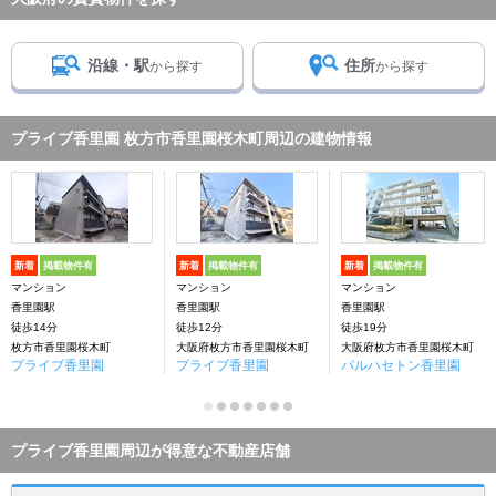
沿線・駅
住所
から探す
から探す
プライブ香里園 枚方市香里園桜木町周辺の建物情報
新着
掲載物件有
新着
掲載物件有
新着
掲載物件有
マンション
マンション
マンション
香里園駅
香里園駅
香里園駅
徒歩14分
徒歩12分
徒歩19分
枚方市香里園桜木町
大阪府枚方市香里園桜木町
大阪府枚方市香里園桜木町
プライブ香里園
プライブ香里園
パルハセトン香里園
プライブ香里園周辺が得意な不動産店舗