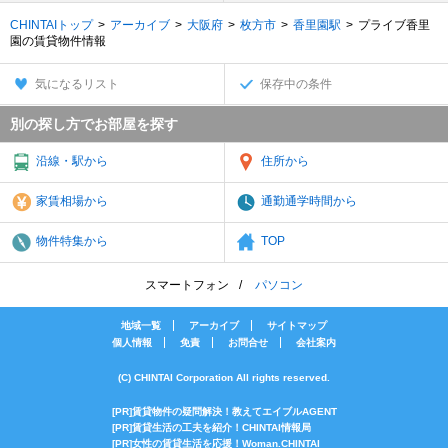
CHINTAIトップ
アーカイブ
大阪府
枚方市
香里園駅
プライブ香里
園の賃貸物件情報
気になるリスト
保存中の条件
別の探し方でお部屋を探す
沿線・駅から
住所から
家賃相場から
通勤通学時間から
物件特集から
TOP
スマートフォン
パソコン
地域一覧
アーカイブ
サイトマップ
個人情報
免責
お問合せ
会社案内
(C) CHINTAI Corporation All rights reserved.
[PR]賃貸物件の疑問解決！教えてエイブルAGENT
[PR]賃貸生活の工夫を紹介！CHINTAI情報局
[PR]女性の賃貸生活を応援！Woman.CHINTAI