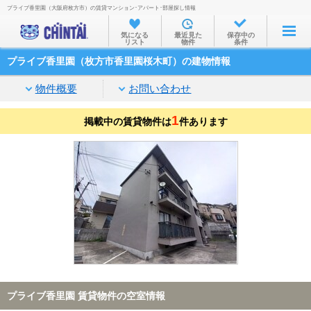
プライブ香里園（大阪府枚方市）の賃貸マンション･アパート･部屋探し情報
お部屋を探す
気になる
最近見た
保存中の
リスト
物件
条件
沿線・駅から
プライブ香里園（枚方市香里園桜木町）の建物情報
住所から
物件概要
お問い合わせ
家賃相場から
1
掲載中の賃貸物件は
通勤通学時間から
件あります
物件特集から
不動産会社から
TOP
プライブ香里園 賃貸物件の空室情報