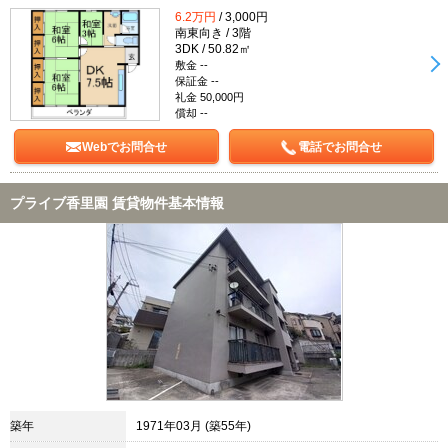
6.2万円
/ 3,000円
南東向き / 3階
3DK / 50.82㎡
敷金 --
保証金 --
礼金 50,000円
償却 --
Webでお問合せ
電話でお問合せ
プライブ香里園 賃貸物件基本情報
築年
1971年03月 (築55年)