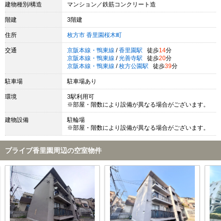
建物種別/構造
マンション／鉄筋コンクリート造
階建
3階建
住所
枚方市
香里園桜木町
交通
京阪本線・鴨東線
/
香里園駅
徒歩
14
分
京阪本線・鴨東線
/
光善寺駅
徒歩
20
分
京阪本線・鴨東線
/
枚方公園駅
徒歩
39
分
駐車場
駐車場あり
環境
3駅利用可
※部屋・階数により設備が異なる場合がございます。
建物設備
駐輪場
※部屋・階数により設備が異なる場合がございます。
プライブ香里園周辺の空室物件