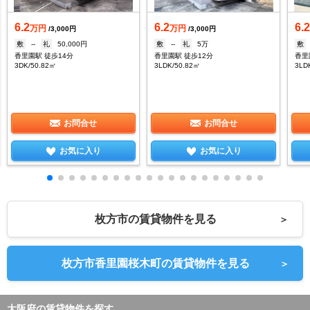
6.2
6.2
6.
万円
万円
/3,000円
/3,000円
敷
--
礼
50,000円
敷
--
礼
5万
敷
香里園駅 徒歩14分
香里園駅 徒歩12分
香里
3DK/50.82㎡
3LDK/50.82㎡
3LD
お問合せ
お問合せ
お気に入り
お気に入り
枚方市の賃貸物件を見る
＞
枚方市香里園桜木町の賃貸物件を見る
＞
大阪府の賃貸物件を探す