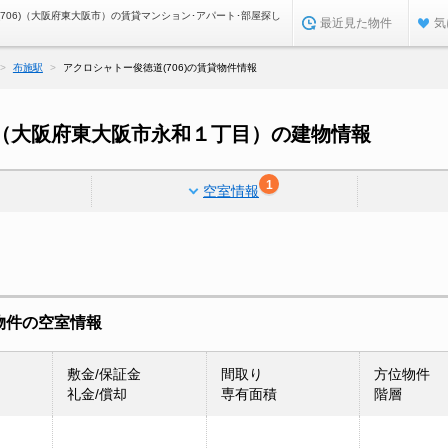
706)（大阪府東大阪市）の賃貸マンション･アパート･部屋探し
最近見た物件
気
布施駅
アクロシャトー俊徳道(706)の賃貸物件情報
6)（大阪府東大阪市永和１丁目）の建物情報
1
空室情報
貸物件の空室情報
敷金/保証金
間取り
方位物件
礼金/償却
専有面積
階層