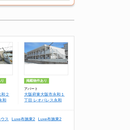
あり
掲載物件あり
アパート
永和２
大阪府東大阪市永和１
永和
丁目 レオパレス永和
ハウス
Luxe布施東2
Luxe布施東2