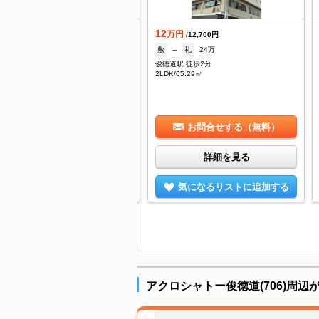
.5
12
万円
万円
/2,000円
/12,700円
--
礼
--
敷
--
礼
24万
Ｒ俊徳道駅 徒歩4分
俊徳道駅 徒歩2分
/15.46㎡
2LDK/65.29㎡
お問合せする（無料）
お問合せする（無料）
詳細を見る
詳細を見る
気になるリストに追加する
気になるリストに追加する
アクロシャトー俊徳道(706)周