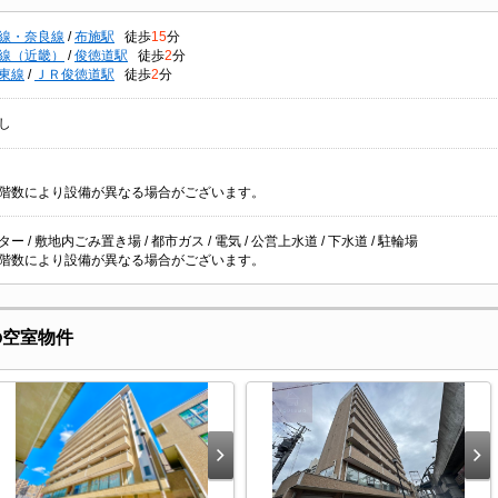
線・奈良線
/
布施駅
徒歩
15
分
線（近畿）
/
俊徳道駅
徒歩
2
分
東線
/
ＪＲ俊徳道駅
徒歩
2
分
し
階数により設備が異なる場合がございます。
ー / 敷地内ごみ置き場 / 都市ガス / 電気 / 公営上水道 / 下水道 / 駐輪場
階数により設備が異なる場合がございます。
の空室物件