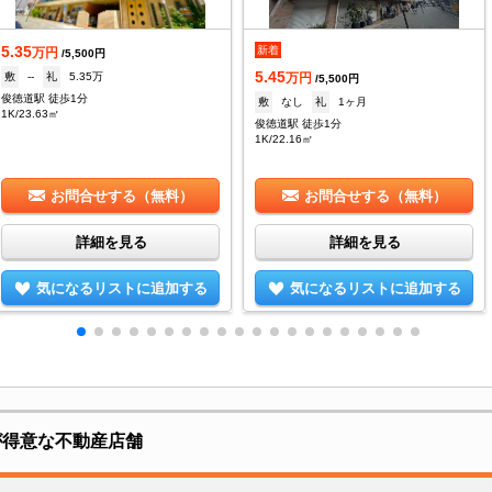
5.35
新着
万円
/5,500円
5.45
敷
--
礼
5.35万
万円
/5,500円
俊徳道駅 徒歩1分
敷
なし
礼
1ヶ月
1K/23.63㎡
俊徳道駅 徒歩1分
1K/22.16㎡
お問合せする（無料）
お問合せする（無料）
詳細を見る
詳細を見る
気になるリストに追加する
気になるリストに追加する
辺が得意な不動産店舗