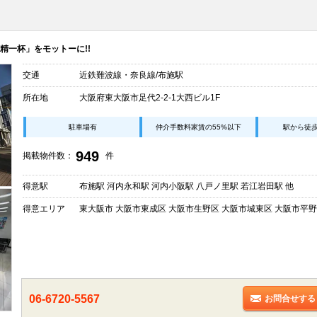
精一杯」をモットーに!!
交通
近鉄難波線・奈良線/布施駅
所在地
大阪府東大阪市足代2-2-1大西ビル1F
駐車場有
仲介手数料家賃の55%以下
駅から徒
949
掲載物件数：
件
得意駅
布施駅 河内永和駅 河内小阪駅 八戸ノ里駅 若江岩田駅 他
得意エリア
東大阪市 大阪市東成区 大阪市生野区 大阪市城東区 大阪市平野
06-6720-5567
お問合せする