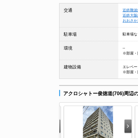
交通
近鉄難波
近鉄大阪
おおさか
駐車場
駐車場な
環境
--
※部屋・
建物設備
エレベータ
※部屋・
アクロシャトー俊徳道(706)周辺