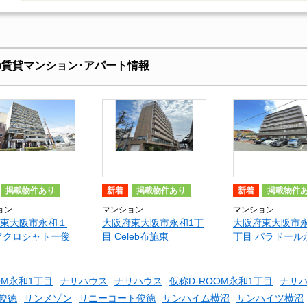
辺の賃貸マンション･アパート情報
掲載物件あり
新着
掲載物件あり
新着
掲載物件
ョン
マンション
マンション
東大阪市永和１
大阪府東大阪市永和1丁
大阪府東大阪市
アクロシャトー俊
目 Celeb布施東
丁目 パラドール
OM永和1丁目
ナサハウス
ナサハウス
仮称D-ROOM永和1丁目
ナサ
俊徳
サンメゾン
サニーコート俊徳
サンハイム横沼
サンハイツ横沼