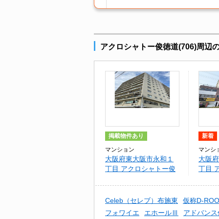
アクロシャトー俊徳道(706)周
掲載物件あり
新着
マンション
マンシ
大阪府東大阪市永和１
大阪府
丁目 アクロシャトー俊
丁目 
徳道(706)
徳道
Celeb（セレブ）布施東
仮称D-RO
フォワイエ
エホールⅢ
アドバンス