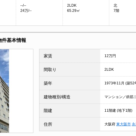
--/--
2LDK
北
24万/--
65.29㎡
7階
貸物件基本情報
家賃
12万円
間取り
2LDK
築年
1973年11月 (築52
建物種別/構造
マンション／鉄筋
階建
11階建 (地下1階)
住所
大阪府
東大阪市
永