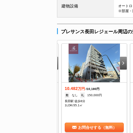
建物設備
オートロッ
※部屋・
プレサンス長田レジェール周辺の
.7
10.482
万円
万円
/4,800円
/10,180円
なし
礼
80,000円
敷
なし
礼
150,000円
田駅 徒歩8分
長田駅 徒歩8分
DK/34.71㎡
1LDK/35.1㎡
お問合せする（無料）
お問合せする（無料）