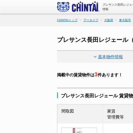
プレサンス長田レジェ
情報
CHINTAIトップ
アーカイブ
大阪府
東大阪市
プレサンス長田レジェール
基本物件情報
3
掲載中の賃貸物件は
件あります！
プレサンス長田レジェール 賃貸
間取図
家賃
管理費等