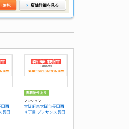
店舗詳細を見る
（無料）
掲載物件あり
マンション
長田西
大阪府東大阪市長田西
ス長田
４丁目 プレサンス長田
レジェール(503)