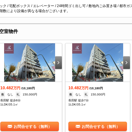
ク / 宅配ボックス / エレベーター / 24時間ゴミ出し可 / 敷地内ごみ置き場 / 都市ガス /
階数により設備が異なる場合がございます。
空室物件
10.482
10.482
万円
万円
/10,180円
/10,180円
敷
なし
礼
150,000円
敷
なし
礼
150,000円
長田駅 徒歩8分
長田駅 徒歩7分
1LDK/35.1㎡
1LDK/35.1㎡
お問合せする（無料）
お問合せする（無料）