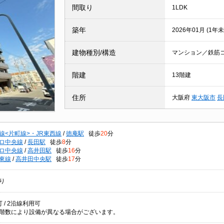
間取り
1LDK
築年
2026年01月 (1年未
建物種別/構造
マンション／鉄筋
階建
13階建
住所
大阪府
東大阪市
長
線<片町線>・JR東西線
/
徳庵駅
徒歩
20
分
ロ中央線
/
長田駅
徒歩
8
分
ロ中央線
/
高井田駅
徒歩
16
分
東線
/
高井田中央駅
徒歩
17
分
り
 / 2沿線利用可
階数により設備が異なる場合がございます。