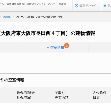
ール（大阪府東大阪市）の賃貸マンション･アパート･部屋探し
最近見た物件
気
徳庵駅
プレサンス長田レジェールの賃貸物件情報
（大阪府東大阪市長田西４丁目）の建物情報
3
空室情報
物件の空室情報
敷金/保証金
間取り
方位物件
礼金/償却
専有面積
階層