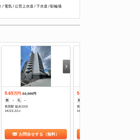
 電気 / 公営上水道 / 下水道 / 駐輪場
5.65
5.74
万円
万円
/10,000円
/10,000円
敷
--
礼
--
敷
--
礼
--
長田駅 徒歩10分
長田駅 徒歩10分
1K/23.22㎡
1K/23.22㎡
お問合せする（無料）
お問合せする（無料）