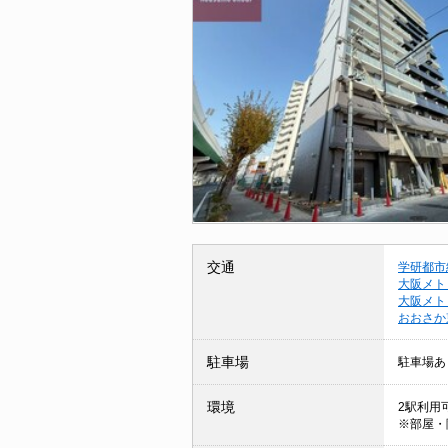
交通
学研都市
大阪メト
大阪メト
おおさか
駐車場
駐車場あ
環境
2駅利用可
※部屋・