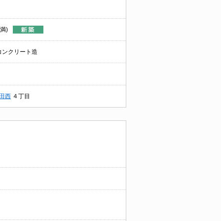
満)
コンクリート造
田西
４丁目