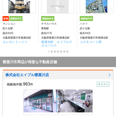
新着
掲載物件有
掲載物件有
掲載物件有
マンション
テラスハウス
ハイツ
忍ケ丘駅
萱島駅
忍ケ丘駅
徒歩33分
徒歩27分
徒歩34分
大阪府寝屋川市堀溝北町
大阪府寝屋川市堀溝北町
大阪府寝屋川市堀溝北町
エレガントハイツ
堀溝北町 エイブルテ
コスモコート西
ラスハウス
寝屋川市周辺が得意な不動産店舗
株式会社エイブル寝屋川店
963
掲載物件数:
件
オススメ