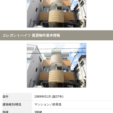
エレガントハイツ 賃貸物件基本情報
築年
1989年01月 (築37年)
建物種別/構造
マンション／鉄骨造
階建
3階建