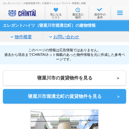
エレガントハイツ（大阪府寝屋川市）の賃貸マンション･アパート･部屋探し情報
お部屋を探す
気になる
最近見た
保存中の
リスト
物件
条件
沿線・駅から
エレガントハイツ（寝屋川市堀溝北町）の建物情報
住所から
物件概要
お問い合わせ
家賃相場から
通勤通学時間から
このページの情報は広告情報ではありません。
過去から現在までCHINTAIネット掲載のあった物件情報を元に作成した参考ペ
ージです。
物件特集から
不動産会社から
寝屋川市の賃貸物件を見る
＞
TOP
寝屋川市堀溝北町の賃貸物件を見る
＞