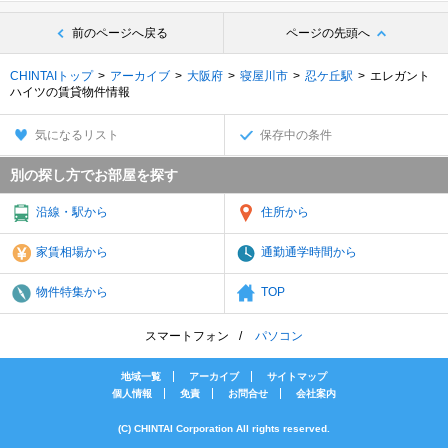
前のページへ戻る
ページの先頭へ
CHINTAIトップ
アーカイブ
大阪府
寝屋川市
忍ケ丘駅
エレガント
ハイツの賃貸物件情報
気になるリスト
保存中の条件
別の探し方でお部屋を探す
沿線・駅から
住所から
家賃相場から
通勤通学時間から
物件特集から
TOP
スマートフォン
パソコン
地域一覧
アーカイブ
サイトマップ
個人情報
免責
お問合せ
会社案内
(C) CHINTAI Corporation All rights reserved.