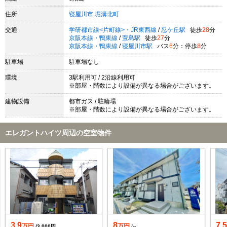
住所
寝屋川市
堀溝北町
交通
学研都市線<片町線>・JR東西線
/
忍ケ丘駅
徒歩
28
分
京阪本線・鴨東線
/
萱島駅
徒歩
27
分
京阪本線・鴨東線
/
寝屋川市駅
バス
6
分：停歩
8
分
駐車場
駐車場なし
環境
3駅利用可 / 2沿線利用可
※部屋・階数により設備が異なる場合がございます。
建物設備
都市ガス / 駐輪場
※部屋・階数により設備が異なる場合がございます。
エレガントハイツ周辺の空室物件
3.9
8
7.
万円
万円
/3,000円
/--