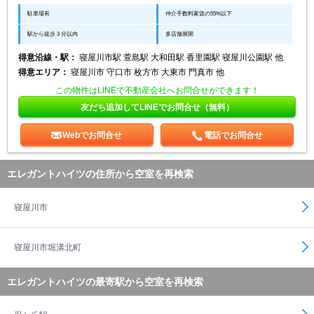
駐車場有
仲介手数料家賃の55%以下
駅から徒歩３分以内
多店舗展開
得意沿線・駅：
寝屋川市駅 萱島駅 大和田駅 香里園駅 寝屋川公園駅 他
得意エリア：
寝屋川市 守口市 枚方市 大東市 門真市 他
この物件はLINEで不動産会社へお問合せができます！
友だち追加してLINEでお問合せ（無料）
Webでお問合せ
電話でお問合せ
エレガントハイツの住所から空室を再検索
寝屋川市
寝屋川市堀溝北町
エレガントハイツの最寄駅から空室を再検索