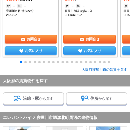
敷
--
礼
--
敷
--
礼
--
敷
寝屋川市駅 徒歩22分
寝屋川市駅 徒歩22分
2K/28㎡
2LDK/63.2㎡
2DK
お問合せ
お問合せ
お気に入り
お気に入り
大阪府寝屋川市の賃貸を探す
大阪府の賃貸物件を探す
沿線・駅
住所
から探す
から探す
エレガントハイツ 寝屋川市堀溝北町周辺の建物情報