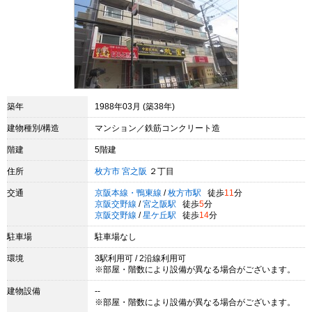
築年
1988年03月 (築38年)
建物種別/構造
マンション／鉄筋コンクリート造
階建
5階建
住所
枚方市
宮之阪
２丁目
交通
京阪本線・鴨東線
/
枚方市駅
徒歩
11
分
京阪交野線
/
宮之阪駅
徒歩
5
分
京阪交野線
/
星ケ丘駅
徒歩
14
分
駐車場
駐車場なし
環境
3駅利用可 / 2沿線利用可
※部屋・階数により設備が異なる場合がございます。
建物設備
--
※部屋・階数により設備が異なる場合がございます。