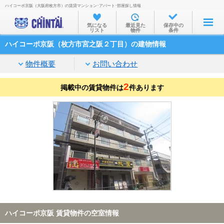
ハイコーポ京阪（大阪府枚方市）の賃貸マンション･アパート･部屋探し情報
お部屋を探す
気になる
最近見た
保存中の
リスト
物件
条件
沿線・駅から
ハイコーポ京阪（枚方市宮之阪２丁目）の建物情報
住所から
物件概要
お問い合わせ
家賃相場から
2
掲載中の賃貸物件は
通勤通学時間から
件あります
物件特集から
不動産会社から
TOP
ハイコーポ京阪 賃貸物件の空室情報