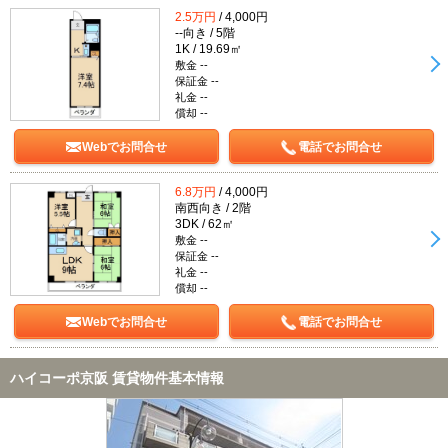
2.5万円
/ 4,000円
--向き / 5階
1K / 19.69㎡
敷金 --
保証金 --
礼金 --
償却 --
Webでお問合せ
電話でお問合せ
6.8万円
/ 4,000円
南西向き / 2階
3DK / 62㎡
敷金 --
保証金 --
礼金 --
償却 --
Webでお問合せ
電話でお問合せ
ハイコーポ京阪 賃貸物件基本情報