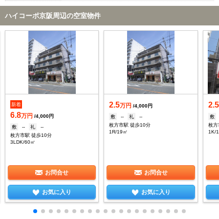
ハイコーポ京阪周辺の空室物件
2.5
2.
新着
万円
/4,000円
6.8
万円
/4,000円
敷
--
礼
--
敷
枚方市駅 徒歩10分
枚方
敷
--
礼
--
1R/19㎡
1K/
枚方市駅 徒歩10分
3LDK/60㎡
お問合せ
お問合せ
お気に入り
お気に入り