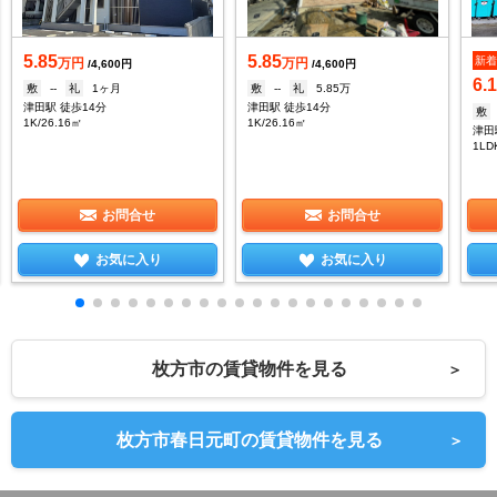
5.85
5.85
新
万円
万円
/4,600円
/4,600円
6.
敷
--
礼
1ヶ月
敷
--
礼
5.85万
津田駅 徒歩14分
津田駅 徒歩14分
敷
1K/26.16㎡
1K/26.16㎡
津田
1LD
お問合せ
お問合せ
お気に入り
お気に入り
枚方市の賃貸物件を見る
＞
枚方市春日元町の賃貸物件を見る
＞