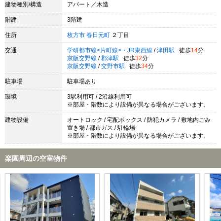
建物種別/構造
アパート／木造
階建
3階建
住所
枚方市
春日元町
２丁目
交通
学研都市線<片町線>・JR東西線
/
津田駅
徒歩
14
分
京阪交野線
/
郡津駅
徒歩
32
分
京阪交野線
/
交野市駅
徒歩
34
分
駐車場
駐車場あり
環境
3駅利用可 / 2沿線利用可
※部屋・階数により設備が異なる場合がございます。
建物設備
オートロック / 宅配ボックス / 防犯カメラ / 敷地内ごみ
置き場 / 都市ガス / 駐輪場
※部屋・階数により設備が異なる場合がございます。
楽園周辺の空室物件