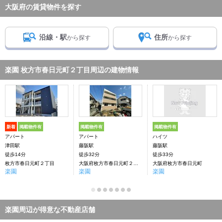
大阪府の賃貸物件を探す
沿線・駅
住所
から探す
から探す
楽園 枚方市春日元町２丁目周辺の建物情報
新着
掲載物件有
掲載物件有
掲載物件有
アパート
アパート
ハイツ
津田駅
藤阪駅
藤阪駅
徒歩14分
徒歩32分
徒歩33分
枚方市春日元町２丁目
大阪府枚方市春日元町２丁目
大阪府枚方市春日元町
楽園
楽園
楽園
楽園周辺が得意な不動産店舗