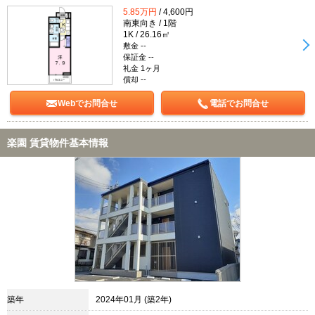
5.85万円
/ 4,600円
南東向き / 1階
1K / 26.16㎡
敷金 --
保証金 --
礼金 1ヶ月
償却 --
Webでお問合せ
電話でお問合せ
楽園 賃貸物件基本情報
築年
2024年01月 (築2年)