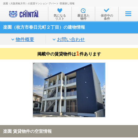
楽園（大阪府枚方市）の賃貸マンション･アパート･部屋探し情報
お部屋を探す
気になる
最近見た
保存中の
リスト
物件
条件
沿線・駅から
楽園（枚方市春日元町２丁目）の建物情報
住所から
物件概要
お問い合わせ
家賃相場から
1
掲載中の賃貸物件は
通勤通学時間から
件あります
物件特集から
不動産会社から
TOP
楽園 賃貸物件の空室情報