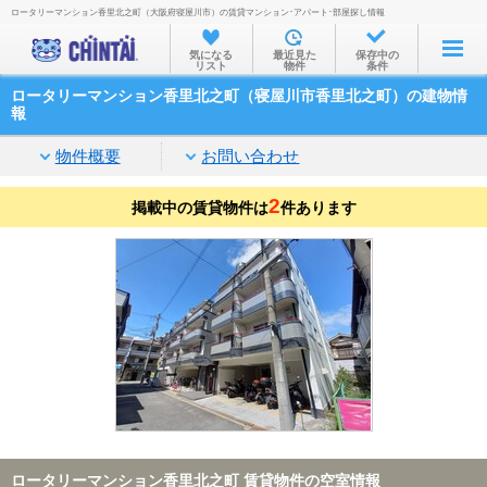
ロータリーマンション香里北之町（大阪府寝屋川市）の賃貸マンション･アパート･部屋探し情報
お部屋を探す
気になる
最近見た
保存中の
リスト
物件
条件
沿線・駅から
ロータリーマンション香里北之町（寝屋川市香里北之町）の建物情
住所から
報
家賃相場から
物件概要
お問い合わせ
通勤通学時間から
2
掲載中の賃貸物件は
件あります
物件特集から
不動産会社から
TOP
ロータリーマンション香里北之町 賃貸物件の空室情報