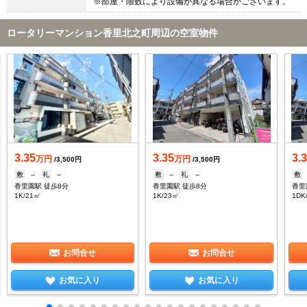
※部屋・階数により設備が異なる場合がございます。
ロータリーマンション香里北之町周辺の空室物件
3.35
3.35
3.
万円
万円
/3,500円
/3,500円
敷
--
礼
--
敷
--
礼
--
敷
香里園駅 徒歩8分
香里園駅 徒歩8分
香里
1K/21㎡
1K/23㎡
1DK
お問合せ
お問合せ
お気に入り
お気に入り