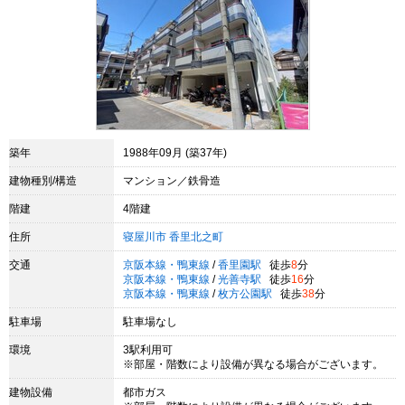
築年
1988年09月 (築37年)
建物種別/構造
マンション／鉄骨造
階建
4階建
住所
寝屋川市
香里北之町
交通
京阪本線・鴨東線
/
香里園駅
徒歩
8
分
京阪本線・鴨東線
/
光善寺駅
徒歩
16
分
京阪本線・鴨東線
/
枚方公園駅
徒歩
38
分
駐車場
駐車場なし
環境
3駅利用可
※部屋・階数により設備が異なる場合がございます。
建物設備
都市ガス