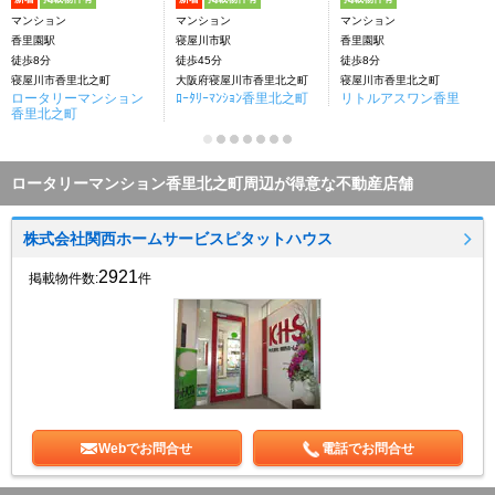
マンション
マンション
マンション
香里園駅
寝屋川市駅
香里園駅
徒歩8分
徒歩45分
徒歩8分
寝屋川市香里北之町
大阪府寝屋川市香里北之町
寝屋川市香里北之町
ロータリーマンション
ﾛｰﾀﾘｰﾏﾝｼｮﾝ香里北之町
リトルアスワン香里
香里北之町
ロータリーマンション香里北之町周辺が得意な不動産店舗
株式会社関西ホームサービスピタットハウス
2921
掲載物件数:
件
Webでお問合せ
電話でお問合せ