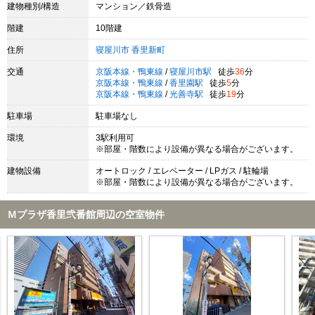
建物種別/構造
マンション／鉄骨造
階建
10階建
住所
寝屋川市
香里新町
交通
京阪本線・鴨東線
/
寝屋川市駅
徒歩
36
分
京阪本線・鴨東線
/
香里園駅
徒歩
5
分
京阪本線・鴨東線
/
光善寺駅
徒歩
19
分
駐車場
駐車場なし
環境
3駅利用可
※部屋・階数により設備が異なる場合がございます。
建物設備
オートロック / エレベーター / LPガス / 駐輪場
※部屋・階数により設備が異なる場合がございます。
Ｍプラザ香里弐番館周辺の空室物件