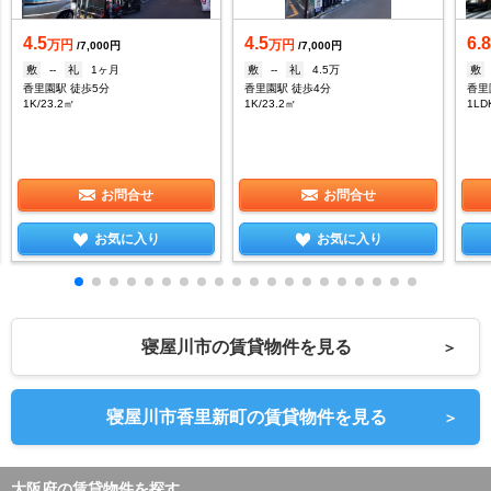
4.5
4.5
6.
万円
万円
/7,000円
/7,000円
敷
--
礼
1ヶ月
敷
--
礼
4.5万
敷
香里園駅 徒歩5分
香里園駅 徒歩4分
香里
1K/23.2㎡
1K/23.2㎡
1LD
お問合せ
お問合せ
お気に入り
お気に入り
寝屋川市の賃貸物件を見る
＞
寝屋川市香里新町の賃貸物件を見る
＞
大阪府の賃貸物件を探す