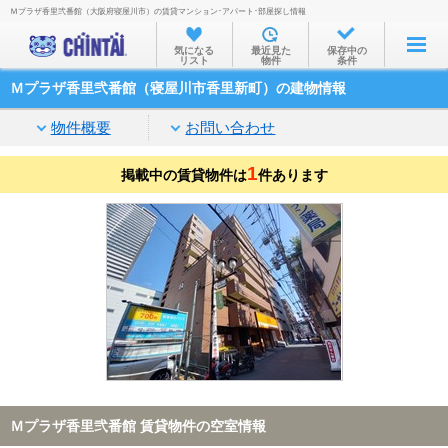
Ｍプラザ香里弐番館（大阪府寝屋川市）の賃貸マンション･アパート･部屋探し情報
お部屋を探す
気になる
最近見た
保存中の
リスト
物件
条件
沿線・駅から
Ｍプラザ香里弐番館（寝屋川市香里新町）の建物情報
住所から
物件概要
お問い合わせ
家賃相場から
1
掲載中の賃貸物件は
通勤通学時間から
件あります
物件特集から
不動産会社から
TOP
Ｍプラザ香里弐番館 賃貸物件の空室情報