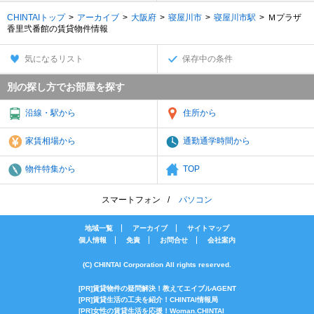
CHINTAIトップ
アーカイブ
大阪府
寝屋川市
寝屋川市駅
Ｍプラザ
香里弐番館の賃貸物件情報
気になるリスト
保存中の条件
別の探し方でお部屋を探す
沿線・駅から
住所から
家賃相場から
通勤通学時間から
物件特集から
TOP
スマートフォン
パソコン
地域一覧
アーカイブ
サイトマップ
個人情報
免責
お問合せ
会社案内
(C) CHINTAI Corporation All rights reserved.
[PR]賃貸物件の疑問解決！教えてエイブルAGENT
[PR]賃貸生活の工夫を紹介！CHINTAI情報局
[PR]女性の賃貸生活を応援！Woman.CHINTAI