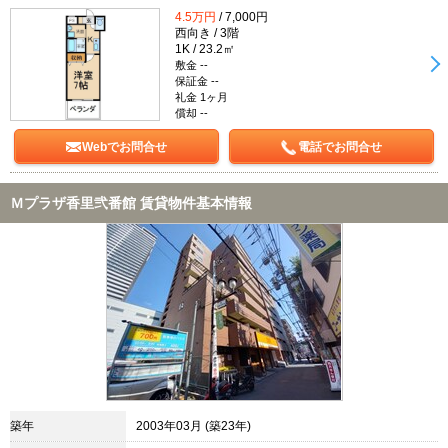
4.5万円
/ 7,000円
西向き / 3階
1K / 23.2㎡
敷金 --
保証金 --
礼金 1ヶ月
償却 --
Webでお問合せ
電話でお問合せ
Ｍプラザ香里弐番館 賃貸物件基本情報
築年
2003年03月 (築23年)