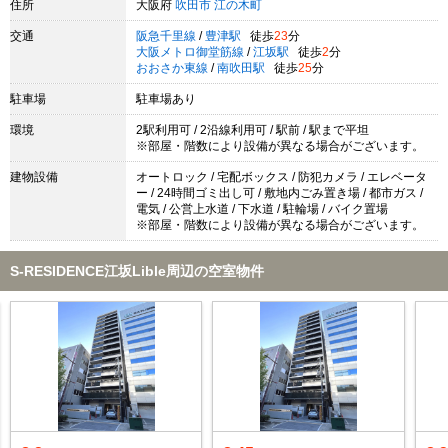
住所
大阪府
吹田市
江の木町
交通
阪急千里線
/
豊津駅
徒歩
23
分
大阪メトロ御堂筋線
/
江坂駅
徒歩
2
分
おおさか東線
/
南吹田駅
徒歩
25
分
駐車場
駐車場あり
環境
2駅利用可 / 2沿線利用可 / 駅前 / 駅まで平坦
※部屋・階数により設備が異なる場合がございます。
建物設備
オートロック / 宅配ボックス / 防犯カメラ / エレベータ
ー / 24時間ゴミ出し可 / 敷地内ごみ置き場 / 都市ガス /
電気 / 公営上水道 / 下水道 / 駐輪場 / バイク置場
※部屋・階数により設備が異なる場合がございます。
S-RESIDENCE江坂Lible周辺の空室物件