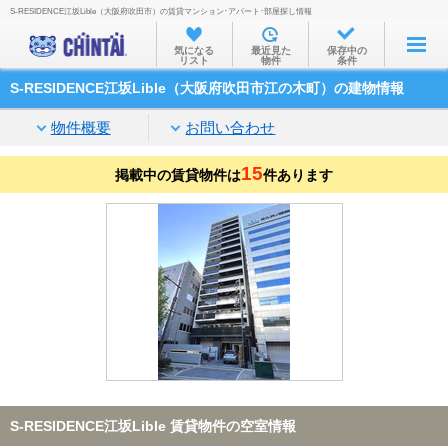
S-RESIDENCE江坂Lible（大阪府吹田市）の賃貸マンション･アパート･部屋探し情報
お部屋を探す
気になる
最近見た
保存中の
リスト
物件
条件
沿線・駅から
S-RESIDENCE江坂Lible（大阪府吹田市江の木町）の建物情報
住所から
物件概要
お問い合わせ
家賃相場から
15
掲載中の賃貸物件は
通勤通学時間から
件あります
物件特集から
不動産会社から
TOP
S-RESIDENCE江坂Lible 賃貸物件の空室情報