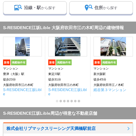
沿線・駅
住所
から探す
から探す
S-RESIDENCE江坂Lible 大阪府吹田市江の木町周辺の建物情報
新着
掲載物件有
新着
掲載物件有
新着
掲載物件有
マンション
マンション
マンション
豊津（大阪）駅
東淀川駅
新大阪駅
徒歩23分
徒歩31分
徒歩45分
大阪府吹田市江の木町
大阪府吹田市江の木町
大阪府吹田市江ノ木町
S-RESIDENCE江坂Libl
S-RESIDENCE江坂Libl
紙谷第３マンション
e
e
S-RESIDENCE江坂Lible周辺が得意な不動産店舗
株式会社リブマックスリーシング天満橋駅前店