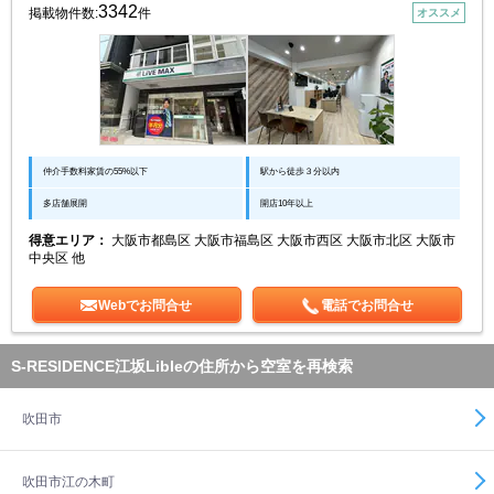
3342
掲載物件数:
件
オススメ
仲介手数料家賃の55%以下
駅から徒歩３分以内
多店舗展開
開店10年以上
得意エリア：
大阪市都島区 大阪市福島区 大阪市西区 大阪市北区 大阪市
中央区 他
Webでお問合せ
電話でお問合せ
S-RESIDENCE江坂Libleの住所から空室を再検索
吹田市
吹田市江の木町