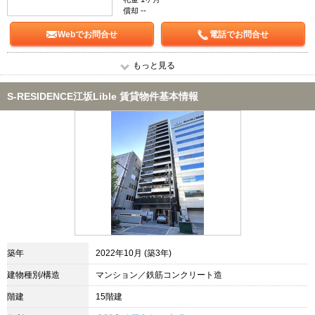
償却 --
Webでお問合せ
電話でお問合せ
もっと見る
S-RESIDENCE江坂Lible 賃貸物件基本情報
築年
2022年10月 (築3年)
建物種別/構造
マンション／鉄筋コンクリート造
階建
15階建