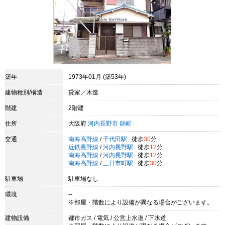
築年
1973年01月 (築53年)
建物種別/構造
貸家／木造
階建
2階建
住所
大阪府
河内長野市
錦町
交通
南海高野線
/
千代田駅
徒歩
30
分
近鉄長野線
/
河内長野駅
徒歩
12
分
南海高野線
/
河内長野駅
徒歩
12
分
南海高野線
/
三日市町駅
徒歩
30
分
駐車場
駐車場なし
環境
--
※部屋・階数により設備が異なる場合がございます。
建物設備
都市ガス / 電気 / 公営上水道 / 下水道