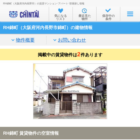
RH錦町（大阪府河内長野市）の賃貸マンション･アパート･部屋探し情報
お部屋を探す
気になる
最近見た
保存中の
リスト
物件
条件
沿線・駅から
RH錦町（大阪府河内長野市錦町）の建物情報
住所から
物件概要
お問い合わせ
家賃相場から
2
掲載中の賃貸物件は
通勤通学時間から
件あります
物件特集から
不動産会社から
TOP
RH錦町 賃貸物件の空室情報