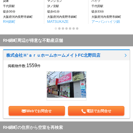
貸家
マンション
ハイツ
千代田駅
汐ノ宮駅
千代田駅
徒歩30分
徒歩41分
徒歩33分
大阪府河内長野市錦町
大阪府河内長野市錦町
大阪府河内長野市錦町
RH錦町
MATSUKAZE
アーバンハイツ錦
RH錦町周辺が得意な不動産店舗
株式会社Ｈ’ａｒｕホームホームメイトFC北野田店
1559
掲載物件数:
件
Webでお問合せ
電話でお問合せ
RH錦町の住所から空室を再検索