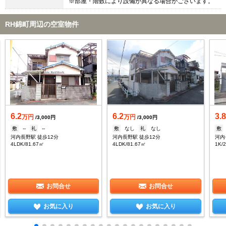
※部屋・階数により設備が異なる場合がございます。
RH錦町周辺の空室物件
6.2
6.2
3.
万円
万円
/3,000円
/3,000円
敷
--
礼
--
敷
なし
礼
なし
敷
河内長野駅 徒歩12分
河内長野駅 徒歩12分
河内
4LDK/81.67㎡
4LDK/81.67㎡
1K/
お問合せ
お問合せ
お気に入り
お気に入り