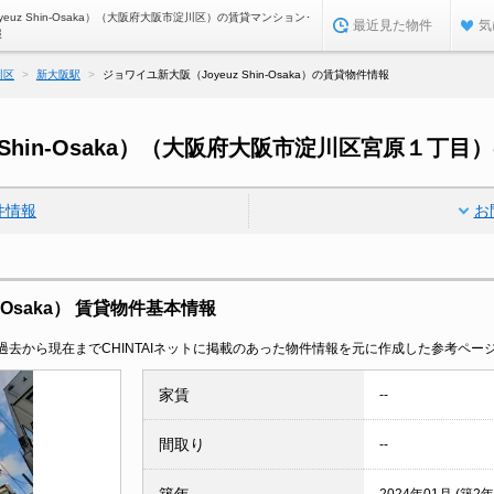
euz Shin-Osaka）（大阪府大阪市淀川区）の賃貸マンション･
最近見た物件
気
報
川区
新大阪駅
ジョワイユ新大阪（Joyeuz Shin-Osaka）の賃貸物件情報
 Shin-Osaka）（大阪府大阪市淀川区宮原１丁目
件情報
お
n-Osaka） 賃貸物件基本情報
去から現在までCHINTAIネットに掲載のあった物件情報を元に作成した参考ペー
家賃
--
間取り
--