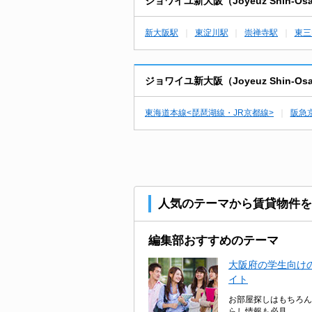
ジョワイユ新大阪（Joyeuz Shin
新大阪駅
東淀川駅
崇禅寺駅
東三
ジョワイユ新大阪（Joyeuz Shin
東海道本線<琵琶湖線・JR京都線>
阪急
人気のテーマから賃貸物件を
編集部おすすめのテーマ
大阪府の学生向けの
イト
お部屋探しはもちろん
らし情報も必見