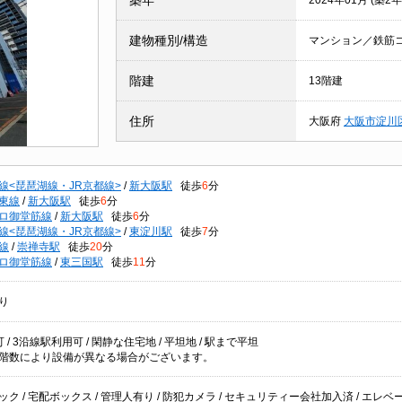
築年
2024年01月 (築2年
建物種別/構造
マンション／鉄筋
階建
13階建
住所
大阪府
大阪市淀川
線<琵琶湖線・JR京都線>
/
新大阪駅
徒歩
6
分
東線
/
新大阪駅
徒歩
6
分
ロ御堂筋線
/
新大阪駅
徒歩
6
分
線<琵琶湖線・JR京都線>
/
東淀川駅
徒歩
7
分
線
/
崇禅寺駅
徒歩
20
分
ロ御堂筋線
/
東三国駅
徒歩
11
分
り
 / 3沿線駅利用可 / 閑静な住宅地 / 平坦地 / 駅まで平坦
階数により設備が異なる場合がございます。
ク / 宅配ボックス / 管理人有り / 防犯カメラ / セキュリティー会社加入済 / エレベー