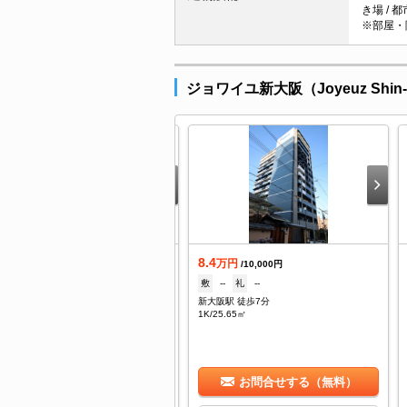
き場 / 都
※部屋・
ジョワイユ新大阪（Joyeuz Shi
.2
8.4
万円
万円
/10,000円
/10,000円
--
礼
1ヶ月
敷
--
礼
--
大阪駅 徒歩7分
新大阪駅 徒歩7分
/24.94㎡
1K/25.65㎡
お問合せする（無料）
お問合せする（無料）