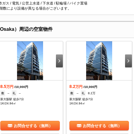
市ガス / 電気 / 公営上水道 / 下水道 / 駐輪場 / バイク置場
階数により設備が異なる場合がございます。
n-Osaka）周辺の空室物件
8.5
8.2
万円
万円
/10,000円
/10,000円
敷
--
礼
--
敷
--
礼
8.2万
新大阪駅 徒歩7分
新大阪駅 徒歩7分
1K/24.94㎡
1K/24.94㎡
お問合せする（無料）
お問合せする（無料）