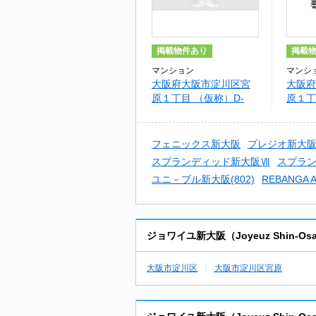
掲載物件あり
掲載
マンション
マンシ
大阪府大阪市淀川区宮
大阪府
原１丁目 （仮称）D-
原１丁
ROOM淀川区宮原プロ
ROO
ジェクト
ジェク
フェニックス新大阪
プレジオ新大阪
スプランディッド新大阪Ⅶ
スプラ
ユニ－ブル新大阪(802)
REBANGA A
ジョワイユ新大阪（Joyeuz Shin
大阪市淀川区
大阪市淀川区宮原