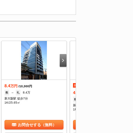
8.4
新着
万円
/10,000円
4.3
敷
--
礼
8.4万
万円
/10,000円
新大阪駅 徒歩7分
敷
なし
礼
なし
1K/25.65㎡
新大阪駅 徒歩9分
1R/17.56㎡
お問合せする（無料）
お問合せする（無料）