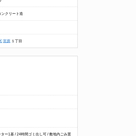
)
コンクリート造
区
宮原
１丁目
ター1基 / 24時間ゴミ出し可 / 敷地内ごみ置