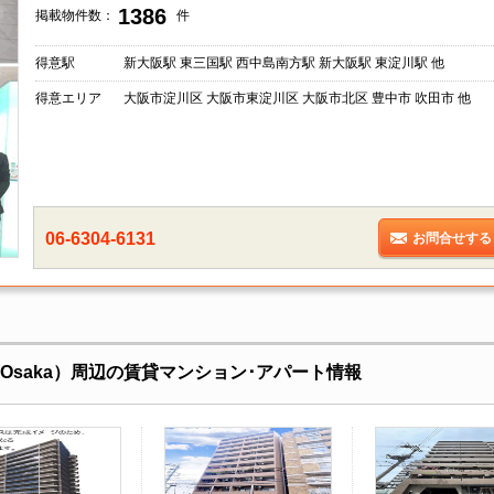
1386
掲載物件数：
件
得意駅
新大阪駅 東三国駅 西中島南方駅 新大阪駅 東淀川駅 他
得意エリア
大阪市淀川区 大阪市東淀川区 大阪市北区 豊中市 吹田市 他
06-6304-6131
お問合せする
in-Osaka）周辺の賃貸マンション･アパート情報