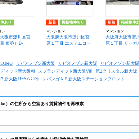
物件あり
新着
掲載物件あり
新着
掲載物件
ョン
マンション
マンション
大阪市淀川区宮
大阪府大阪市淀川区宮
大阪府大阪市淀
目 仮称）D-
原１丁目 エステムコー
原１丁目 リーガ
M淀川区宮原プロ
ト新大阪
阪III
ト
EURO
リビオメゾン新大阪
リビオメゾン新大阪
リビオメゾン新大
ンディッド新大阪Ⅷ
スプランディッド新大阪VIII
第1クリスタル新大阪
P 新大阪ｽﾃｰｼｮﾝﾌﾛﾝﾄ
レバンガＡＰ新大阪ステーションフロント
-Osaka）の住所から空室あり賃貸物件を再検索