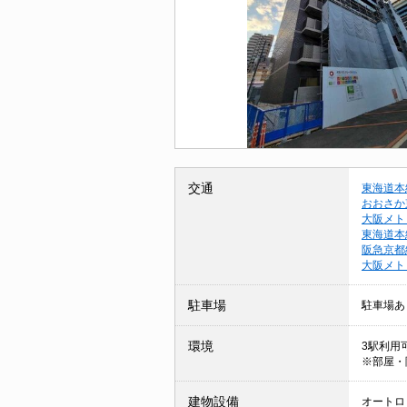
交通
東海道本
おおさか
大阪メト
東海道本
阪急京都
大阪メト
駐車場
駐車場あ
環境
3駅利用可
※部屋・
建物設備
オートロッ