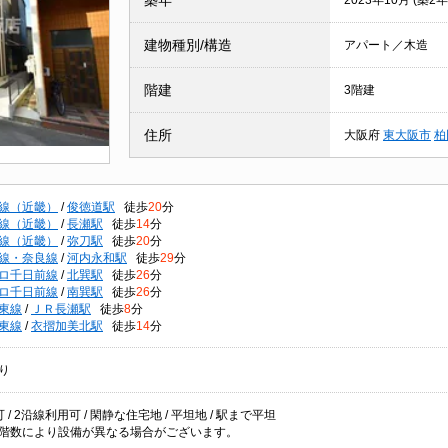
築年
2023年10月 (築2年
建物種別/構造
アパート／木造
階建
3階建
住所
大阪府
東大阪市
柏
線（近畿）
/
俊徳道駅
徒歩
20
分
線（近畿）
/
長瀬駅
徒歩
14
分
線（近畿）
/
弥刀駅
徒歩
20
分
線・奈良線
/
河内永和駅
徒歩
29
分
ロ千日前線
/
北巽駅
徒歩
26
分
ロ千日前線
/
南巽駅
徒歩
26
分
東線
/
ＪＲ長瀬駅
徒歩
8
分
東線
/
衣摺加美北駅
徒歩
14
分
り
 / 2沿線利用可 / 閑静な住宅地 / 平坦地 / 駅まで平坦
階数により設備が異なる場合がございます。