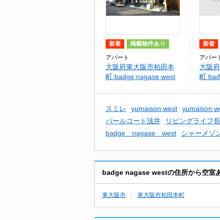
新着
掲載物件あり
新着
アパート
アパー
大阪府東大阪市柏田本
大阪府
町 badge nagase west
町 ba
west
スミレ
yumaison west
yumaison w
パールコート浅井
リビングライフ長
badge nagase west
シャーメゾ
badge nagase westの住所か
東大阪市
東大阪市柏田本町