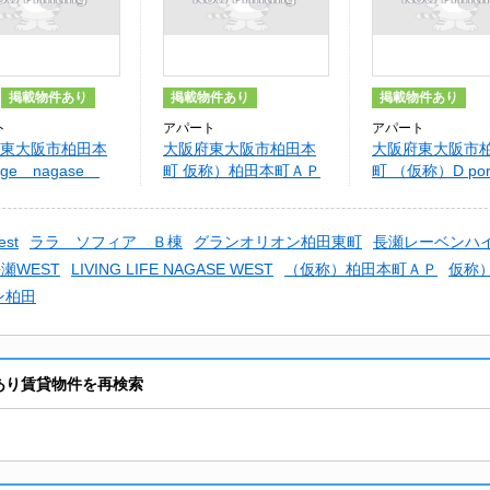
掲載物件あり
掲載物件あり
掲載物件あり
ト
アパート
アパート
東大阪市柏田本
大阪府東大阪市柏田本
大阪府東大阪市
dge nagase
町 仮称）柏田本町ＡＰ
町 （仮称）D por
sunny
est
ララ ソフィア Ｂ棟
グランオリオン柏田東町
長瀬レーベンハ
瀬WEST
LIVING LIFE NAGASE WEST
（仮称）柏田本町ＡＰ
仮称
ン柏田
ら空室あり賃貸物件を再検索