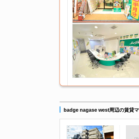
badge nagase west周辺の