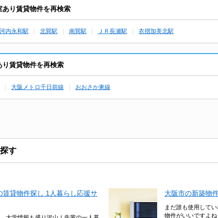
から空室あり賃貸物件を再検索
河内永和駅
北巽駅
南巽駅
ＪＲ長瀬駅
衣摺加美北駅
ら空室あり賃貸物件を再検索
大阪メトロ千日前線
おおさか東線
探す
賃貸物件探し 1人暮らし応援サ
大阪市の新築物
まだ誰も使用してい
物件がいいですよね
、大学情報も盛り沢山！先輩の一人暮