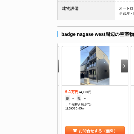
建物設備
オートロッ
※部屋・
badge nagase west周辺の空室
6.1
築
万円
/4,000円
.65
敷
--
礼
--
万円
/4,000円
ＪＲ長瀬駅 徒歩7分
なし
礼
なし
1LDK/30.95㎡
Ｒ長瀬駅 徒歩5分
DK/29.11㎡
お問合せする（無料）
お問合せする（無料）