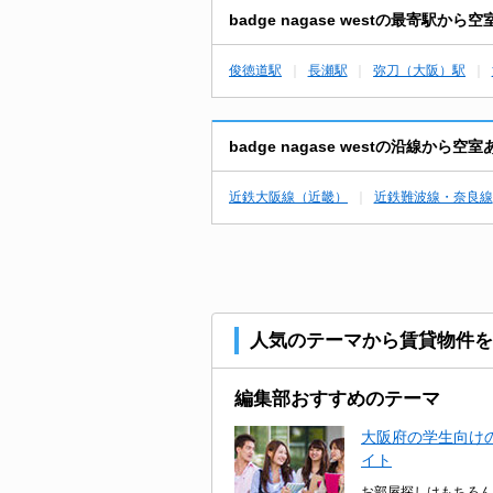
badge nagase westの最寄駅
俊徳道駅
長瀬駅
弥刀（大阪）駅
badge nagase westの沿線か
近鉄大阪線（近畿）
近鉄難波線・奈良線
人気のテーマから賃貸物件を
編集部おすすめのテーマ
大阪府の学生向けの
イト
お部屋探しはもちろん