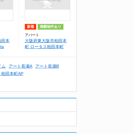
新着
掲載物件あり
アパート
柏田本
大阪府東大阪市柏田本
ta
町 ロータス柏田本町
イム
アート長瀬A
アート長瀬B
）柏田本町AP