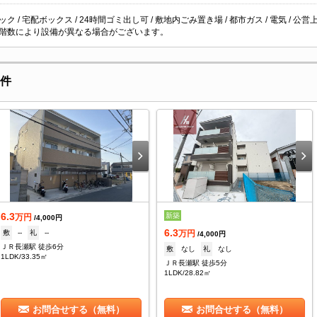
ク / 宅配ボックス / 24時間ゴミ出し可 / 敷地内ごみ置き場 / 都市ガス / 電気 / 公営上
階数により設備が異なる場合がございます。
物件
6.3
新築
万円
/4,000円
6.3
敷
--
礼
--
万円
/4,000円
ＪＲ長瀬駅 徒歩6分
敷
なし
礼
なし
1LDK/33.35㎡
ＪＲ長瀬駅 徒歩5分
1LDK/28.82㎡
お問合せする（無料）
お問合せする（無料）