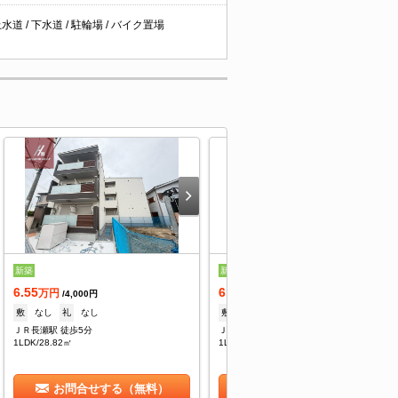
水道 / 下水道 / 駐輪場 / バイク置場
新築
新築
6.55
6.65
万円
万円
/4,000円
/4,000円
敷
なし
礼
なし
敷
なし
礼
なし
ＪＲ長瀬駅 徒歩5分
ＪＲ長瀬駅 徒歩5分
1LDK/28.82㎡
1LDK/28.82㎡
お問合せする（無料）
お問合せする（無料）