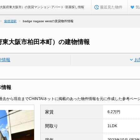
最近見た物件
気
 west（大阪府東大阪市）の賃貸マンション･アパート･部屋探し情報
俊徳道駅
badge nagase westの賃貸物件情報
t（大阪府東大阪市柏田本町）の建物情報
件情報
お
基本情報
去から現在までCHINTAIネットに掲載のあった物件情報を元に作成した参考ペー
家賃
6.2万円
間取り
1LDK