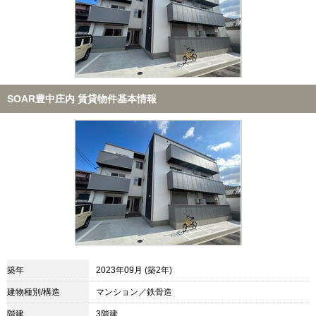
SOAR豊中庄内 賃貸物件基本情報
築年
2023年09月 (築2年)
建物種別/構造
マンション／鉄骨造
階建
3階建