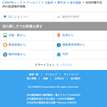
CHINTAIトップ
アーカイブ
大阪府
豊中市
新大阪駅
SOAR豊中庄
内の賃貸物件情報
気になるリスト
保存中の条件
別の探し方でお部屋を探す
沿線・駅から
住所から
家賃相場から
通勤通学時間から
物件特集から
TOP
スマートフォン
パソコン
地域一覧
アーカイブ
サイトマップ
個人情報
免責
お問合せ
会社案内
(C) CHINTAI Corporation All rights reserved.
[PR]賃貸物件の疑問解決！教えてエイブルAGENT
[PR]賃貸生活の工夫を紹介！CHINTAI情報局
[PR]女性の賃貸生活を応援！Woman.CHINTAI