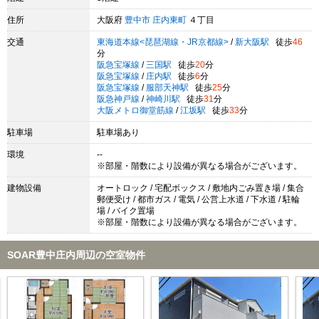
住所
大阪府
豊中市
庄内東町
４丁目
交通
東海道本線<琵琶湖線・JR京都線>
/
新大阪駅
徒歩
46
分
阪急宝塚線
/
三国駅
徒歩
20
分
阪急宝塚線
/
庄内駅
徒歩
6
分
阪急宝塚線
/
服部天神駅
徒歩
25
分
阪急神戸線
/
神崎川駅
徒歩
31
分
大阪メトロ御堂筋線
/
江坂駅
徒歩
33
分
駐車場
駐車場あり
環境
--
※部屋・階数により設備が異なる場合がございます。
建物設備
オートロック / 宅配ボックス / 敷地内ごみ置き場 / 集合
郵便受け / 都市ガス / 電気 / 公営上水道 / 下水道 / 駐輪
場 / バイク置場
※部屋・階数により設備が異なる場合がございます。
SOAR豊中庄内周辺の空室物件