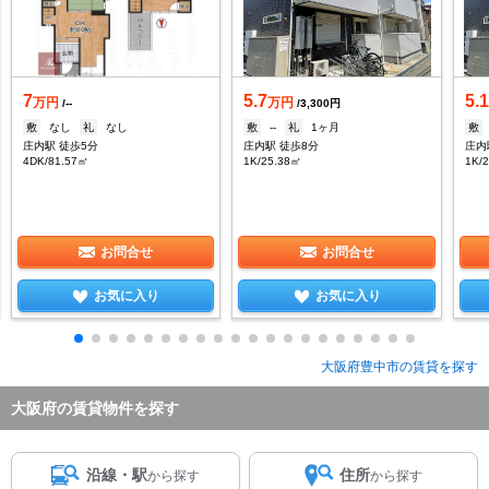
7
5.7
5.
万円
万円
/--
/3,300円
敷
なし
礼
なし
敷
--
礼
1ヶ月
敷
庄内駅 徒歩5分
庄内駅 徒歩8分
庄内
4DK/81.57㎡
1K/25.38㎡
1K/
お問合せ
お問合せ
お気に入り
お気に入り
大阪府豊中市の賃貸を探す
大阪府の賃貸物件を探す
沿線・駅
住所
から探す
から探す