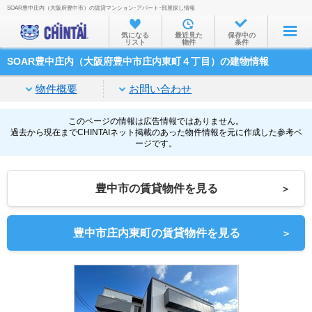
SOAR豊中庄内（大阪府豊中市）の賃貸マンション･アパート･部屋探し情報
お部屋を探す
気になる
最近見た
保存中の
リスト
物件
条件
沿線・駅から
SOAR豊中庄内（大阪府豊中市庄内東町４丁目）の建物情報
住所から
物件概要
お問い合わせ
家賃相場から
通勤通学時間から
このページの情報は広告情報ではありません。
過去から現在までCHINTAIネット掲載のあった物件情報を元に作成した参考ペ
ージです。
物件特集から
不動産会社から
豊中市の賃貸物件を見る
＞
TOP
豊中市庄内東町の賃貸物件を見る
＞