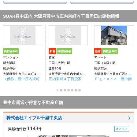
SOAR豊中庄内 大阪府豊中市庄内東町４丁目周辺の建物情報
掲載物件有
新着
掲載物件有
新着
掲載物件有
マンション
貸家
アパート
新大阪駅
三国（大阪）駅
三国（大阪）駅
徒歩46分
徒歩20分
徒歩22分
大阪府豊中市庄内東町４丁目
大阪府豊中市庄内東町４丁目
大阪府豊中市豊南町西５丁目
（仮称）豊中庄内東町
庄内東町４丁目貸家
Ｆ’ｇｒａｃｅ 豊中南
豊中市周辺が得意な不動産店舗
株式会社エイブル千里中央店
1143
掲載物件数:
件
オススメ