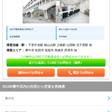
仲介手数料家賃の55%以下
駅から徒歩３分以内
多店舗展開
年中無休
得意沿線・駅：
千里中央駅 桃山台駅 少路駅 山田駅 北千里駅 他
得意エリア：
豊中市 吹田市 箕面市 高槻市 摂津市 他
この物件はLINEで不動産会社へお問合せができます！
友だち追加してLINEでお問合せ（無料）
Webでお問合せ
電話でお問合せ
SOAR豊中庄内の住所から空室を再検索
豊中市