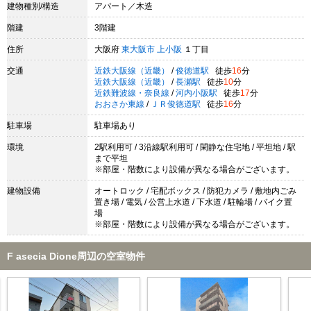
建物種別/構造
アパート／木造
階建
3階建
住所
大阪府
東大阪市
上小阪
１丁目
交通
近鉄大阪線（近畿）
/
俊徳道駅
徒歩
16
分
近鉄大阪線（近畿）
/
長瀬駅
徒歩
10
分
近鉄難波線・奈良線
/
河内小阪駅
徒歩
17
分
おおさか東線
/
ＪＲ俊徳道駅
徒歩
16
分
駐車場
駐車場あり
環境
2駅利用可 / 3沿線駅利用可 / 閑静な住宅地 / 平坦地 / 駅
まで平坦
※部屋・階数により設備が異なる場合がございます。
建物設備
オートロック / 宅配ボックス / 防犯カメラ / 敷地内ごみ
置き場 / 電気 / 公営上水道 / 下水道 / 駐輪場 / バイク置
場
※部屋・階数により設備が異なる場合がございます。
F asecia Dione周辺の空室物件