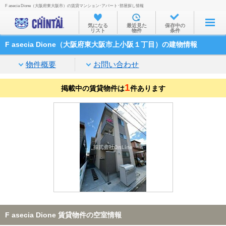
F asecia Dione（大阪府東大阪市）の賃貸マンション･アパート･部屋探し情報
お部屋を探す
気になる
最近見た
保存中の
リスト
物件
条件
沿線・駅から
F asecia Dione（大阪府東大阪市上小阪１丁目）の建物情報
住所から
物件概要
お問い合わせ
家賃相場から
1
掲載中の賃貸物件は
通勤通学時間から
件あります
物件特集から
不動産会社から
TOP
F asecia Dione 賃貸物件の空室情報