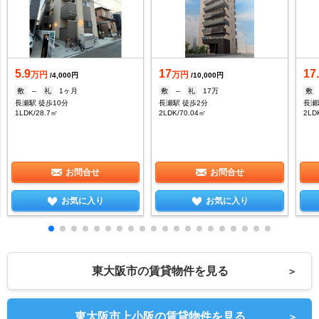
5.9
17
17
万円
万円
/4,000円
/10,000円
敷
--
礼
1ヶ月
敷
--
礼
17万
敷
長瀬駅 徒歩10分
長瀬駅 徒歩2分
長瀬
1LDK/28.7㎡
2LDK/70.04㎡
2LD
お問合せ
お問合せ
お気に入り
お気に入り
東大阪市の賃貸物件を見る
＞
東大阪市上小阪の賃貸物件を見る
＞