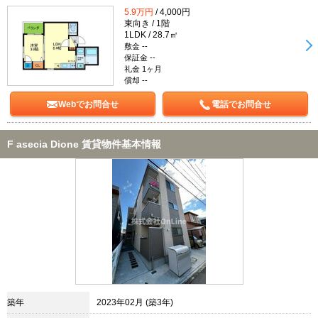
5.9万円
/ 4,000円
東向き / 1階
1LDK / 28.7㎡
敷金 --
保証金 --
礼金 1ヶ月
償却 --
Webでお問合せ
電話でお問合せ
F asecia Dione 賃貸物件基本情報
築年
2023年02月 (築3年)