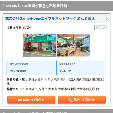
F asecia Dione周辺が得意な不動産店舗
株式会社GatherHomeエイブルネットワーク 若江岩田店
272
掲載物件数:
件
オススメ
駅から徒歩３分以内
駅まで車で送迎可
保証人不要相談可
引越会社紹介
得意沿線・駅：
若江岩田駅 八戸ノ里駅 河内小阪駅 河内花園駅 東花園駅
他
得意エリア：
東大阪市 八尾市 大東市 大阪市城東区 大阪市鶴見区 他
Webでお問合せ
電話でお問合せ