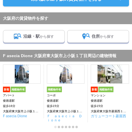
大阪府の賃貸物件を探す
沿線・駅
住所
から探す
から探す
F asecia Dione 大阪府東大阪市上小阪１丁目周辺の建物情報
新着
掲載物件有
掲載物件有
新着
掲載物件有
アパート
コーポ
マンション
俊徳道駅
俊徳道駅
俊徳道駅
徒歩16分
徒歩15分
徒歩15分
大阪府東大阪市上小阪１丁目
大阪府東大阪市上小阪１丁目
大阪府東大阪市菱屋西１丁目
F asecia Dione
Ｆ ａｓｅｃｉａ Ｄ
ガリューコート菱屋西
ｉｏｎｅ