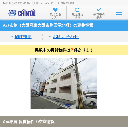
Act布施（大阪府東大阪市）の賃貸マンション･アパート･部屋探し情報
お部屋を探す
気になる
最近見た
保存中の
リスト
物件
条件
沿線・駅から
Act布施（大阪府東大阪市岸田堂北町）の建物情報
住所から
物件概要
お問い合わせ
家賃相場から
3
掲載中の賃貸物件は
通勤通学時間から
件あります
物件特集から
不動産会社から
TOP
Act布施 賃貸物件の空室情報