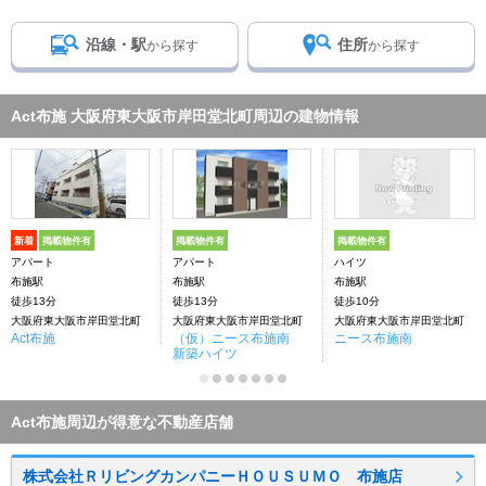
沿線・駅
住所
から探す
から探す
Act布施 大阪府東大阪市岸田堂北町周辺の建物情報
新着
掲載物件有
掲載物件有
掲載物件有
アパート
アパート
ハイツ
布施駅
布施駅
布施駅
徒歩13分
徒歩13分
徒歩10分
大阪府東大阪市岸田堂北町
大阪府東大阪市岸田堂北町
大阪府東大阪市岸田堂北町
Act布施
（仮）ニース布施南
ニース布施南
新築ハイツ
Act布施周辺が得意な不動産店舗
株式会社ＲリビングカンパニーＨＯＵＳＵＭＯ 布施店