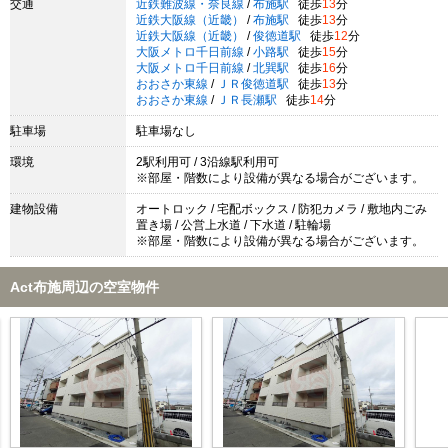
交通
近鉄難波線・奈良線
/
布施駅
徒歩
13
分
近鉄大阪線（近畿）
/
布施駅
徒歩
13
分
近鉄大阪線（近畿）
/
俊徳道駅
徒歩
12
分
大阪メトロ千日前線
/
小路駅
徒歩
15
分
大阪メトロ千日前線
/
北巽駅
徒歩
16
分
おおさか東線
/
ＪＲ俊徳道駅
徒歩
13
分
おおさか東線
/
ＪＲ長瀬駅
徒歩
14
分
駐車場
駐車場なし
環境
2駅利用可 / 3沿線駅利用可
※部屋・階数により設備が異なる場合がございます。
建物設備
オートロック / 宅配ボックス / 防犯カメラ / 敷地内ごみ
置き場 / 公営上水道 / 下水道 / 駐輪場
※部屋・階数により設備が異なる場合がございます。
Act布施周辺の空室物件