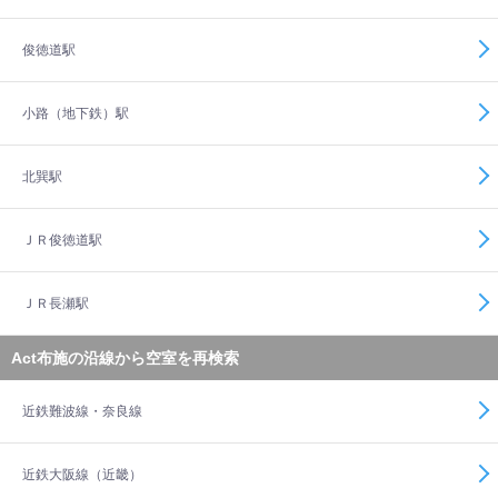
俊徳道駅
小路（地下鉄）駅
北巽駅
ＪＲ俊徳道駅
ＪＲ長瀬駅
Act布施の沿線から空室を再検索
近鉄難波線・奈良線
近鉄大阪線（近畿）