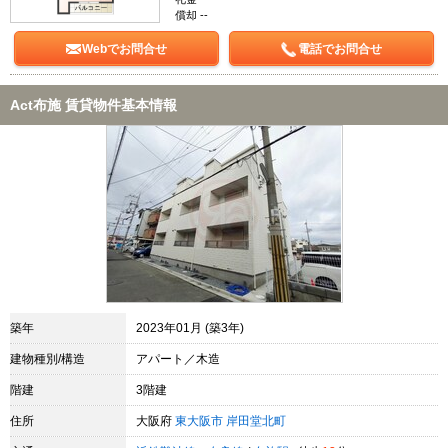
償却 --
Webでお問合せ
電話でお問合せ
Act布施 賃貸物件基本情報
築年
2023年01月 (築3年)
建物種別/構造
アパート／木造
階建
3階建
住所
大阪府
東大阪市
岸田堂北町