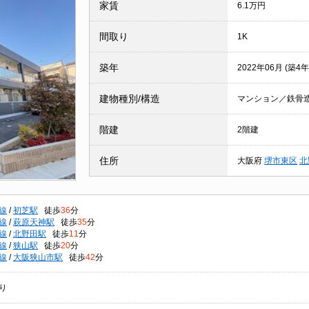
家賃
6.1万円
間取り
1K
築年
2022年06月 (築4年
建物種別/構造
マンション／鉄骨
階建
2階建
住所
大阪府
堺市東区
北
線
/
初芝駅
徒歩
36
分
線
/
萩原天神駅
徒歩
35
分
線
/
北野田駅
徒歩
11
分
線
/
狭山駅
徒歩
20
分
線
/
大阪狭山市駅
徒歩
42
分
り