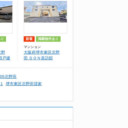
あり
新着
掲載物件あり
マンション
北野
大阪府堺市東区北野
田戸建
田 ＤＯＮ喜訪邸
05北野田
1
堺市東区北野田貸家