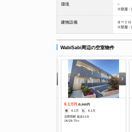
環境
--
※部屋・
建物設備
オートロッ
※部屋・
WabiSabi周辺の空室物件
.7
6.1
万円
万円
/5,000円
/5,000円
なし
礼
30,000円
敷
6.1万
礼
6.1万
野田駅 徒歩7分
北野田駅 徒歩11分
/18㎡
1K/29.75㎡