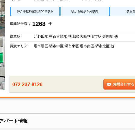
仲介手数料家賃の55%以下
駅から徒歩３分以内
多店
1268
掲載物件数：
件
得意駅
北野田駅 中百舌鳥駅 狭山駅 大阪狭山市駅 金剛駅 他
得意エリア
堺市堺区 堺市中区 堺市東区 堺市南区 堺市北区 他
072-237-8126
お問合せする
･アパート情報