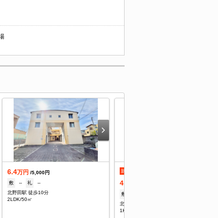
輪場
6.4
新着
万円
/5,000円
4.3
敷
--
礼
--
万円
/5,500円
北野田駅 徒歩10分
敷
なし
礼
なし
2LDK/50㎡
北野田駅 徒歩11分
1K/22.35㎡