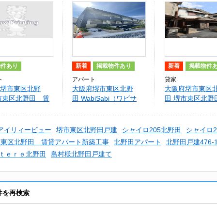
物件あり
新着
掲載物件あり
新着
掲載物件
ト
アパート
貸家
堺市東区北野
大阪府堺市東区北野
大阪府堺市東区
市東区北野田 賃
田 WabiSabi（ワビサ
田 堺市東区北野
ート新築工事
ビ）
て
アイリィービュー
堺市東区北野田戸建
シャイロ205北野田
シャイロ2
市東区北野田 賃貸アパート新築工事
北野田アパート
北野田戸建476-1
ｔｅｒｅ北野田
島村様北野田戸建て
物件を再検索