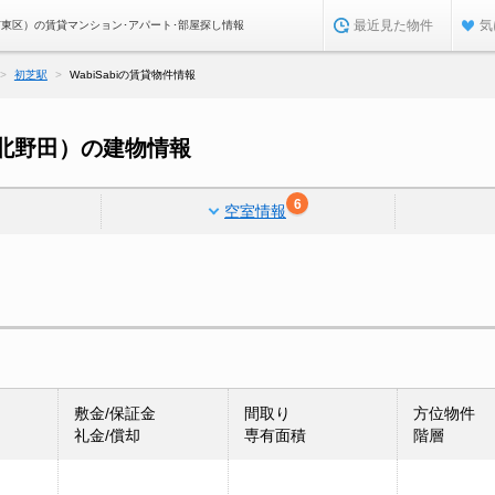
最近見た物件
気
府堺市東区）の賃貸マンション･アパート･部屋探し情報
初芝駅
WabiSabiの賃貸物件情報
東区北野田）の建物情報
6
空室情報
敷金/保証金
間取り
方位物件
礼金/償却
専有面積
階層