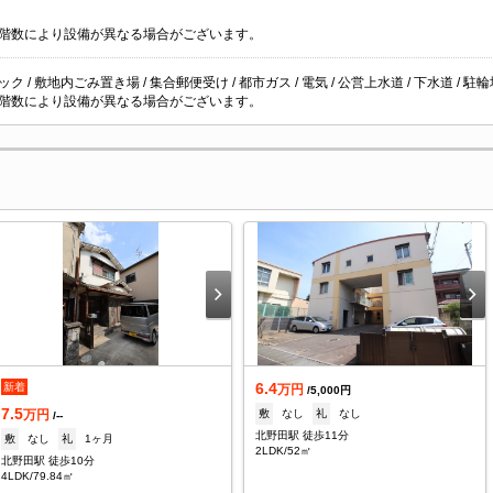
階数により設備が異なる場合がございます。
ク / 敷地内ごみ置き場 / 集合郵便受け / 都市ガス / 電気 / 公営上水道 / 下水道 / 駐
階数により設備が異なる場合がございます。
6.4
新着
万円
/5,000円
7.5
敷
なし
礼
なし
万円
/--
北野田駅 徒歩11分
敷
なし
礼
1ヶ月
2LDK/52㎡
北野田駅 徒歩10分
4LDK/79.84㎡