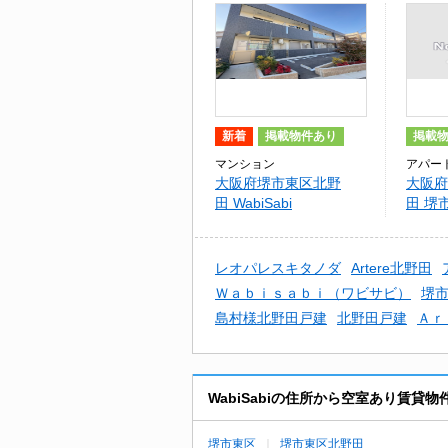
新着
掲載物件あり
掲載
マンション
アパー
大阪府堺市東区北野
大阪府
田 WabiSabi
田 堺
貸アパ
レオパレスキタノダ
Artere北野田
Ｗａｂｉｓａｂｉ（ワビサビ）
堺
島村様北野田戸建
北野田戸建
Ａｒ
WabiSabiの住所から空室あり賃貸
堺市東区
堺市東区北野田