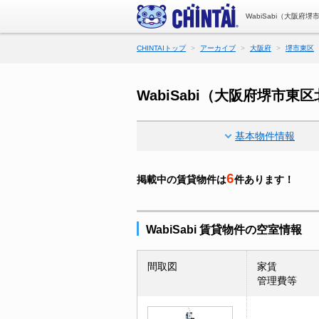
WabiSabi（大阪
CHINTAIトップ
アーカイブ
大阪府
堺市東区
WabiSabi（大阪府堺市
基本物件情報
6
掲載中の賃貸物件は
件あります！
WabiSabi 賃貸物件の空室情報
間取図
家賃
管理費等