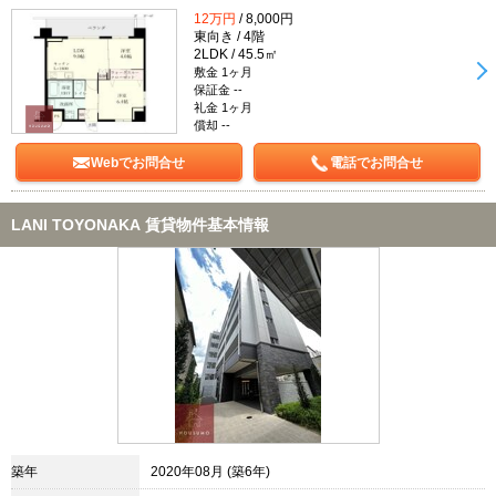
12万円
/ 8,000円
東向き / 4階
2LDK / 45.5㎡
敷金 1ヶ月
保証金 --
礼金 1ヶ月
償却 --
Webでお問合せ
電話でお問合せ
LANI TOYONAKA 賃貸物件基本情報
築年
2020年08月 (築6年)