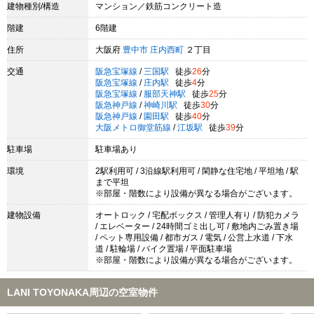
建物種別/構造
マンション／鉄筋コンクリート造
階建
6階建
住所
大阪府
豊中市
庄内西町
２丁目
交通
阪急宝塚線
/
三国駅
徒歩
26
分
阪急宝塚線
/
庄内駅
徒歩
4
分
阪急宝塚線
/
服部天神駅
徒歩
25
分
阪急神戸線
/
神崎川駅
徒歩
30
分
阪急神戸線
/
園田駅
徒歩
40
分
大阪メトロ御堂筋線
/
江坂駅
徒歩
39
分
駐車場
駐車場あり
環境
2駅利用可 / 3沿線駅利用可 / 閑静な住宅地 / 平坦地 / 駅
まで平坦
※部屋・階数により設備が異なる場合がございます。
建物設備
オートロック / 宅配ボックス / 管理人有り / 防犯カメラ
/ エレベーター / 24時間ゴミ出し可 / 敷地内ごみ置き場
/ ペット専用設備 / 都市ガス / 電気 / 公営上水道 / 下水
道 / 駐輪場 / バイク置場 / 平面駐車場
※部屋・階数により設備が異なる場合がございます。
LANI TOYONAKA周辺の空室物件