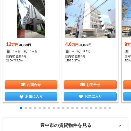
12
4.6
9
万円
万円
万
/8,000円
/5,000円
敷
1ヶ月
礼
1ヶ月
敷
--
礼
9.2万
敷
庄内駅 徒歩4分
庄内駅 徒歩4分
庄内
2LDK/45.5㎡
1R/20.37㎡
2DK
お問合せ
お問合せ
お気に入り
お気に入り
豊中市の賃貸物件を見る
＞