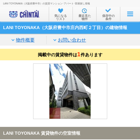
LANI TOYONAKA（大阪府豊中市）の賃貸マンション･アパート･部屋探し情報
お部屋を探す
気になる
最近見た
保存中の
リスト
物件
条件
沿線・駅から
LANI TOYONAKA（大阪府豊中市庄内西町２丁目）の建物情報
住所から
物件概要
お問い合わせ
家賃相場から
1
掲載中の賃貸物件は
通勤通学時間から
件あります
物件特集から
不動産会社から
TOP
LANI TOYONAKA 賃貸物件の空室情報